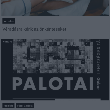
véradás
Véradásra kérik az önkénteseket
Kultúra
kiállítás
Pécsi Galéria