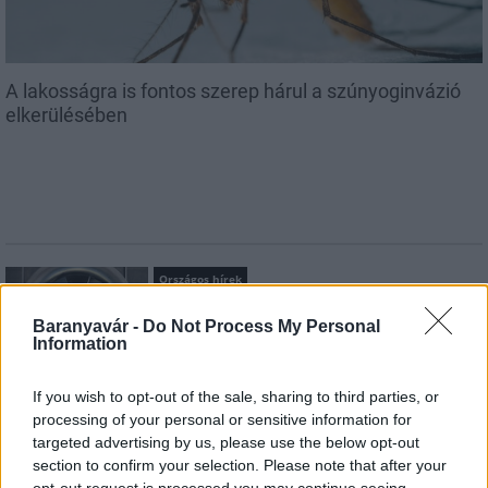
A lakosságra is fontos szerep hárul a szúnyoginvázió
elkerülésében
Országos hírek
Itt az ÉVOSZ megoldása a hőhullámok és
az energiakrízis kezelésére
Baranyavár -
Do Not Process My Personal
Information
If you wish to opt-out of the sale, sharing to third parties, or
Országos hírek
processing of your personal or sensitive information for
Miért éri meg Afrikában utat építeni?
targeted advertising by us, please use the below opt-out
Minden, amit a GED Afrika projektről
section to confirm your selection. Please note that after your
tudni kell