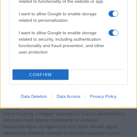
related to functionality of the website or app.
Beindult az őszibarackszezon, szeptemberig élvezhetjük
I want to allow Google to enable storage
A világon évente mintegy 25 millió tonna őszibarack terem, Kína
related to personalization.
- csaknem 17 millió tonnával - messze a legnagyobb termelő.
I want to allow Google to enable storage
Kultúra
related to security, including authentication
Teliholdas Éjszakai Erdőfürdő
functionality and fraud prevention, and other
A teliholdas erdőfürdő különleges lehetőség arra, hogy
user protection.
megtapasztald a természet egy másik arcát. Ahogy sötétedik, a
látásunk háttérbe húzódik, és a többi érzékszervünk egyre
éberebbé válik. Felerősödnek a hangok, az illatok, a tapintás
CONFIRM
élménye.
Kultúra
Data Deletion
Data Access
Privacy Policy
zínekben élt élet - Claire Vasarely életmű-kiállítása a
Múzeum Galériában
Claire Vasarely, a magyar származású francia alkotóművész
életműve most először mutatkozik be önállóan
Magyarországon, és ugyancsak első ízben látható együtt
valamennyi alkotása, amelyet a Vasarely házaspár a pécsi