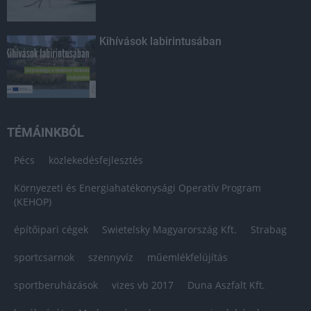
Kihívások labirintusában
TÉMÁINKBÓL
Pécs
közlekedésfejlesztés
Környezeti és Energiahatékonysági Operatív Program
(KEHOP)
építőipari cégek
Swietelsky Magyarország Kft.
Strabag
sportcsarnok
szennyvíz
műemlékfelújítás
sportberuházások
vizes vb 2017
Duna Aszfalt Kft.