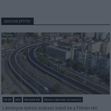
MAGYAR ÉPÍTŐK
Útépítés
HE-DO
BKK
KM Építő Kft.
Főmterv Mérnöki Tervező Zrt.
Látványos építési szakasz indult be a Flórián téri