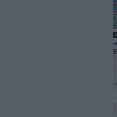
m
M
O