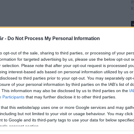
I
K
H
B
é
r -
Do Not Process My Personal Information
A
t
to opt-out of the sale, sharing to third parties, or processing of your per
l
formation for targeted advertising by us, please use the below opt-out s
M1 bővítés: már zajlik a teljesen új
r selection. Please note that after your opt-out request is processed y
Bicske Kelet csomópont építése
eing interest-based ads based on personal information utilized by us or
disclosed to third parties prior to your opt-out. You may separately opt-
T
losure of your personal information by third parties on the IAB’s list of
A
. This information may also be disclosed by us to third parties on the
IA
m
Új gyalogosátkelők és jelzőlámpás
Participants
that may further disclose it to other third parties.
s
csomópont épül Angyalföldön
é
 that this website/app uses one or more Google services and may gath
h
including but not limited to your visit or usage behaviour. You may click 
 to Google and its third-party tags to use your data for below specifi
ogle consent section.
Másfélszeresére bővítik
Hódmezővásárhely jó hírű