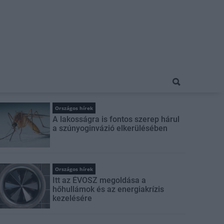
Országos hírek
A lakosságra is fontos szerep hárul
a szúnyoginvázió elkerülésében
Országos hírek
Itt az ÉVOSZ megoldása a
hőhullámok és az energiakrízis
kezelésére