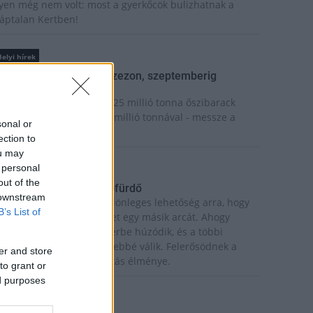
lyen még nem volt: most a gyerkőcök bulizhatnak a
áptalan Kertben!
elyi hírek
eindult az őszibarackszezon, szeptemberig
lvezhetjük
 világon évente mintegy 25 millió tonna őszibarack
erem, Kína - csaknem 17 millió tonnával - messze a
sonal or
egnagyobb termelő.
ection to
ou may
 personal
Kultúra
out of the
eliholdas Éjszakai Erdőfürdő
 downstream
 teliholdas erdőfürdő különleges lehetőség arra, hogy
B’s List of
egtapasztald a természet egy másik arcát. Ahogy
ötétedik, a látásunk háttérbe húzódik, és a többi
rzékszervünk egyre éberebbé válik. Felerősödnek a
er and store
angok, az illatok, a tapintás élménye.
to grant or
ed purposes
Kultúra