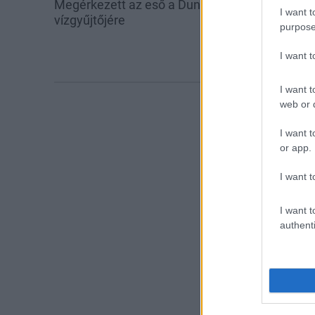
Megérkezett az eső a Duna
Amire többmill
I want t
vízgyűjtőjére
szombattól m
purpose
csökken a ria
I want 
I want t
web or d
I want t
or app.
I want t
I want t
authenti