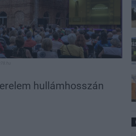
e78.hu
szerelem hullámhosszán