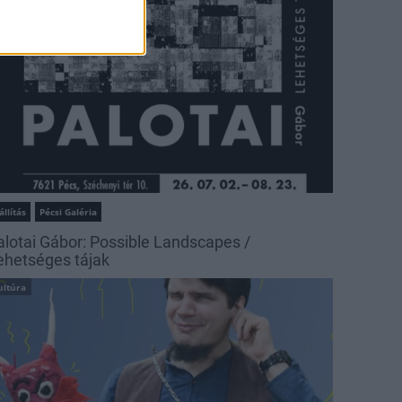
állítás
Pécsi Galéria
alotai Gábor: Possible Landscapes /
ehetséges tájak
ultúra