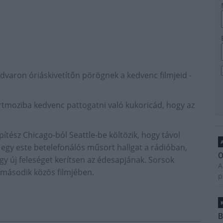
dvaron óriáskivetítőn pörögnek a kedvenc filmjeid -
Kertmoziba kedvenc pattogatni való kukoricád, hogy az
pítész Chicago-ból Seattle-be költözik, hogy távol
A
ő egy este betelefonálós műsort hallgat a rádióban,
O
gy új feleséget kerítsen az édesapjának. Sorsok
A
második közös filmjében.
p
B