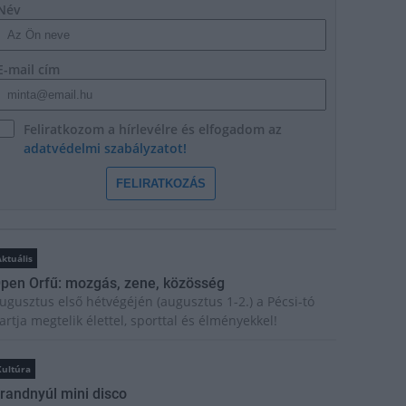
Név
E-mail cím
Feliratkozom a hírlevélre és elfogadom az
adatvédelmi szabályzatot!
FELIRATKOZÁS
ktuális
pen Orfű: mozgás, zene, közösség
ugusztus első hétvégéjén (augusztus 1-2.) a Pécsi-tó
artja megtelik élettel, sporttal és élményekkel!
Kultúra
randnyúl mini disco