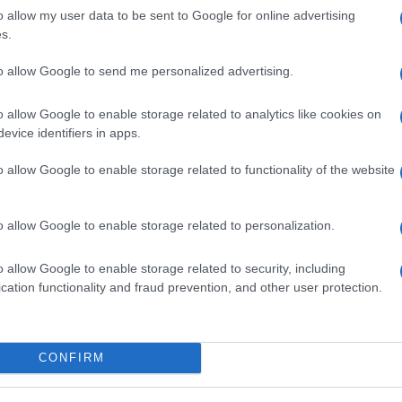
ióan vártunk:
Kecskeméten is szakirányú
id
o allow my user data to be sent to Google for online advertising
ásodfokúra
továbbképzésekkel erősít a Gál
s.
Eg
sztás
Ferenc Egyetem
B
to allow Google to send me personalized advertising.
O
o allow Google to enable storage related to analytics like cookies on
evice identifiers in apps.
o allow Google to enable storage related to functionality of the website
o allow Google to enable storage related to personalization.
o allow Google to enable storage related to security, including
cation functionality and fraud prevention, and other user protection.
v
V
CONFIRM
K