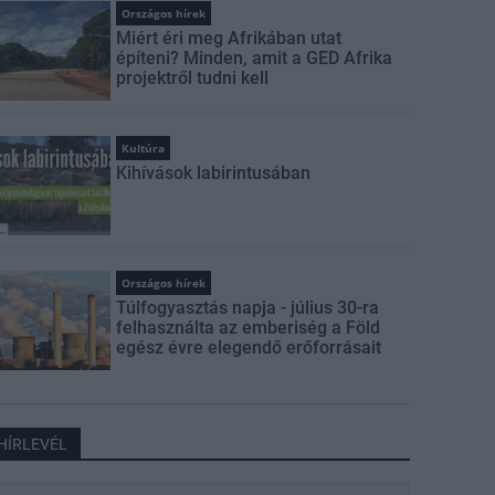
Országos hírek
Miért éri meg Afrikában utat
építeni? Minden, amit a GED Afrika
projektről tudni kell
Kultúra
Kihívások labirintusában
Országos hírek
Túlfogyasztás napja - július 30-ra
felhasználta az emberiség a Föld
egész évre elegendő erőforrásait
HÍRLEVÉL