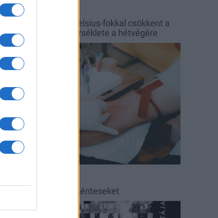
őjárás
Balaton
y hét alatt közel 6 Celsius-fokkal csökkent a
alaton vizének hőmérséklete a hétvégére
rszágos hírek
éradás
éradásra kérik az önkénteseket
ultúra