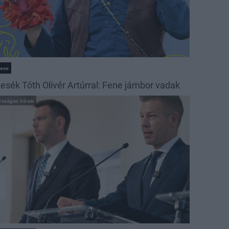
ese
esék Tóth Olivér Artúrral: Fene jámbor vadak
rszágos hírek