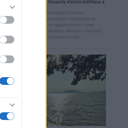
ínekben élt élet - Claire Vasarely életmű-kiállítása a
úzeum Galériában
laire Vasarely, a magyar származású francia
lkotóművész életműve most először mutatkozik be
nállóan Magyarországon, és ugyancsak első ízben
átható együtt valamennyi alkotása, amelyet a Vasarely
ázaspár a pécsi múzeum gondjaira bízott.
rszágos hírek