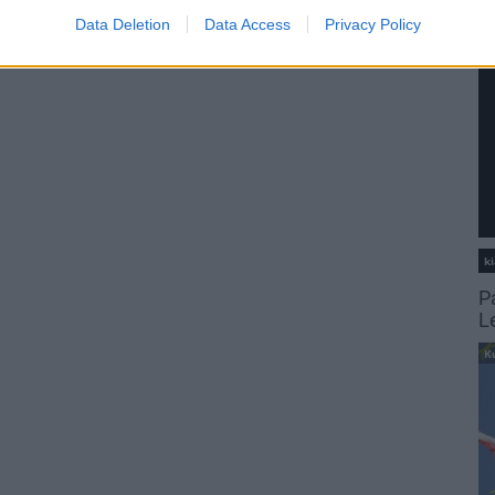
Data Deletion
Data Access
Privacy Policy
ki
P
L
K