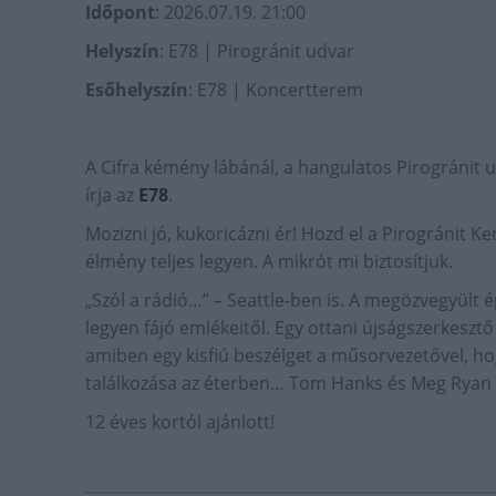
Időpont
: 2026.07.19. 21:00
Helyszín
: E78 | Pirogránit udvar
Esőhelyszín
: E78 | Koncertterem
A Cifra kémény lábánál, a hangulatos Pirogránit u
írja az
E78
.
Mozizni jó, kukoricázni ér! Hozd el a Pirogránit 
élmény teljes legyen. A mikrót mi biztosítjuk.
„Szól a rádió…” – Seattle-ben is. A megözvegyült é
legyen fájó emlékeitől. Egy ottani újságszerkeszt
amiben egy kisfiú beszélget a műsorvezetővel, ho
találkozása az éterben… Tom Hanks és Meg Ryan 
12 éves kortól ajánlott!