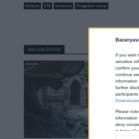
Kultúra
E78
kertmozi
Pirogránit udvar
Baranyavá
MAGYAR ÉPÍTŐK
If you wish 
sensitive in
Aktuális
confirm you
continue se
information 
further disc
participants
Downstream 
Please note
information 
deny consent
in below Go