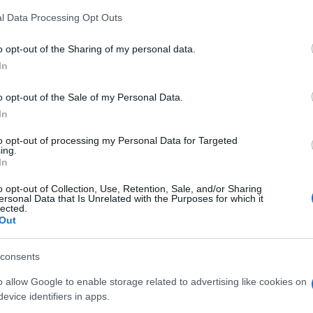
z
református iskoláját
M
l Data Processing Opt Outs
C
a
o opt-out of the Sharing of my personal data.
Látványos építési szakasz indult
ö
In
be a Flórián téri felüljárón
l
h
o opt-out of the Sale of my Personal Data.
In
to opt-out of processing my Personal Data for Targeted
O
ing.
In
o opt-out of Collection, Use, Retention, Sale, and/or Sharing
ersonal Data that Is Unrelated with the Purposes for which it
Országos hírek
lected.
Out
consents
o allow Google to enable storage related to advertising like cookies on
evice identifiers in apps.