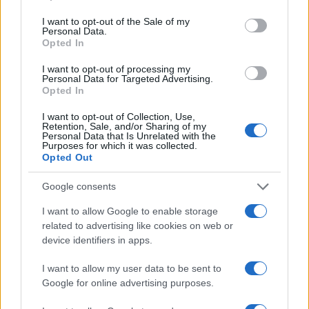
use your data for below specified purposes in below Google
consent section.
I want to opt-out of the Sale of my
Personal Data.
Opted In
Kultúra
I want to opt-out of processing my
Personal Data for Targeted Advertising.
Brandnyúl mini disco
Opted In
I want to opt-out of Collection, Use,
Retention, Sale, and/or Sharing of my
Personal Data that Is Unrelated with the
Purposes for which it was collected.
Opted Out
HÍRLEVÉL
Google consents
Név
I want to allow Google to enable storage
related to advertising like cookies on web or
device identifiers in apps.
E-mail cím
I want to allow my user data to be sent to
Google for online advertising purposes.
Feliratkozom a hírlevélre és elfogadom az
adatvédelmi