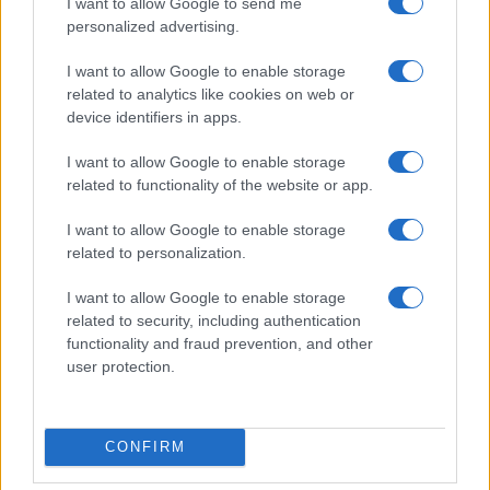
szabályzatot!
I want to allow Google to send me
personalized advertising.
FELIRATKOZÁS
I want to allow Google to enable storage
related to analytics like cookies on web or
device identifiers in apps.
Helyi hírek
I want to allow Google to enable storage
Beindult az őszibarackszezon, szeptemberig élvezhetjük
related to functionality of the website or app.
A világon évente mintegy 25 millió tonna őszibarack terem, Kína
- csaknem 17 millió tonnával - messze a legnagyobb termelő.
I want to allow Google to enable storage
related to personalization.
Kultúra
Teliholdas Éjszakai Erdőfürdő
I want to allow Google to enable storage
A teliholdas erdőfürdő különleges lehetőség arra, hogy
related to security, including authentication
megtapasztald a természet egy másik arcát. Ahogy sötétedik, a
functionality and fraud prevention, and other
látásunk háttérbe húzódik, és a többi érzékszervünk egyre
user protection.
éberebbé válik. Felerősödnek a hangok, az illatok, a tapintás
élménye.
CONFIRM
Kultúra