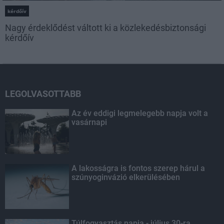
kérdőív
Nagy érdeklődést váltott ki a közlekedésbiztonsági
kérdőív
LEGOLVASOTTABB
Az év eddigi legmelegebb napja volt a
vasárnapi
A lakosságra is fontos szerep hárul a
szúnyoginvázió elkerülésében
Túlfogyasztás napja - július 30-ra