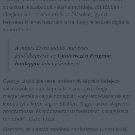
sokaknak felszabadult valamennyi ideje, sőt többen -
ideiglenesen - elveszítették az állásukat, így ezt a
helyzetet ki lehet használni arra, hogy fejlesszék digitális
ismereteiket.
A május 25-én induló ingyenes
felnőttképzésre az
Újratervezési Program
honlapján
lehet jelentkezni.
György László kifejtette: az intenzív képzést befejező
vállalkozók például képesek lesznek arra, hogy
megtervezzék a cégük honlapját, vagy lefolytassanak egy
kampányt a közösségi médiában. "Ugyanakkor alapvető
programozási és módszertani ismereteket is magukévá
tehetnek" - fűzte hozzá.
Kiemelte, az oktatás mindenkinek hasznos tudást kínál,