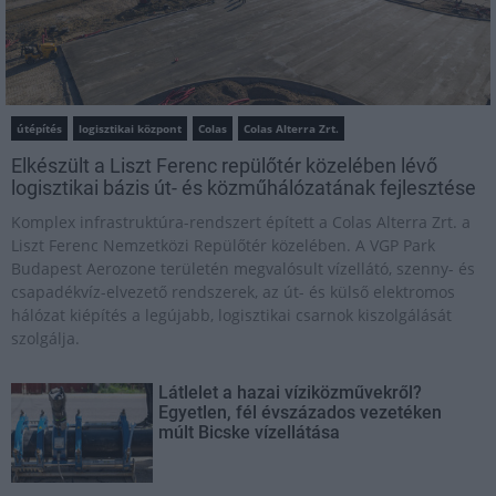
útépítés
logisztikai központ
Colas
Colas Alterra Zrt.
Elkészült a Liszt Ferenc repülőtér közelében lévő
logisztikai bázis út- és közműhálózatának fejlesztése
Komplex infrastruktúra-rendszert épített a Colas Alterra Zrt. a
Liszt Ferenc Nemzetközi Repülőtér közelében. A VGP Park
Budapest Aerozone területén megvalósult vízellátó, szenny- és
csapadékvíz-elvezető rendszerek, az út- és külső elektromos
hálózat kiépítés a legújabb, logisztikai csarnok kiszolgálását
szolgálja.
Látlelet a hazai víziközművekről?
Egyetlen, fél évszázados vezetéken
múlt Bicske vízellátása