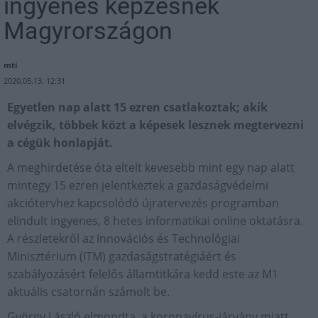
ingyenes képzésnek
Magyrországon
mti
2020.05.13. 12:31
Egyetlen nap alatt 15 ezren csatlakoztak; akik
elvégzik, többek közt a képesek lesznek megtervezni
a cégük honlapját.
A meghirdetése óta eltelt kevesebb mint egy nap alatt
mintegy 15 ezren jelentkeztek a gazdaságvédelmi
akciótervhez kapcsolódó újratervezés programban
elindult ingyenes, 8 hetes informatikai online oktatásra.
A részletekről az Innovációs és Technológiai
Minisztérium (ITM) gazdaságstratégiáért és
szabályozásért felelős államtitkára kedd este az M1
aktuális csatornán számolt be.
György László elmondta, a koronavírus-járvány miatt