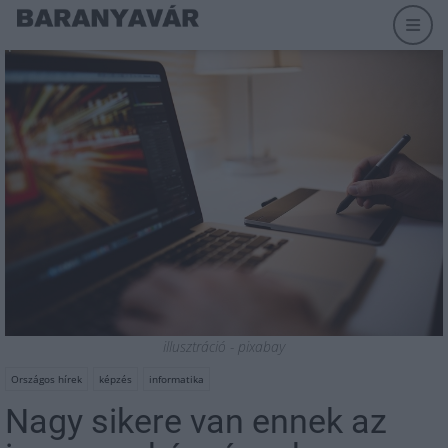
illusztráció - pixabay
Országos hírek
képzés
informatika
Nagy sikere van ennek az