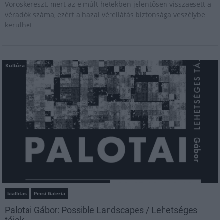
Vöröskereszt, mert az elmúlt hetekben jelentősen visszaesett a
véradók száma, ezért a hazai vérellátás biztonsága veszélybe
kerülhet.
Kultúra
kiállítás
Pécsi Galéria
Palotai Gábor: Possible Landscapes / Lehetséges
tájak