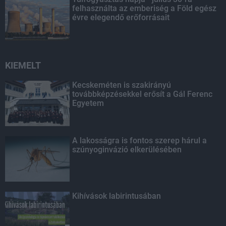
felhasználta az emberiség a Föld egész
évre elegendő erőforrásait
KIEMELT
Kecskeméten is szakirányú
továbbképzésekkel erősít a Gál Ferenc
Egyetem
A lakosságra is fontos szerep hárul a
szúnyoginvázió elkerülésében
Kihívások labirintusában