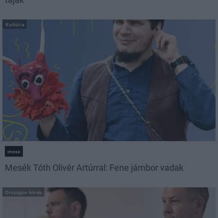
Kultúra
mese
Mesék Tóth Olivér Artúrral: Fene jámbor vadak
Országos hírek