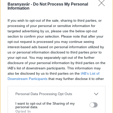
Baranyavár -
Do Not Process My Personal
Information
Országos hírek
Miért éri meg Afrikában utat építeni?
If you wish to opt-out of the sale, sharing to third parties, or
Minden, amit a GED Afrika projektről
processing of your personal or sensitive information for
tudni kell
targeted advertising by us, please use the below opt-out
section to confirm your selection. Please note that after your
opt-out request is processed you may continue seeing
Kultúra
interest-based ads based on personal information utilized by
Kihívások labirintusában
us or personal information disclosed to third parties prior to
your opt-out. You may separately opt-out of the further
disclosure of your personal information by third parties on the
IAB’s list of downstream participants. This information may
also be disclosed by us to third parties on the
IAB’s List of
Országos hírek
Downstream Participants
that may further disclose it to other
Túlfogyasztás napja - július 30-ra
third parties.
felhasználta az emberiség a Föld egész
évre elegendő erőforrásait
Please note that this website/app uses one or more Google
Personal Data Processing Opt Outs
services and may gather and store information including but
not limited to your visit or usage behaviour. You may click to
I want to opt-out of the Sharing of my
Aktuális
personal data.
grant or deny consent to Google and its third-party tags to
Opted In
Open Orfű: mozgás, zene, közösség