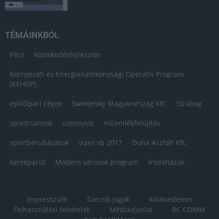
TÉMÁINKBÓL
Pécs
közlekedésfejlesztés
Környezeti és Energiahatékonysági Operatív Program
(KEHOP)
építőipari cégek
Swietelsky Magyarország Kft.
Strabag
sportcsarnok
szennyvíz
műemlékfelújítás
sportberuházások
vizes vb 2017
Duna Aszfalt Kft.
kerékpárút
Modern városok program
irodaházak
Impresszum
Szerzői Jogok
Adatvédelem
Felhasználási feltételek
Médiaajánlat
BC COMM