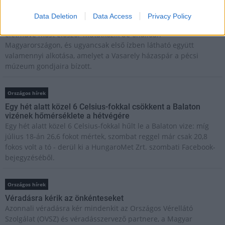
zínekben élt élet - Claire Vasarely életmű-kiállítása a
Múzeum Galériában
Data Deletion
Data Access
Privacy Policy
Claire Vasarely, a magyar származású francia alkotóművész
életműve most először mutatkozik be önállóan
Magyarországon, és ugyancsak első ízben látható együtt
valamennyi alkotása, amelyet a Vasarely házaspár a pécsi
múzeum gondjaira bízott.
Országos hírek
Egy hét alatt közel 6 Celsius-fokkal csökkent a Balaton
vizének hőmérséklete a hétvégére
Egy hét alatt közel 6 Celsius-fokkal hűlt le a Balaton vize: míg
július 18-án 26,6 fokot mértek, szombat reggel már csak 20,8
fokos volt a tó - derül ki a HungaroMet Zrt. szombati Facebook-
bejegyzéséből.
Országos hírek
Véradásra kérik az önkénteseket
Azonnali véradásra kér mindenkit az Országos Vérellátó
Szolgálat (OVSZ) és véradásszervező partnere, a Magyar