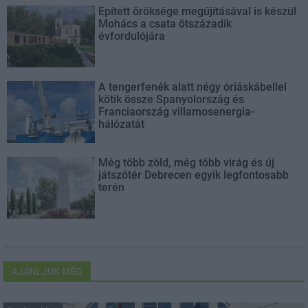
Épített öröksége megújításával is készül
Mohács a csata ötszázadik
évfordulójára
A tengerfenék alatt négy óriáskábellel
kötik össze Spanyolország és
Franciaország villamosenergia-
hálózatát
Még több zöld, még több virág és új
játszótér Debrecen egyik legfontosabb
terén
AJÁNLJUK MÉG