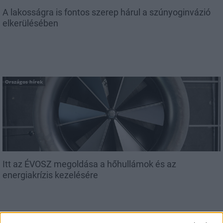
A lakosságra is fontos szerep hárul a szúnyoginvázió
elkerülésében
Országos hírek
Itt az ÉVOSZ megoldása a hőhullámok és az
energiakrízis kezelésére