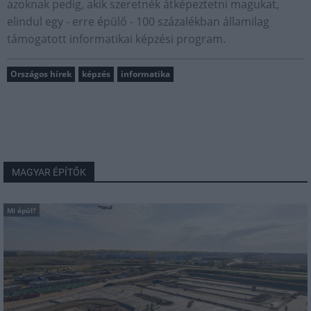
azoknak pedig, akik szeretnék átképeztetni magukat,
elindul egy - erre épülő - 100 százalékban államilag
támogatott informatikai képzési program.
Országos hírek
képzés
informatika
MAGYAR ÉPÍTŐK
Mi épül?