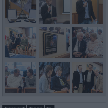
Országos hírek
elismerés
díjak