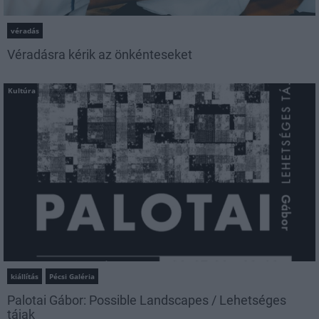
véradás
Véradásra kérik az önkénteseket
Kultúra
kiállítás
Pécsi Galéria
Palotai Gábor: Possible Landscapes / Lehetséges
tájak