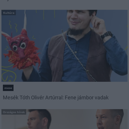
Kultúra
mese
Mesék Tóth Olivér Artúrral: Fene jámbor vadak
Országos hírek