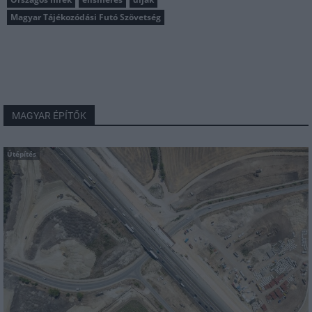
Magyar Tájékozódási Futó Szövetség
MAGYAR ÉPÍTŐK
Útépítés