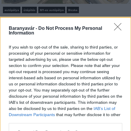
autópálya
útépítés
M1-es autópálya
Bicske
M1 bővítés: már zajlik a teljesen új Bicske Kelet
csomópont építése
Baranyavár -
Do Not Process My Personal
Information
Tizenegy meglévő csomópontot korszerűsít és négy új,
különszintű csomópontot hoz létre az MKIF az M1-es
bővítésénél.
If you wish to opt-out of the sale, sharing to third parties, or
processing of your personal or sensitive information for
targeted advertising by us, please use the below opt-out
Új gyalogosátkelők és jelzőlámpás
section to confirm your selection. Please note that after your
csomópont épül Angyalföldön
opt-out request is processed you may continue seeing
interest-based ads based on personal information utilized by
us or personal information disclosed to third parties prior to
your opt-out. You may separately opt-out of the further
Másfélszeresére bővítik
disclosure of your personal information by third parties on the
Hódmezővásárhely jó hírű református
IAB’s list of downstream participants. This information may
iskoláját
also be disclosed by us to third parties on the
IAB’s List of
Downstream Participants
that may further disclose it to other
third parties.
Látványos építési szakasz indult be a
Flórián téri felüljárón
Please note that this website/app uses one or more Google