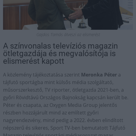
Gajdos Tamás átveszi az elismerést
A színvonalas televíziós magazin
ötletgazdája és megvalósítója is
elismerést kapott
A közlemény tájékoztatása szerint
Meronka Péter
a
tájfutó sportágba mint külsős média szolgáltató,
műsorszerkesztő, TV riporter, ötletgazda 2021-ben, a
győri Rövidtávú Országos Bajnokság kapcsán került be.
Péter és csapata, az Oxygen Media Group jelentős
részben hozzájárult mind az említett győri
nagyrendezvény, mind pedig a 2022. évben elindított
népszerű és sikeres, Sport TV-ben bemutatott Tájfutó
Magazin televíziós sportági médiasorozat magas