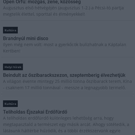
Open Orfű: mozgás, zene, közösség
Augusztus első hétvégéjén (augusztus 1-2.) a Pécsi-tó partja
megtelik élettel, sporttal és élményekkel!
Kultúra
Brandnyúl mini disco
Ilyen még nem volt: most a gyerkőcök bulizhatnak a Káptalan
Kertben!
Helyi hírek
Beindult az őszibarackszezon, szeptemberig élvezhetjük
A világon évente mintegy 25 millió tonna őszibarack terem, Kína
- csaknem 17 millió tonnával - messze a legnagyobb termelő.
Kultúra
Teliholdas Éjszakai Erdőfürdő
A teliholdas erdőfürdő különleges lehetőség arra, hogy
megtapasztald a természet egy másik arcát. Ahogy sötétedik, a
látásunk háttérbe húzódik, és a többi érzékszervünk egyre