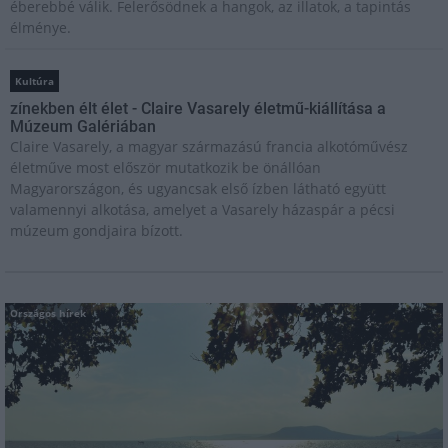
éberebbé válik. Felerősödnek a hangok, az illatok, a tapintás
élménye.
Kultúra
zínekben élt élet - Claire Vasarely életmű-kiállítása a
Múzeum Galériában
Claire Vasarely, a magyar származású francia alkotóművész
életműve most először mutatkozik be önállóan
Magyarországon, és ugyancsak első ízben látható együtt
valamennyi alkotása, amelyet a Vasarely házaspár a pécsi
múzeum gondjaira bízott.
Országos hírek