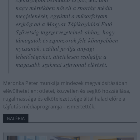
nagy mértékben növeli a sportág média
megjelenését, egyúttal a műsorfolyam
eszközt ad a Magyar Tájékozódási Futó
Szövetség tagszervezeteinek ahhoz, hogy
támogatók és szponzorok felé könnyebben
nyissanak, ezáltal javítja anyagi
lehetőségeiket, áttételesen szolgálja a
magasabb szakmai színvonal elérését.
Meronka Péter munkája mindezek megvalósításában
elévülhetetlen: ötletei, közvetlen és segítő hozzáállása,
rugalmassága és elkötelezettsége által halad előre a
tájfutás médiaprogramja – ismertették.
GALÉRIA