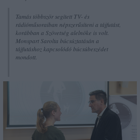
Tamás többször segített TV- és
rádióműsoraiban népszerűsíteni a tájfutást,
korábban a Szövetség alelnöke is volt.
Monspart Sarolta búcsúztatásán a
tájfutáshoz kapcsolódó búcsúbeszédet
mondott.