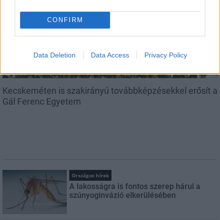
Országos hírek
CONFIRM
Data Deletion
Data Access
Privacy Policy
Kecskeméten is szakirányú továbbképzésekkel erősít a
Gál Ferenc Egyetem
Országos hírek
A lakosságra is fontos szerep hárul a
szúnyoginvázió elkerülésében