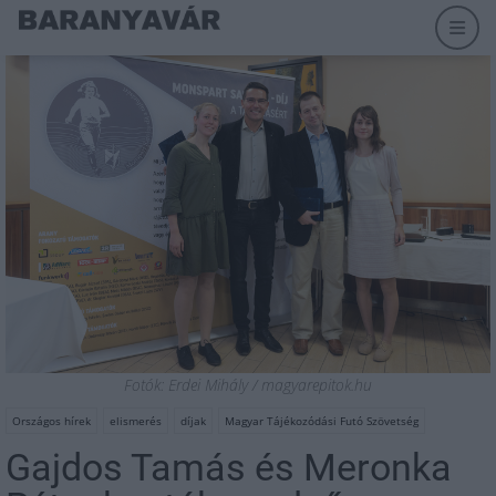
Fotók: Erdei Mihály / magyarepitok.hu
Országos hírek
elismerés
díjak
Magyar Tájékozódási Futó Szövetség
Gajdos Tamás és Meronka