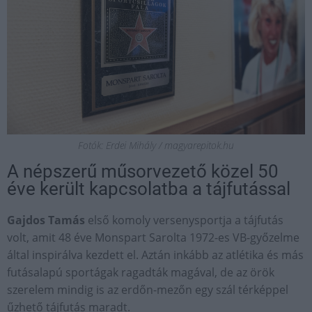
Fotók: Erdei Mihály / magyarepitok.hu
A népszerű műsorvezető közel 50
éve került kapcsolatba a tájfutással
Gajdos Tamás
első komoly versenysportja a tájfutás
volt, amit 48 éve Monspart Sarolta 1972-es VB-győzelme
által inspirálva kezdett el. Aztán inkább az atlétika és más
futásalapú sportágak ragadták magával, de az örök
szerelem mindig is az erdőn-mezőn egy szál térképpel
űzhető tájfutás maradt.