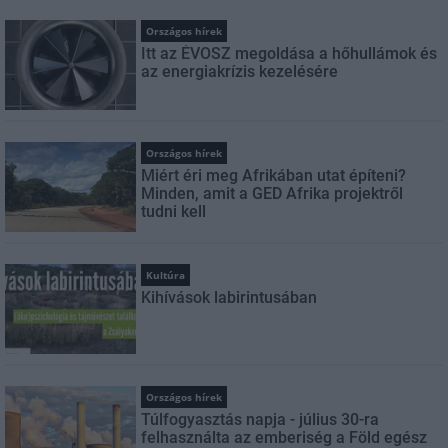
Országos hírek
Itt az ÉVOSZ megoldása a hőhullámok és
az energiakrízis kezelésére
Országos hírek
Miért éri meg Afrikában utat építeni?
Minden, amit a GED Afrika projektről
tudni kell
Kultúra
Kihívások labirintusában
Országos hírek
Túlfogyasztás napja - július 30-ra
felhasználta az emberiség a Föld egész