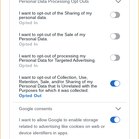
Personal Data Processing Opt Outs
services and may gather and store information including but
not limited to your visit or usage behaviour. You may click to
I want to opt-out of the Sharing of my
personal data.
grant or deny consent to Google and its third-party tags to
Opted In
use your data for below specified purposes in below Google
Paks II.: Mit jelent az 5. blokk új
consent section.
mérföldköve a felülvizsgálat
I want to opt-out of the Sale of my
Personal Data.
árnyékában?
Opted In
I want to opt-out of processing my
Personal Data for Targeted Advertising.
Opted In
I want to opt-out of Collection, Use,
AJÁNLJUK MÉG
Retention, Sale, and/or Sharing of my
Personal Data that Is Unrelated with the
Purposes for which it was collected.
Országos hírek
Opted Out
Google consents
I want to allow Google to enable storage
related to advertising like cookies on web or
device identifiers in apps.