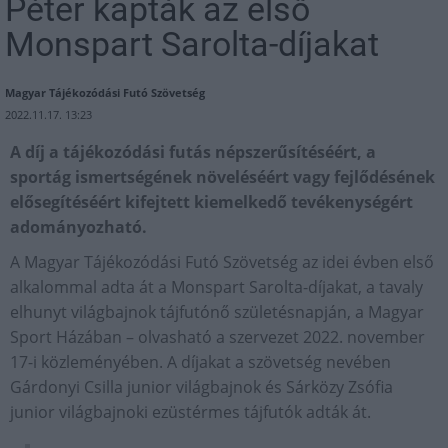
Péter kapták az első
Monspart Sarolta-díjakat
Magyar Tájékozódási Futó Szövetség
2022.11.17. 13:23
A díj a tájékozódási futás népszerűsítéséért, a
sportág ismertségének növeléséért vagy fejlődésének
elősegítéséért kifejtett kiemelkedő tevékenységért
adományozható.
A Magyar Tájékozódási Futó Szövetség az idei évben első
alkalommal adta át a Monspart Sarolta-díjakat, a tavaly
elhunyt világbajnok tájfutónő születésnapján, a Magyar
Sport Házában – olvasható a szervezet 2022. november
17-i közleményében. A díjakat a szövetség nevében
Gárdonyi Csilla junior világbajnok és Sárközy Zsófia
junior világbajnoki ezüstérmes tájfutók adták át.