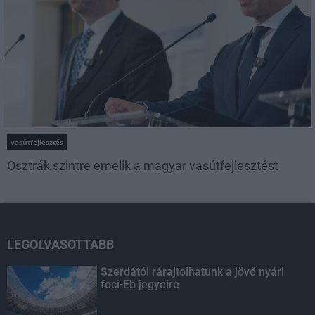
vasútfejlesztés
Osztrák szintre emelik a magyar vasútfejlesztést
LEGOLVASOTTABB
Szerdától rárajtolhatunk a jövő nyári
foci-Eb jegyeire