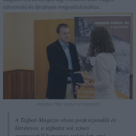
színvonalú és látványos megvalósításához.
Meronka Péter átveszi az elismerést
A Tájfutó Magazin olyan professzionális és
látványos, a tájfutást sok színes
szemszögből bemutató eszköz lett, ami