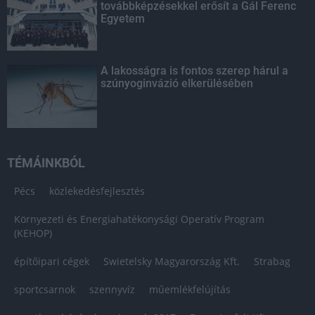
továbbképzésekkel erősít a Gál Ferenc
Egyetem
A lakosságra is fontos szerep hárul a
szúnyoginvázió elkerülésében
TÉMÁINKBÓL
Pécs
közlekedésfejlesztés
Környezeti és Energiahatékonysági Operatív Program
(KEHOP)
építőipari cégek
Swietelsky Magyarország Kft.
Strabag
sportcsarnok
szennyvíz
műemlékfelújítás