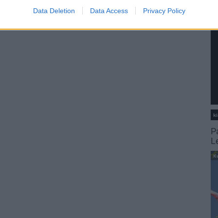
Data Deletion
Data Access
Privacy Policy
ki
P
L
K