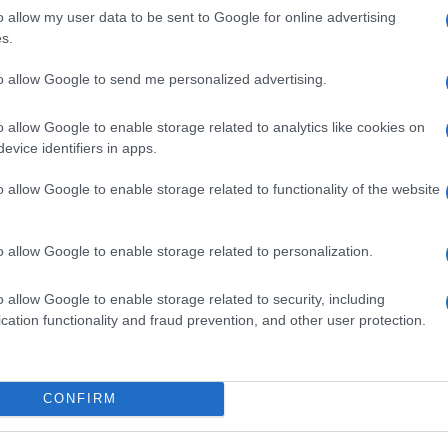
id
o allow my user data to be sent to Google for online advertising
ióan vártunk:
Kecskeméten is szakirányú
s.
Eg
ásodfokúra
továbbképzésekkel erősít a Gál
B
to allow Google to send me personalized advertising.
sztás
Ferenc Egyetem
O
o allow Google to enable storage related to analytics like cookies on
evice identifiers in apps.
o allow Google to enable storage related to functionality of the website
o allow Google to enable storage related to personalization.
o allow Google to enable storage related to security, including
cation functionality and fraud prevention, and other user protection.
v
V
CONFIRM
K