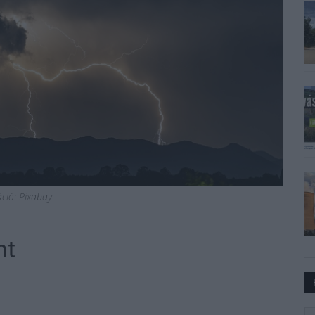
ráció: Pixabay
nt