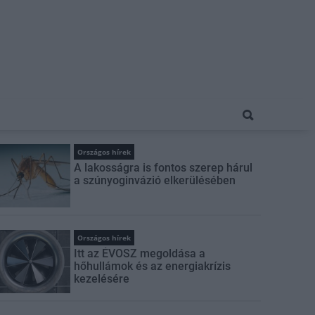
Országos hírek
A lakosságra is fontos szerep hárul
a szúnyoginvázió elkerülésében
Országos hírek
Itt az ÉVOSZ megoldása a
hőhullámok és az energiakrízis
kezelésére