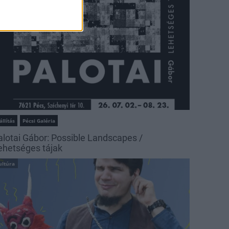
állítás
Pécsi Galéria
alotai Gábor: Possible Landscapes /
ehetséges tájak
ultúra