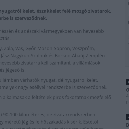
ugatról kelet, északkelet felé mozgó zivatarok,
erbe is szerveződnek.
y részén és az északi vármegyékben van hevesebb
ztás.
ogy, Zala, Vas, Győr-Moson-Sopron, Veszprém,
, Jász-Nagykun-Szolnok és Borsod-Abaúj-Zemplén
vesebb zivatarra kell számítani, a villámlások
és jégeső is.
ullámban várhatók nyugat, délnyugatról kelet,
A
 amelyek nagy eséllyel rendszerbe is szerveződnek.
O
A
 alkalmasak a feltételek piros fokozatnak megfelelő
p
ti 90-100 kilométeres, de zivatarrendszerben
y méretű jég és felhőszakadás kísérik. Estétől
B