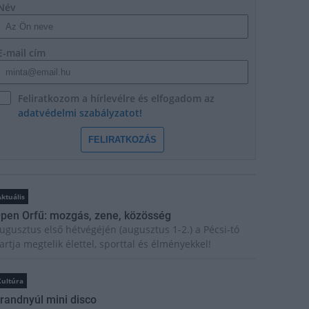
Név
E-mail cím
Feliratkozom a hírlevélre és elfogadom az
adatvédelmi szabályzatot!
FELIRATKOZÁS
ktuális
pen Orfű: mozgás, zene, közösség
ugusztus első hétvégéjén (augusztus 1-2.) a Pécsi-tó
artja megtelik élettel, sporttal és élményekkel!
Kultúra
randnyúl mini disco