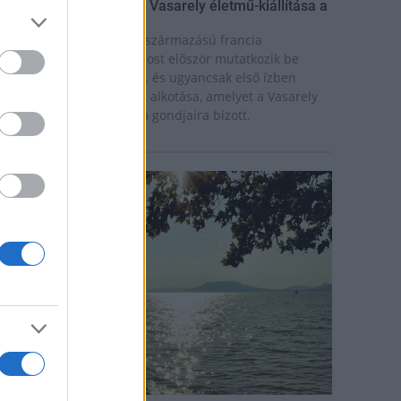
ínekben élt élet - Claire Vasarely életmű-kiállítása a
úzeum Galériában
laire Vasarely, a magyar származású francia
lkotóművész életműve most először mutatkozik be
nállóan Magyarországon, és ugyancsak első ízben
átható együtt valamennyi alkotása, amelyet a Vasarely
ázaspár a pécsi múzeum gondjaira bízott.
rszágos hírek