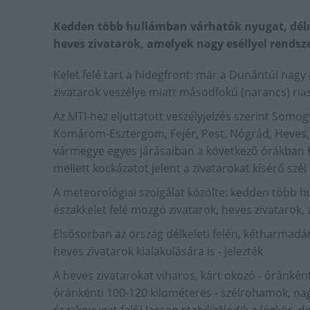
Kedden több hullámban várhatók nyugat, délny
heves zivatarok, amelyek nagy eséllyel rendsz
Kelet felé tart a hidegfront: már a Dunántúl nag
zivatarok veszélye miatt másodfokú (narancs) rias
Az MTI-hez eljuttatott veszélyjelzés szerint Som
Komárom-Esztergom, Fejér, Pest, Nógrád, Heves
vármegye egyes járásaiban a következő órákban he
mellett kockázatot jelent a zivatarokat kísérő szél 
A meteorológiai szolgálat közölte: kedden több h
északkelet felé mozgó zivatarok, heves zivatarok,
Elsősorban az ország délkeleti felén, kétharmadán
heves zivatarok kialakulására is - jelezték
A heves zivatarokat viharos, kárt okozó - óránkén
óránkénti 100-120 kilométeres - szélrohamok, nag