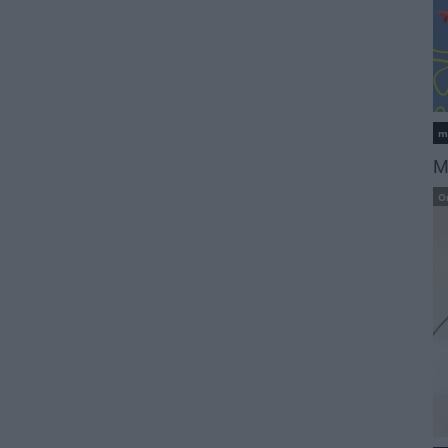
m
M
O