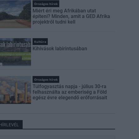
Országos hírek
Miért éri meg Afrikában utat
építeni? Minden, amit a GED Afrika
projektről tudni kell
Kultúra
Kihívások labirintusában
Országos hírek
Túlfogyasztás napja - július 30-ra
felhasználta az emberiség a Föld
egész évre elegendő erőforrásait
HÍRLEVÉL