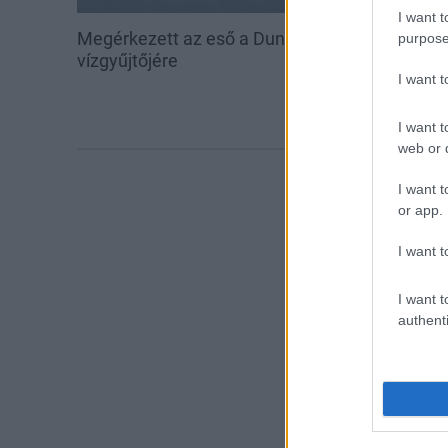
I want t
Megérkezett az eső a Duna
Amire többmill
purpose
vízgyűjtőjére
szombattól m
I want 
csökken a ria
I want t
web or d
I want t
or app.
I want t
I want t
authenti