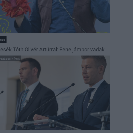
ese
esék Tóth Olivér Artúrral: Fene jámbor vadak
rszágos hírek