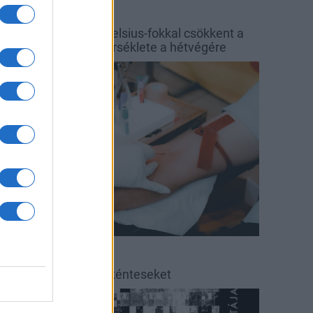
őjárás
Balaton
y hét alatt közel 6 Celsius-fokkal csökkent a
alaton vizének hőmérséklete a hétvégére
rszágos hírek
éradás
éradásra kérik az önkénteseket
ultúra