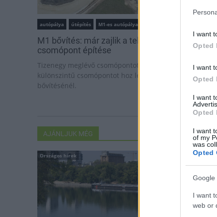
Persona
autópálya
útépítés
M1-es autópálya
Bicske
I want t
M1 bővítés: már zajlik a teljesen új Bicske Kele
Opted 
csomópont építése
Tizenegy meglévő csomópontot korszerűsít és négy új,
I want t
különszintű csomópontot hoz létre az MKIF az M1-es
Opted 
bővítésénél.
I want 
Advertis
Opted 
I want t
AJÁNLJUK MÉG
of my P
was col
Opted 
Országos hírek
Helyi hírek
Google 
I want t
web or d