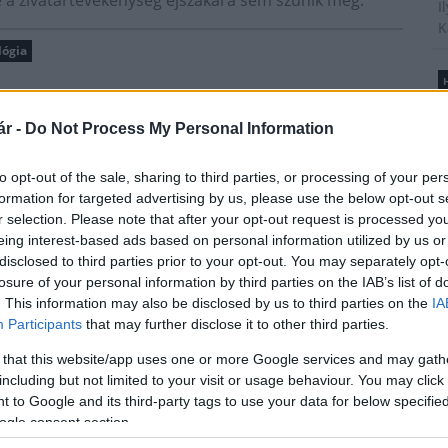
 de a zivatartevékenység éjszakára sem szűnik meg.
I
K
lógia
H
B
é
r -
Do Not Process My Personal Information
A
t
to opt-out of the sale, sharing to third parties, or processing of your per
l
formation for targeted advertising by us, please use the below opt-out s
r selection. Please note that after your opt-out request is processed y
Új gyalogosátkelők és jelzőlámpás
eing interest-based ads based on personal information utilized by us or
csomópont épül Angyalföldön
disclosed to third parties prior to your opt-out. You may separately opt-
T
losure of your personal information by third parties on the IAB’s list of
A
. This information may also be disclosed by us to third parties on the
IA
m
Participants
that may further disclose it to other third parties.
s
Másfélszeresére bővítik
é
 that this website/app uses one or more Google services and may gath
Hódmezővásárhely jó hírű
h
including but not limited to your visit or usage behaviour. You may click 
református iskoláját
 to Google and its third-party tags to use your data for below specifi
ogle consent section.