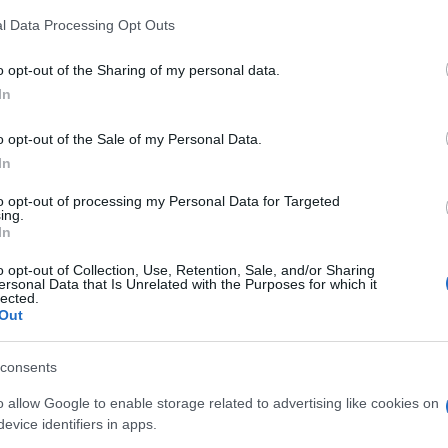
z
Látványos építési szakasz indult
M
be a Flórián téri felüljárón
l Data Processing Opt Outs
C
a
o opt-out of the Sharing of my personal data.
t
ö
In
l
Paks II.: Mit jelent az 5. blokk új
h
mérföldköve a felülvizsgálat
o opt-out of the Sale of my Personal Data.
árnyékában?
In
to opt-out of processing my Personal Data for Targeted
O
ing.
In
o opt-out of Collection, Use, Retention, Sale, and/or Sharing
ersonal Data that Is Unrelated with the Purposes for which it
lected.
Out
Országos hírek
consents
o allow Google to enable storage related to advertising like cookies on
evice identifiers in apps.