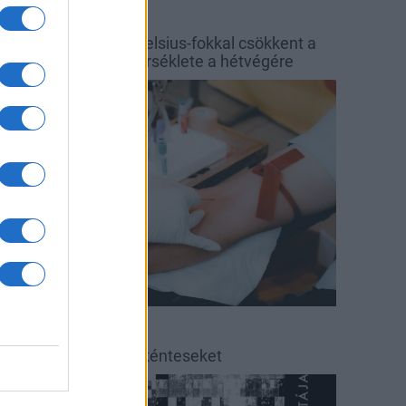
őjárás
Balaton
y hét alatt közel 6 Celsius-fokkal csökkent a
alaton vizének hőmérséklete a hétvégére
rszágos hírek
éradás
éradásra kérik az önkénteseket
ultúra