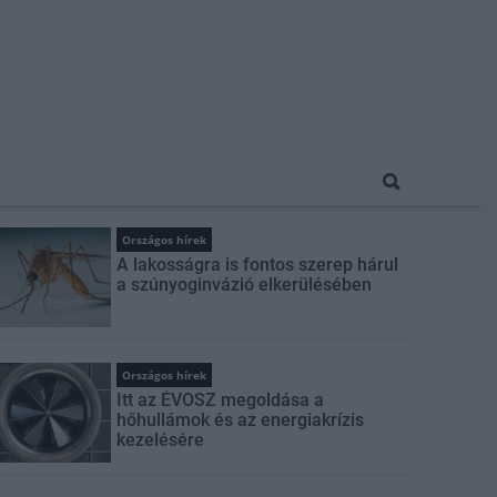
Országos hírek
A lakosságra is fontos szerep hárul
a szúnyoginvázió elkerülésében
Országos hírek
Itt az ÉVOSZ megoldása a
hőhullámok és az energiakrízis
kezelésére