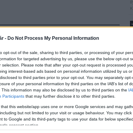
I
K
H
B
Új gyalogosátkelők és jelzőlámpás
é
r -
Do Not Process My Personal Information
csomópont épül Angyalföldön
A
t
to opt-out of the sale, sharing to third parties, or processing of your per
l
formation for targeted advertising by us, please use the below opt-out s
r selection. Please note that after your opt-out request is processed y
Másfélszeresére bővítik
eing interest-based ads based on personal information utilized by us or
Hódmezővásárhely jó hírű
református iskoláját
disclosed to third parties prior to your opt-out. You may separately opt-
T
losure of your personal information by third parties on the IAB’s list of
A
. This information may also be disclosed by us to third parties on the
IA
m
Participants
that may further disclose it to other third parties.
s
Látványos építési szakasz indult
be a Flórián téri felüljárón
é
 that this website/app uses one or more Google services and may gath
h
including but not limited to your visit or usage behaviour. You may click 
 to Google and its third-party tags to use your data for below specifi
t
ogle consent section.
Paks II.: Mit jelent az 5. blokk új