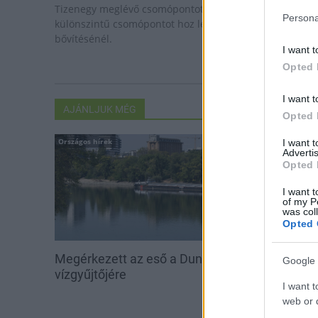
Tizenegy meglévő csomópontot korszerűsít és négy új,
Persona
különszintű csomópontot hoz létre az MKIF az M1-es
bővítésénél.
I want t
Opted 
I want t
AJÁNLJUK MÉG
Opted 
Országos hírek
Helyi hírek
I want 
Advertis
Opted 
I want t
of my P
was col
Opted 
Megérkezett az eső a Duna
Amire többmill
Google 
vízgyűjtőjére
szombattól m
I want t
csökken a ria
web or d