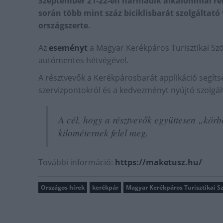
Szeptember 21-22-én harmadik alkalommal re
során több mint száz biciklisbarát szolgáltat
országszerte.
Az
eseményt
a Magyar Kerékpáros Turisztikai Szö
autómentes hétvégével.
A résztvevők a Kerékpárosbarát applikáció segíts
szervizpontokról és a kedvezményt nyújtó szolgál
A cél, hogy a résztvevők együttesen „körb
kilométernek felel meg.
További információ:
https://maketusz.hu/
Országos hírek
kerékpár
Magyar Kerékpáros Turisztikai S