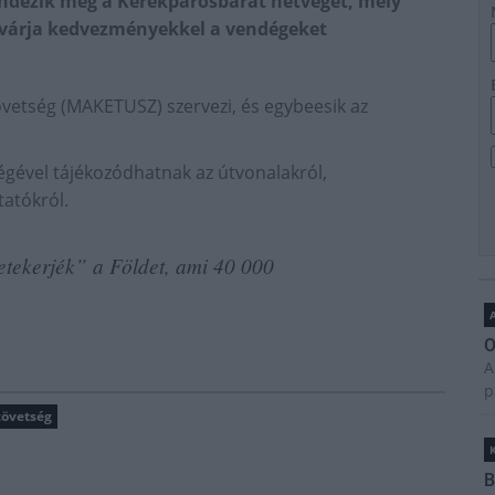
ndezik meg a Kerékpárosbarát hétvégét, mely
ó várja kedvezményekkel a vendégeket
vetség (MAKETUSZ) szervezi, és egybeesik az
égével tájékozódhatnak az útvonalakról,
tatókról.
etekerjék” a Földet, ami 40 000
A
O
A
p
zövetség
B