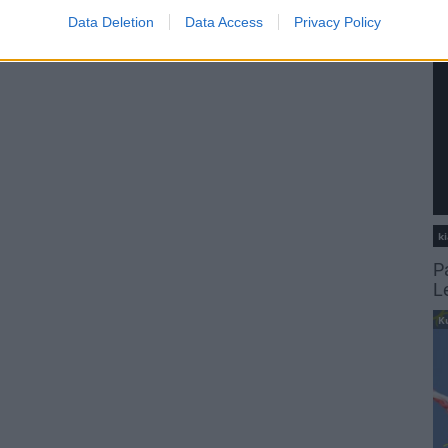
Data Deletion
Data Access
Privacy Policy
ki
P
L
K