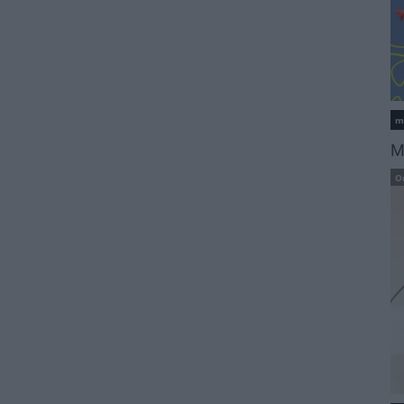
m
M
O