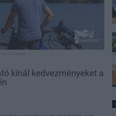
TUSZ / Facebook
ató kínál kedvezményeket a
én