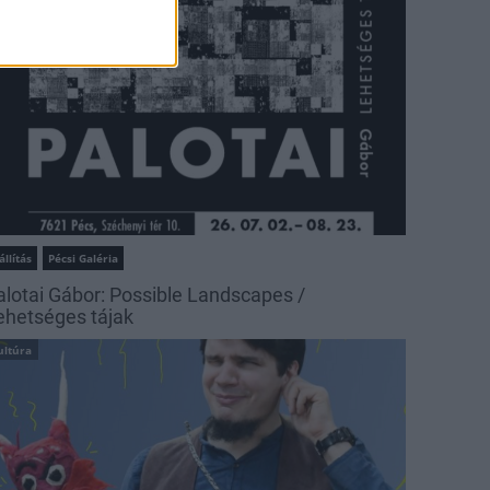
állítás
Pécsi Galéria
alotai Gábor: Possible Landscapes /
ehetséges tájak
ultúra