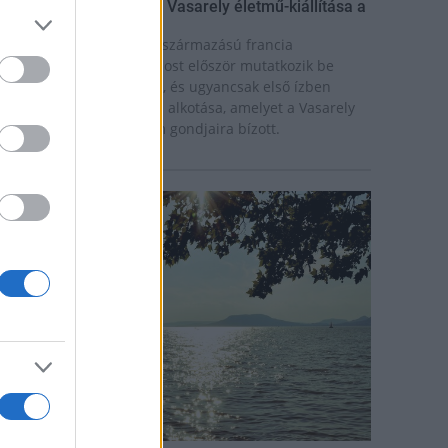
ínekben élt élet - Claire Vasarely életmű-kiállítása a
úzeum Galériában
laire Vasarely, a magyar származású francia
lkotóművész életműve most először mutatkozik be
nállóan Magyarországon, és ugyancsak első ízben
átható együtt valamennyi alkotása, amelyet a Vasarely
ázaspár a pécsi múzeum gondjaira bízott.
rszágos hírek