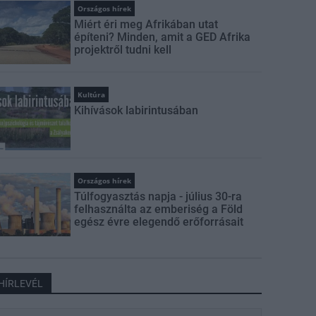
Országos hírek
Miért éri meg Afrikában utat
építeni? Minden, amit a GED Afrika
projektről tudni kell
Kultúra
Kihívások labirintusában
Országos hírek
Túlfogyasztás napja - július 30-ra
felhasználta az emberiség a Föld
egész évre elegendő erőforrásait
HÍRLEVÉL