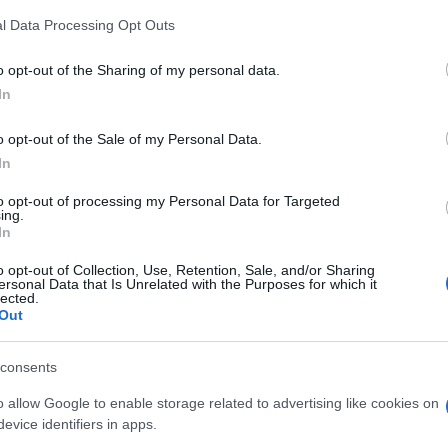
z
mérföldköve a felülvizsgálat
M
l Data Processing Opt Outs
árnyékában?
C
a
o opt-out of the Sharing of my personal data.
ö
In
l
h
o opt-out of the Sale of my Personal Data.
In
Országos hírek
to opt-out of processing my Personal Data for Targeted
O
ing.
In
o opt-out of Collection, Use, Retention, Sale, and/or Sharing
ersonal Data that Is Unrelated with the Purposes for which it
lected.
Out
ióan vártunk:
Kecskeméten is szakirányú
consents
ásodfokúra
továbbképzésekkel erősít a Gál
o allow Google to enable storage related to advertising like cookies on
sztás
Ferenc Egyetem
evice identifiers in apps.