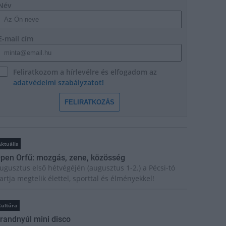
Név
E-mail cím
Feliratkozom a hírlevélre és elfogadom az
adatvédelmi szabályzatot!
FELIRATKOZÁS
ktuális
pen Orfű: mozgás, zene, közösség
ugusztus első hétvégéjén (augusztus 1-2.) a Pécsi-tó
artja megtelik élettel, sporttal és élményekkel!
Kultúra
randnyúl mini disco