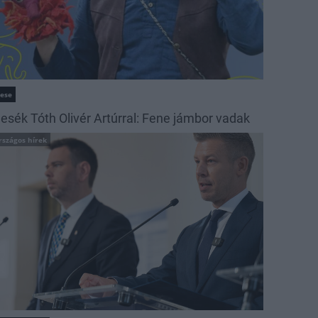
ese
esék Tóth Olivér Artúrral: Fene jámbor vadak
rszágos hírek