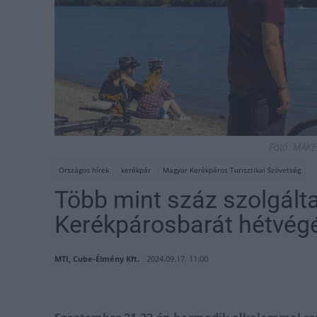
Fotó: MAKE
Országos hírek
kerékpár
Magyar Kerékpáros Turisztikai Szövetség
Több mint száz szolgált
Kerékpárosbarát hétvég
MTI, Cube-Élmény Kft.
2024.09.17. 11:00