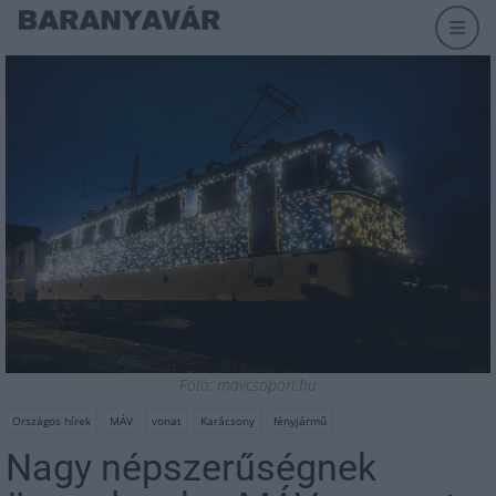
Fotó: mavcsoport.hu
Országos hírek
MÁV
vonat
Karácsony
fényjármű
Nagy népszerűségnek