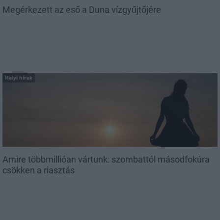
Megérkezett az eső a Duna vízgyűjtőjére
Helyi hírek
Amire többmillióan vártunk: szombattól másodfokúra
csökken a riasztás