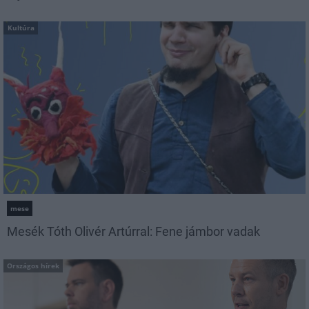
Kultúra
mese
Mesék Tóth Olivér Artúrral: Fene jámbor vadak
Országos hírek