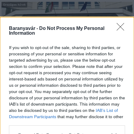
Országos hírek
Baranyavár -
Do Not Process My Personal
Information
If you wish to opt-out of the sale, sharing to third parties, or
Kecskeméten is szakirányú továbbképzésekkel erősít a
processing of your personal or sensitive information for
Gál Ferenc Egyetem
targeted advertising by us, please use the below opt-out
section to confirm your selection. Please note that after your
opt-out request is processed you may continue seeing
interest-based ads based on personal information utilized by
us or personal information disclosed to third parties prior to
your opt-out. You may separately opt-out of the further
disclosure of your personal information by third parties on the
IAB’s list of downstream participants. This information may
Országos hírek
also be disclosed by us to third parties on the
IAB’s List of
A lakosságra is fontos szerep hárul a
Downstream Participants
that may further disclose it to other
szúnyoginvázió elkerülésében
third parties.
Please note that this website/app uses one or more Google