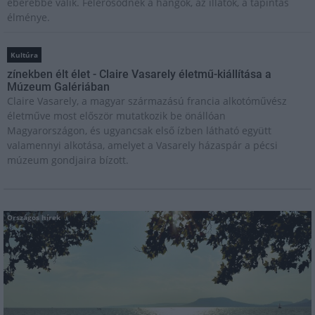
éberebbé válik. Felerősödnek a hangok, az illatok, a tapintás
élménye.
Kultúra
zínekben élt élet - Claire Vasarely életmű-kiállítása a
Múzeum Galériában
Claire Vasarely, a magyar származású francia alkotóművész
életműve most először mutatkozik be önállóan
Magyarországon, és ugyancsak első ízben látható együtt
valamennyi alkotása, amelyet a Vasarely házaspár a pécsi
múzeum gondjaira bízott.
Országos hírek