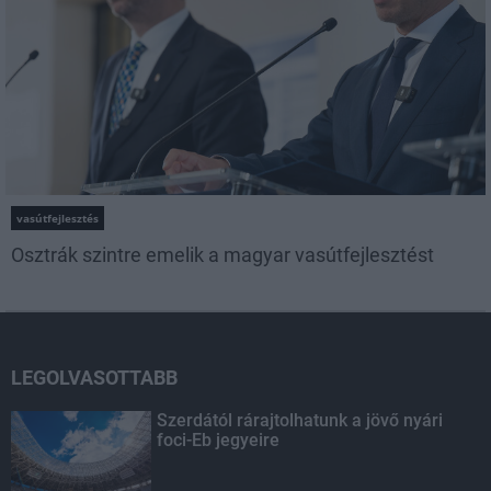
vasútfejlesztés
Osztrák szintre emelik a magyar vasútfejlesztést
LEGOLVASOTTABB
Szerdától rárajtolhatunk a jövő nyári
foci-Eb jegyeire