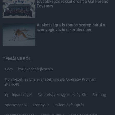
továbbképzésekkel erősít a Gál Ferenc
Egyetem
A lakosságra is fontos szerep hárul a
szúnyoginvázió elkerülésében
TÉMÁINKBÓL
Pécs
közlekedésfejlesztés
Környezeti és Energiahatékonysági Operatív Program
(KEHOP)
építőipari cégek
Swietelsky Magyarország Kft.
Strabag
sportcsarnok
szennyvíz
műemlékfelújítás