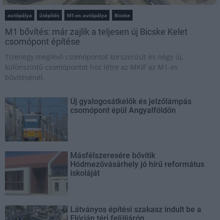
autópálya
útépítés
M1-es autópálya
Bicske
M1 bővítés: már zajlik a teljesen új Bicske Kelet
csomópont építése
Tizenegy meglévő csomópontot korszerűsít és négy új,
különszintű csomópontot hoz létre az MKIF az M1-es
bővítésénél.
Új gyalogosátkelők és jelzőlámpás
csomópont épül Angyalföldön
Másfélszeresére bővítik
Hódmezővásárhely jó hírű református
iskoláját
Látványos építési szakasz indult be a
Flórián téri felüljárón