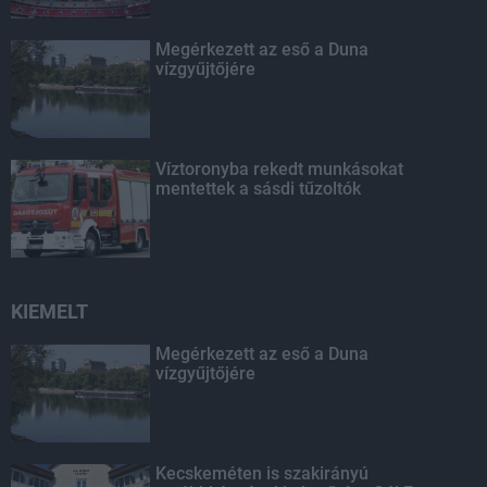
Megérkezett az eső a Duna
vízgyűjtőjére
Víztoronyba rekedt munkásokat
mentettek a sásdi tűzoltók
KIEMELT
Megérkezett az eső a Duna
vízgyűjtőjére
Kecskeméten is szakirányú