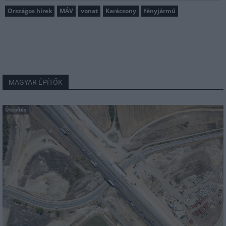
Országos hírek
MÁV
vonat
Karácsony
fényjármű
MAGYAR ÉPÍTŐK
Útépítés