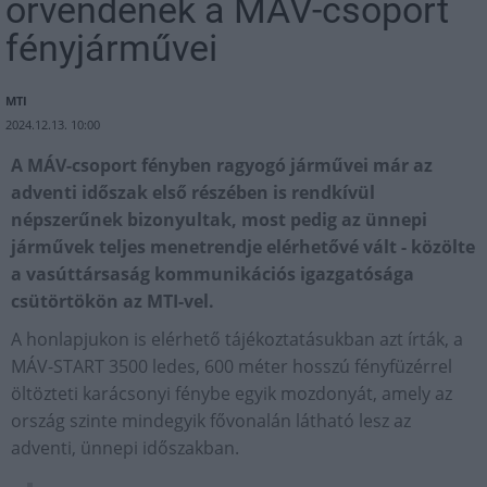
örvendenek a MÁV-csoport
fényjárművei
MTI
2024.12.13. 10:00
A MÁV-csoport fényben ragyogó járművei már az
adventi időszak első részében is rendkívül
népszerűnek bizonyultak, most pedig az ünnepi
járművek teljes menetrendje elérhetővé vált - közölte
a vasúttársaság kommunikációs igazgatósága
csütörtökön az MTI-vel.
A honlapjukon is elérhető tájékoztatásukban azt írták, a
MÁV-START 3500 ledes, 600 méter hosszú fényfüzérrel
öltözteti karácsonyi fénybe egyik mozdonyát, amely az
ország szinte mindegyik fővonalán látható lesz az
adventi, ünnepi időszakban.