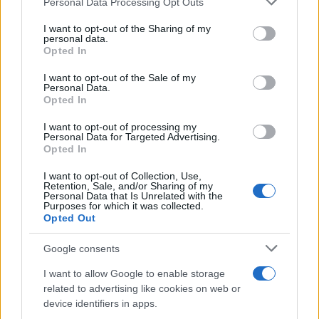
Personal Data Processing Opt Outs
services and may gather and store information including but
Országos hírek
not limited to your visit or usage behaviour. You may click to
I want to opt-out of the Sharing of my
Itt az ÉVOSZ megoldása a hőhullámok és
personal data.
grant or deny consent to Google and its third-party tags to
az energiakrízis kezelésére
Opted In
use your data for below specified purposes in below Google
consent section.
I want to opt-out of the Sale of my
Personal Data.
Opted In
Országos hírek
Miért éri meg Afrikában utat építeni?
I want to opt-out of processing my
Minden, amit a GED Afrika projektről
Personal Data for Targeted Advertising.
tudni kell
Opted In
I want to opt-out of Collection, Use,
Retention, Sale, and/or Sharing of my
Kultúra
Personal Data that Is Unrelated with the
Purposes for which it was collected.
Kihívások labirintusában
Opted Out
Google consents
I want to allow Google to enable storage
Országos hírek
related to advertising like cookies on web or
Túlfogyasztás napja - július 30-ra
device identifiers in apps.
felhasználta az emberiség a Föld egész