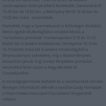
vasárnapokon különjáratként közlekedik, Szentendréről
15.42-kor és 18.02-kor, a Batthyány térről 16.42-kor és
19.02-kor indul - ismertették.
Kiemelték, hogy a Gyermekvasút is különleges díszítésű,
illetve egyedi díszkivilágítású vonattal készül, a
"varázslatos járművek" munkanapokon 9.10 és 15.10
között két óránként közlekednek, hétvégente 10.10 és
16.10 között indul két óránként Hűvösvölgyből a
fénymozdonyos szerelvény, míg a Balatonfenyvesi
kisvasúton január 6-ig ünnepi fényekben pompázó
vonatokkal lehet utazni a Nagy-Berekbe és
Csisztafürdőre.
A nosztalgiajárművek kedvelői és a vasútbarátok minden
lényeges információt elérnek a vasúttársaság honlapján,
a https://www.mavcsoport.hu/adventi-fenyjaratok
oldalon.