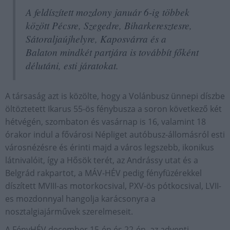
A feldíszített mozdony január 6-ig többek
között Pécsre, Szegedre, Biharkeresztesre,
Sátoraljaújhelyre, Kaposvárra és a
Balaton mindkét partjára is továbbít főként
délutáni, esti járatokat.
A társaság azt is közölte, hogy a Volánbusz ünnepi díszbe
öltöztetett Ikarus 55-ös fénybusza a soron következő két
hétvégén, szombaton és vasárnap is 16, valamint 18
órakor indul a fővárosi Népliget autóbusz-állomásról esti
városnézésre és érinti majd a város legszebb, ikonikus
látnivalóit, így a Hősök terét, az Andrássy utat és a
Belgrád rakpartot, a MÁV-HÉV pedig fényfüzérekkel
díszített MVIII-as motorkocsival, PXV-ös pótkocsival, LVII-
es mozdonnyal hangolja karácsonyra a
nosztalgiajárművek szerelmeseit.
A FényHÉV december 15-én és 22-én, az adventi