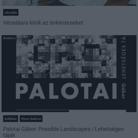
véradás
Véradásra kérik az önkénteseket
Kultúra
kiállítás
Pécsi Galéria
Palotai Gábor: Possible Landscapes / Lehetséges
tájak