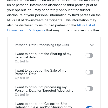
us or personal information disclosed to third parties prior to
your opt-out. You may separately opt-out of the further
disclosure of your personal information by third parties on the
IAB’s list of downstream participants. This information may
Kecskeméten is szakirányú továbbképzésekkel erősít a
also be disclosed by us to third parties on the
IAB’s List of
Gál Ferenc Egyetem
Downstream Participants
that may further disclose it to other
third parties.
Please note that this website/app uses one or more Google
Personal Data Processing Opt Outs
services and may gather and store information including but
not limited to your visit or usage behaviour. You may click to
I want to opt-out of the Sharing of my
personal data.
grant or deny consent to Google and its third-party tags to
Opted In
use your data for below specified purposes in below Google
Országos hírek
consent section.
I want to opt-out of the Sale of my
A lakosságra is fontos szerep hárul a
Personal Data.
szúnyoginvázió elkerülésében
Opted In
I want to opt-out of processing my
Personal Data for Targeted Advertising.
Opted In
Országos hírek
Itt az ÉVOSZ megoldása a hőhullámok és
I want to opt-out of Collection, Use,
az energiakrízis kezelésére
Retention, Sale, and/or Sharing of my