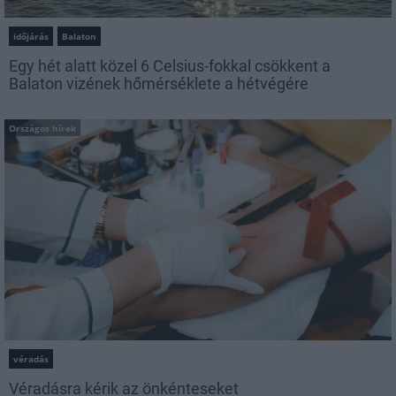
időjárás
Balaton
Egy hét alatt közel 6 Celsius-fokkal csökkent a
Balaton vizének hőmérséklete a hétvégére
Országos hírek
véradás
Véradásra kérik az önkénteseket