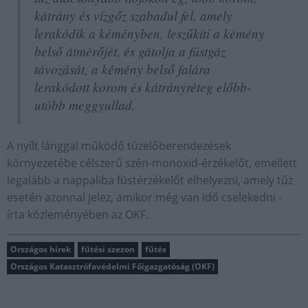
kátrány és vízgőz szabadul fel, amely
lerakódik a kéményben, leszűkíti a kémény
belső átmérőjét, és gátolja a füstgáz
távozását, a kémény belső falára
lerakódott korom és kátrányréteg előbb-
utóbb meggyullad.
A nyílt lánggal működő tüzelőberendezések
környezetébe célszerű szén-monoxid-érzékelőt, emellett
legalább a nappaliba füstérzékelőt elhelyezni, amely tűz
esetén azonnal jelez, amikor még van idő cselekedni -
írta közleményében az OKF.
Országos hírek
fűtési szezon
fűtés
Országos Katasztrófavédelmi Főigazgatóság (OKF)