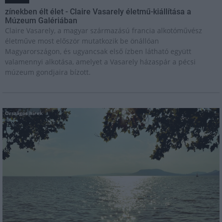
zínekben élt élet - Claire Vasarely életmű-kiállítása a
Múzeum Galériában
Claire Vasarely, a magyar származású francia alkotóművész
életműve most először mutatkozik be önállóan
Magyarországon, és ugyancsak első ízben látható együtt
valamennyi alkotása, amelyet a Vasarely házaspár a pécsi
múzeum gondjaira bízott.
Országos hírek