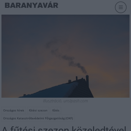
Illusztráció, unslpash.com
Országos hírek
fűtési szezon
fűtés
Országos Katasztrófavédelmi Főigazgatóság (OKF)
A fűtési szezon közeledtével