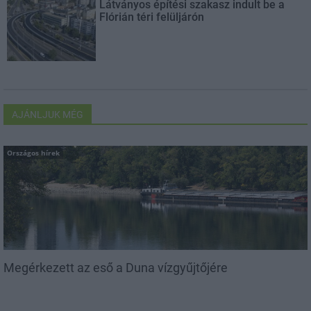
Látványos építési szakasz indult be a
Flórián téri felüljárón
AJÁNLJUK MÉG
Országos hírek
Megérkezett az eső a Duna vízgyűjtőjére