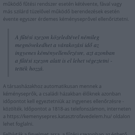
működő fűtési rendszer esetén kétévente, fával vagy
más szilárd tüzelővel működő berendezések esetén
évente egyszer érdemes kéményseprővel ellenőriztetni.
A fűtési szezon közeledtével némileg
megnövekedhet a várakozási idő az
ingyenes kéményellenőrzésre, azt azonban
a fűtési szezon alatt is el lehet végeztetni -
tették hozzá.
A társasházakhoz automatikusan mennek a
kéményseprők, a családi házakban élőknek azonban
időpontot kell egyeztetniük az ingyenes ellenőrzésre -
közölték. Időpontot a 1818-as telefonszámon, interneten
a https://kemenysepres.katasztrofavedelem.hu/ oldalon
lehet foglalni.
Felhívták a figyelmet arra, a fűtési szezonban az éghető