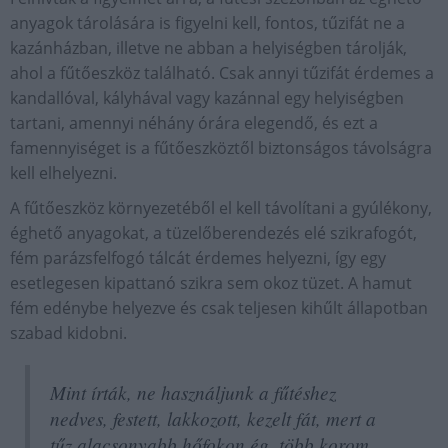
anyagok tárolására is figyelni kell, fontos, tűzifát ne a
kazánházban, illetve ne abban a helyiségben tárolják,
ahol a fűtőeszköz található. Csak annyi tűzifát érdemes a
kandallóval, kályhával vagy kazánnal egy helyiségben
tartani, amennyi néhány órára elegendő, és ezt a
famennyiséget is a fűtőeszköztől biztonságos távolságra
kell elhelyezni.
A fűtőeszköz környezetéből el kell távolítani a gyúlékony,
éghető anyagokat, a tüzelőberendezés elé szikrafogót,
fém parázsfelfogó tálcát érdemes helyezni, így egy
esetlegesen kipattanó szikra sem okoz tüzet. A hamut
fém edénybe helyezve és csak teljesen kihűlt állapotban
szabad kidobni.
Mint írták, ne használjunk a fűtéshez
nedves, festett, lakkozott, kezelt fát, mert a
tűz alacsonyabb hőfokon ég, több korom,