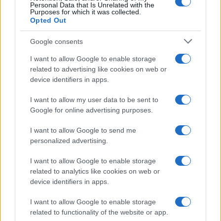
Personal Data that Is Unrelated with the
Purposes for which it was collected.
Opted Out
Országos hírek
Google consents
Miért éri meg Afrikában utat építeni?
Minden, amit a GED Afrika projektről
I want to allow Google to enable storage
tudni kell
related to advertising like cookies on web or
device identifiers in apps.
Kultúra
I want to allow my user data to be sent to
Kihívások labirintusában
Google for online advertising purposes.
I want to allow Google to send me
personalized advertising.
Országos hírek
I want to allow Google to enable storage
Túlfogyasztás napja - július 30-ra
related to analytics like cookies on web or
felhasználta az emberiség a Föld egész
device identifiers in apps.
évre elegendő erőforrásait
I want to allow Google to enable storage
related to functionality of the website or app.