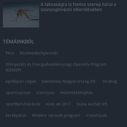
A lakosságra is fontos szerep hárul a
szúnyoginvázió elkerülésében
TÉMÁINKBÓL
Pécs
közlekedésfejlesztés
Környezeti és Energiahatékonysági Operatív Program
(KEHOP)
építőipari cégek
Swietelsky Magyarország Kft.
Strabag
sportcsarnok
szennyvíz
műemlékfelújítás
sportberuházások
vizes vb 2017
Duna Aszfalt Kft.
kerékpárút
Modern városok program
irodaházak