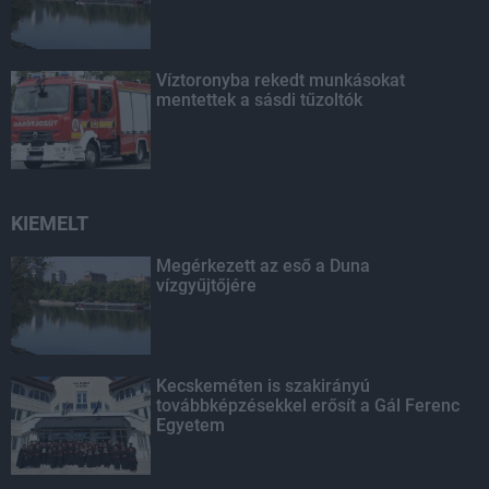
Víztoronyba rekedt munkásokat
mentettek a sásdi tűzoltók
KIEMELT
Megérkezett az eső a Duna
vízgyűjtőjére
Kecskeméten is szakirányú
továbbképzésekkel erősít a Gál Ferenc
Egyetem