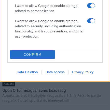
HÍRLEVÉL
I want to allow Google to enable storage
related to personalization.
Név
I want to allow Google to enable storage
related to security, including authentication
functionality and fraud prevention, and other
E-mail cím
user protection.
Feliratkozom a hírlevélre és elfogadom az
adatvédelmi
szabályzatot!
CONFIRM
FELIRATKOZÁS
Data Deletion
Data Access
Privacy Policy
Aktuális
Open Orfű: mozgás, zene, közösség
Augusztus első hétvégéjén (augusztus 1-2.) a Pécsi-tó partja
megtelik élettel, sporttal és élményekkel!