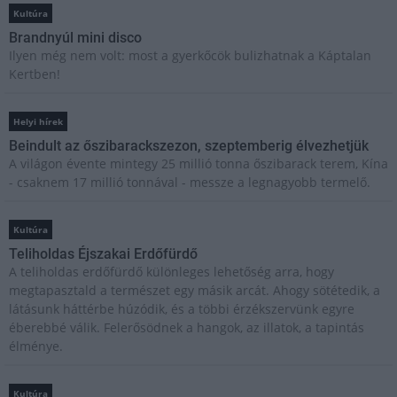
Kultúra
Brandnyúl mini disco
Ilyen még nem volt: most a gyerkőcök bulizhatnak a Káptalan
Kertben!
Helyi hírek
Beindult az őszibarackszezon, szeptemberig élvezhetjük
A világon évente mintegy 25 millió tonna őszibarack terem, Kína
- csaknem 17 millió tonnával - messze a legnagyobb termelő.
Kultúra
Teliholdas Éjszakai Erdőfürdő
A teliholdas erdőfürdő különleges lehetőség arra, hogy
megtapasztald a természet egy másik arcát. Ahogy sötétedik, a
látásunk háttérbe húzódik, és a többi érzékszervünk egyre
éberebbé válik. Felerősödnek a hangok, az illatok, a tapintás
élménye.
Kultúra