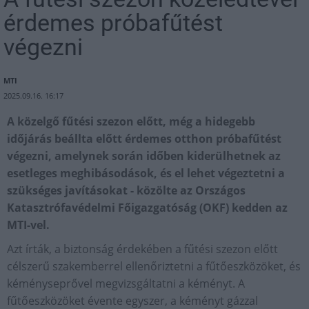
érdemes próbafűtést
végezni
MTI
2025.09.16. 16:17
A közelgő fűtési szezon előtt, még a hidegebb
időjárás beállta előtt érdemes otthon próbafűtést
végezni, amelynek során időben kiderülhetnek az
esetleges meghibásodások, és el lehet végeztetni a
szükséges javításokat - közölte az Országos
Katasztrófavédelmi Főigazgatóság (OKF) kedden az
MTI-vel.
Azt írták, a biztonság érdekében a fűtési szezon előtt
célszerű szakemberrel ellenőriztetni a fűtőeszközöket, és
kéményseprővel megvizsgáltatni a kéményt. A
fűtőeszközöket évente egyszer, a kéményt gázzal