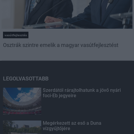
vasútfejlesztés
Osztrák szintre emelik a magyar vasútfejlesztést
LEGOLVASOTTABB
Szerdától rárajtolhatunk a jövő nyári
foci-Eb jegyeire
Megérkezett az eső a Duna
vízgyűjtőjére