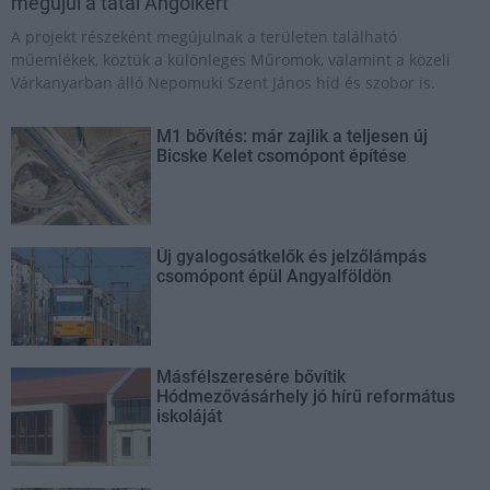
megújul a tatai Angolkert
A projekt részeként megújulnak a területen található
műemlékek, köztük a különleges Műromok, valamint a közeli
Várkanyarban álló Nepomuki Szent János híd és szobor is.
M1 bővítés: már zajlik a teljesen új
Bicske Kelet csomópont építése
Új gyalogosátkelők és jelzőlámpás
csomópont épül Angyalföldön
Másfélszeresére bővítik
Hódmezővásárhely jó hírű református
iskoláját