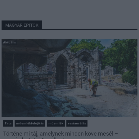
MAGYAR ÉPÍTŐK
Aktuális
Tata
műemlékfelújítás
műemlék
restaurálás
Történelmi táj, amelynek minden köve mesél –