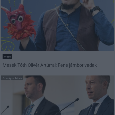
mese
Mesék Tóth Olivér Artúrral: Fene jámbor vadak
Országos hírek