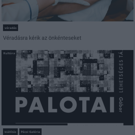
véradás
Véradásra kérik az önkénteseket
Kultúra
kiállítás
Pécsi Galéria