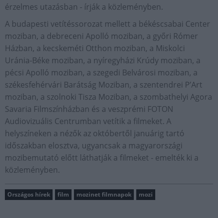
érzelmes utazásban - írják a közleményben.
A budapesti vetítéssorozat mellett a békéscsabai Center
moziban, a debreceni Apolló moziban, a győri Rómer
Házban, a kecskeméti Otthon moziban, a Miskolci
Uránia-Béke moziban, a nyíregyházi Krúdy moziban, a
pécsi Apolló moziban, a szegedi Belvárosi moziban, a
székesfehérvári Barátság Moziban, a szentendrei P’Art
moziban, a szolnoki Tisza Moziban, a szombathelyi Agora
Savaria Filmszínházban és a veszprémi FOTON
Audiovizuális Centrumban vetítik a filmeket. A
helyszíneken a nézők az októbertől januárig tartó
időszakban elosztva, ugyancsak a magyarországi
mozibemutató előtt láthatják a filmeket - emelték ki a
közleményben.
Országos hírek
film
mozinet filmnapok
mozi