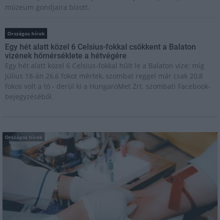
múzeum gondjaira bízott.
Országos hírek
Egy hét alatt közel 6 Celsius-fokkal csökkent a Balaton
vizének hőmérséklete a hétvégére
Egy hét alatt közel 6 Celsius-fokkal hűlt le a Balaton vize: míg
július 18-án 26,6 fokot mértek, szombat reggel már csak 20,8
fokos volt a tó - derül ki a HungaroMet Zrt. szombati Facebook-
bejegyzéséből.
Országos hírek