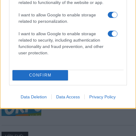
related to functionality of the website or app.
I want to allow Google to enable storage
Kultúra
related to personalization.
Kihívások labirintusában
I want to allow Google to enable storage
related to security, including authentication
functionality and fraud prevention, and other
user protection.
Országos hírek
Túlfogyasztás napja - július 30-ra
felhasználta az emberiség a Föld egész
évre elegendő erőforrásait
CONFIRM
Aktuális
Data Deletion
Data Access
Privacy Policy
Open Orfű: mozgás, zene, közösség