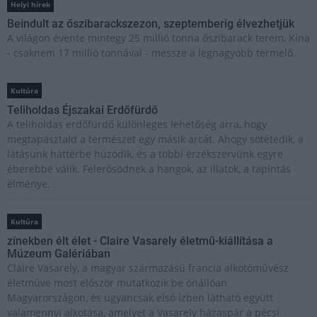
Helyi hírek
Beindult az őszibarackszezon, szeptemberig élvezhetjük
A világon évente mintegy 25 millió tonna őszibarack terem, Kína
- csaknem 17 millió tonnával - messze a legnagyobb termelő.
Kultúra
Teliholdas Éjszakai Erdőfürdő
A teliholdas erdőfürdő különleges lehetőség arra, hogy
megtapasztald a természet egy másik arcát. Ahogy sötétedik, a
látásunk háttérbe húzódik, és a többi érzékszervünk egyre
éberebbé válik. Felerősödnek a hangok, az illatok, a tapintás
élménye.
Kultúra
zínekben élt élet - Claire Vasarely életmű-kiállítása a
Múzeum Galériában
Claire Vasarely, a magyar származású francia alkotóművész
életműve most először mutatkozik be önállóan
Magyarországon, és ugyancsak első ízben látható együtt
valamennyi alkotása, amelyet a Vasarely házaspár a pécsi