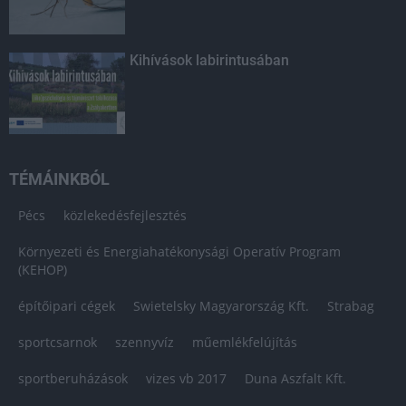
Kihívások labirintusában
TÉMÁINKBÓL
Pécs
közlekedésfejlesztés
Környezeti és Energiahatékonysági Operatív Program
(KEHOP)
építőipari cégek
Swietelsky Magyarország Kft.
Strabag
sportcsarnok
szennyvíz
műemlékfelújítás
sportberuházások
vizes vb 2017
Duna Aszfalt Kft.