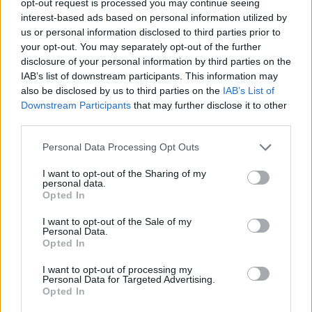
opt-out request is processed you may continue seeing
interest-based ads based on personal information utilized by
us or personal information disclosed to third parties prior to
your opt-out. You may separately opt-out of the further
Országos hírek
disclosure of your personal information by third parties on the
IAB’s list of downstream participants. This information may
also be disclosed by us to third parties on the
IAB’s List of
Downstream Participants
that may further disclose it to other
third parties.
Please note that this website/app uses one or more Google
Personal Data Processing Opt Outs
services and may gather and store information including but
Kecskeméten is szakirányú továbbképzésekkel erősít a
not limited to your visit or usage behaviour. You may click to
I want to opt-out of the Sharing of my
Gál Ferenc Egyetem
personal data.
grant or deny consent to Google and its third-party tags to
Opted In
use your data for below specified purposes in below Google
consent section.
I want to opt-out of the Sale of my
Personal Data.
Opted In
Országos hírek
I want to opt-out of processing my
Personal Data for Targeted Advertising.
Opted In