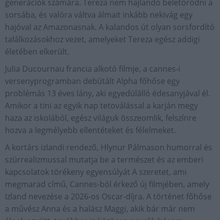
generációk számára. Tereza nem hajlandó beletörődni a
sorsába, és valóra váltva álmait inkább nekivág egy
hajóval az Amazonasnak. A kalandos út olyan sorsfordító
találkozásokhoz vezet, amelyeket Tereza egész addigi
életében elkerült.
Julia Ducournau francia alkotó filmje, a cannes-i
versenyprogramban debütált Alpha főhőse egy
problémás 13 éves lány, aki egyedülálló édesanyjával él.
Amikor a tini az egyik nap tetoválással a karján megy
haza az iskolából, egész világuk összeomlik, felszínre
hozva a legmélyebb ellentéteket és félelmeket.
A kortárs izlandi rendező, Hlynur Pálmason humorral és
szürrealizmussal mutatja be a természet és az emberi
kapcsolatok törékeny egyensúlyát A szeretet, ami
megmarad című, Cannes-ból érkező új filmjében, amely
Izland nevezése a 2026-os Oscar-díjra. A történet főhőse
a művész Anna és a halász Maggi, akik bár már nem