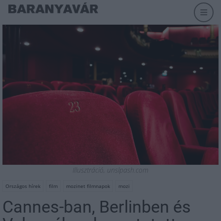
Illusztráció, unslpash.com
Országos hírek
film
mozinet filmnapok
mozi
Cannes-ban, Berlinben és