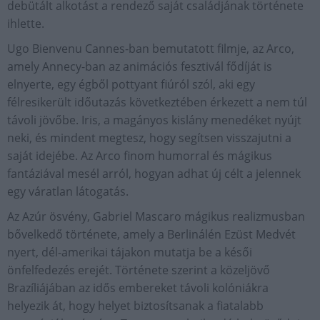
debütált alkotást a rendező saját családjának története
ihlette.
Ugo Bienvenu Cannes-ban bemutatott filmje, az Arco,
amely Annecy-ban az animációs fesztivál fődíját is
elnyerte, egy égből pottyant fiúról szól, aki egy
félresikerült időutazás következtében érkezett a nem túl
távoli jövőbe. Iris, a magányos kislány menedéket nyújt
neki, és mindent megtesz, hogy segítsen visszajutni a
saját idejébe. Az Arco finom humorral és mágikus
fantáziával mesél arról, hogyan adhat új célt a jelennek
egy váratlan látogatás.
Az Azúr ösvény, Gabriel Mascaro mágikus realizmusban
bővelkedő története, amely a Berlinálén Ezüst Medvét
nyert, dél-amerikai tájakon mutatja be a késői
önfelfedezés erejét. Története szerint a közeljövő
Brazíliájában az idős embereket távoli kolóniákra
helyezik át, hogy helyet biztosítsanak a fiatalabb