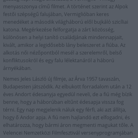
menyasszonya című filmet. A történet szerint az Alpok
festői szépségű falujában, Vermiglióban keres
menedéket a második világháború elől bujkáló szicíliai
katona. Megérkezése felforgatja a zárt közösség,
különösen a helyi tanító családjának mindennapjait,
kivált, amikor a legidősebb lány beleszeret a fiúba. Az
alkotás női nézőpontból mesél a szerelemről, belső
konfliktusokról és egy falu lélektanáról a háború
árnyékában.
Nemes Jeles László új filmje, az Árva 1957 tavaszán,
Budapesten játszódik. Az elbukott forradalom után a 12
éves Andort édesanyja egyedül neveli, de a fiú még bízik
benne, hogy a háborúban eltűnt édesapja vissza fog
térni. Egy nap megjelenik náluk egy férfi, aki azt állítja,
hogy ő Andor apja. A fiú nem hajlandó ezt elfogadni, és
elhatározza, hogy bármi áron megmenti magukat tőle. A
Velencei Nemzetközi Filmfesztivál versenyprogramjában