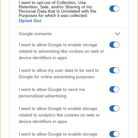
I want to opt-out of Collection, Use,
Retention, Sale, and/or Sharing of my
Personal Data that Is Unrelated with the
Purposes for which it was collected.
Opted Out
A lakosságra is fontos szerep hárul a szúnyoginvázió
Google consents
elkerülésében
I want to allow Google to enable storage
related to advertising like cookies on web or
device identifiers in apps.
I want to allow my user data to be sent to
Google for online advertising purposes.
Országos hírek
Itt az ÉVOSZ megoldása a hőhullámok és
I want to allow Google to send me
az energiakrízis kezelésére
personalized advertising.
I want to allow Google to enable storage
related to analytics like cookies on web or
Országos hírek
device identifiers in apps.
Miért éri meg Afrikában utat építeni?
Minden, amit a GED Afrika projektről
I want to allow Google to enable storage
tudni kell