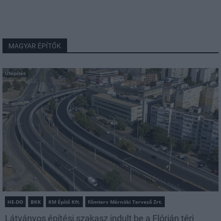
MAGYAR ÉPÍTŐK
Útépítés
HE-DO
BKK
KM Építő Kft.
Főmterv Mérnöki Tervező Zrt.
Látványos építési szakasz indult be a Flórián téri