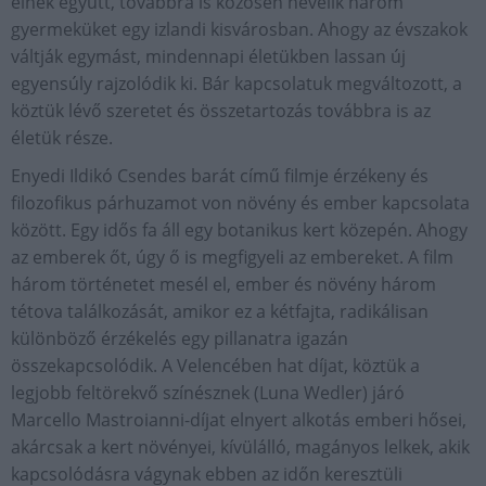
élnek együtt, továbbra is közösen nevelik három
gyermeküket egy izlandi kisvárosban. Ahogy az évszakok
váltják egymást, mindennapi életükben lassan új
egyensúly rajzolódik ki. Bár kapcsolatuk megváltozott, a
köztük lévő szeretet és összetartozás továbbra is az
életük része.
Enyedi Ildikó Csendes barát című filmje érzékeny és
filozofikus párhuzamot von növény és ember kapcsolata
között. Egy idős fa áll egy botanikus kert közepén. Ahogy
az emberek őt, úgy ő is megfigyeli az embereket. A film
három történetet mesél el, ember és növény három
tétova találkozását, amikor ez a kétfajta, radikálisan
különböző érzékelés egy pillanatra igazán
összekapcsolódik. A Velencében hat díjat, köztük a
legjobb feltörekvő színésznek (Luna Wedler) járó
Marcello Mastroianni-díjat elnyert alkotás emberi hősei,
akárcsak a kert növényei, kívülálló, magányos lelkek, akik
kapcsolódásra vágynak ebben az időn keresztüli