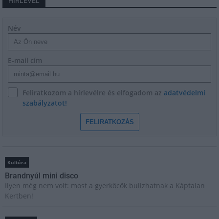
HÍRLEVÉL
Név
E-mail cím
Feliratkozom a hírlevélre és elfogadom az
adatvédelmi
szabályzatot!
FELIRATKOZÁS
Kultúra
Brandnyúl mini disco
Ilyen még nem volt: most a gyerkőcök bulizhatnak a Káptalan
Kertben!