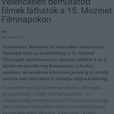
Velencében bemutatott
filmek láthatók a 15. Mozinet
Filmnapokon
MTI
2025.09.10. 15:13
Cannes-ban, Berlinben és Velencében bemutatott
filmekkel várja az érdeklődőket a 15. Mozinet
Filmnapok vetítéssorozata, amelyet október 3. és 5.
között rendeznek meg Budapesten, a Puskin
moziban, és amelynek alkotásait januárig az ország
számos más városában is láthatja majd a közönség.
A szervezők szerdai közleménye szerint a filmnapok
programjában - a többi filmhez hasonlóan - a
magyarországi mozibemutató előtt láthatja a közönség
Maura Delpero Velencében Ezüst Oroszlánnal díjazott,
gazdag képi világú alkotását, a Vermiglio - A hegy