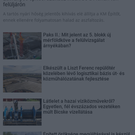
felüljárón
A tartós nyári hőség jelentős kihívás elé állítja a KM Építőt,
ennek ellenére folyamatosan halad az aszfaltozás.
Paks II.: Mit jelent az 5. blokk új
mérföldköve a felülvizsgálat
árnyékában?
Elkészült a Liszt Ferenc repülőtér
közelében lévő logisztikai bázis út- és
közműhálózatának fejlesztése
Látlelet a hazai víziközművekről?
Egyetlen, fél évszázados vezetéken
múlt Bicske vízellátása
Épített öröksége megújításával is készül