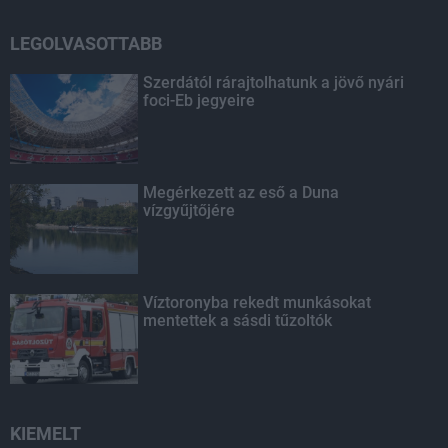
LEGOLVASOTTABB
Szerdától rárajtolhatunk a jövő nyári
foci-Eb jegyeire
Megérkezett az eső a Duna
vízgyűjtőjére
Víztoronyba rekedt munkásokat
mentettek a sásdi tűzoltók
KIEMELT