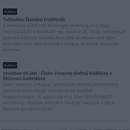
Kultúra
Teliholdas Éjszakai Erdőfürdő
A teliholdas erdőfürdő különleges lehetőség arra, hogy
megtapasztald a természet egy másik arcát. Ahogy sötétedik, a
látásunk háttérbe húzódik, és a többi érzékszervünk egyre
éberebbé válik. Felerősödnek a hangok, az illatok, a tapintás
élménye.
Kultúra
zínekben élt élet - Claire Vasarely életmű-kiállítása a
Múzeum Galériában
Claire Vasarely, a magyar származású francia alkotóművész
életműve most először mutatkozik be önállóan
Magyarországon, és ugyancsak első ízben látható együtt
valamennyi alkotása, amelyet a Vasarely házaspár a pécsi
múzeum gondjaira bízott.