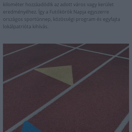
kilométer hozzáadódik az adott város vagy kerület
eredményéhez. Így a Futókörök Napja egyszerre
országos sportünnep, közösségi program és egyfajta
lokálpatrióta kihívás.