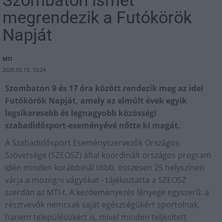
Szombaton ismét
megrendezik a Futókörök
Napját
MTI
2026.05.13. 10:24
Szombaton 9 és 17 óra között rendezik meg az idei
Futókörök Napját, amely az elmúlt évek egyik
legsikeresebb és legnagyobb közösségi
szabadidősport-eseményévé nőtte ki magát.
A Szabadidősport Eseményszervezők Országos
Szövetsége (SZEOSZ) által koordinált országos program
idén minden korábbinál több, összesen 25 helyszínen
várja a mozogni vágyókat - tájékoztatta a SZEOSZ
szerdán az MTI-t. A kezdeményezés lényege egyszerű: a
résztvevők nemcsak saját egészségükért sportolnak,
hanem településükért is, mivel minden teljesített