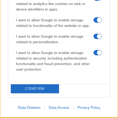
related to analytics like cookies on web or
device identifiers in apps.
I want to allow Google to enable storage
Országos hírek
related to functionality of the website or app.
Túlfogyasztás napja - július 30-ra
felhasználta az emberiség a Föld egész
I want to allow Google to enable storage
évre elegendő erőforrásait
related to personalization.
I want to allow Google to enable storage
related to security, including authentication
HÍRLEVÉL
functionality and fraud prevention, and other
user protection.
Név
CONFIRM
E-mail cím
Data Deletion
Data Access
Privacy Policy
Feliratkozom a hírlevélre és elfogadom az
adatvédelmi