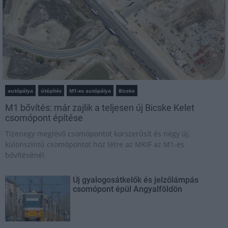
autópálya
útépítés
M1-es autópálya
Bicske
M1 bővítés: már zajlik a teljesen új Bicske Kelet
csomópont építése
Tizenegy meglévő csomópontot korszerűsít és négy új,
különszintű csomópontot hoz létre az MKIF az M1-es
bővítésénél.
Új gyalogosátkelők és jelzőlámpás
csomópont épül Angyalföldön