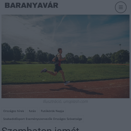
Illusztráció, unsplash.com
Országos hírek
futás
Futókörök Napja
Szabadidősport Eseményszervezők Országos Szövetsége