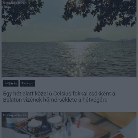
Országos hírek
időjárás
Balaton
Egy hét alatt közel 6 Celsius-fokkal csökkent a
Balaton vizének hőmérséklete a hétvégére
Országos hírek