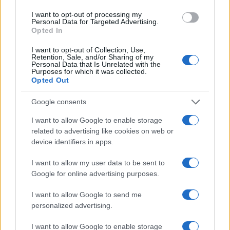
I want to opt-out of processing my
Personal Data for Targeted Advertising.
Országos hírek
Opted In
A lakosságra is fontos szerep hárul a
szúnyoginvázió elkerülésében
I want to opt-out of Collection, Use,
Retention, Sale, and/or Sharing of my
Personal Data that Is Unrelated with the
Purposes for which it was collected.
Opted Out
Országos hírek
Itt az ÉVOSZ megoldása a hőhullámok és
Google consents
az energiakrízis kezelésére
I want to allow Google to enable storage
related to advertising like cookies on web or
device identifiers in apps.
Országos hírek
I want to allow my user data to be sent to
Miért éri meg Afrikában utat építeni?
Minden, amit a GED Afrika projektről
Google for online advertising purposes.
tudni kell
I want to allow Google to send me
personalized advertising.
Kultúra
Kihívások labirintusában
I want to allow Google to enable storage