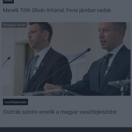
mese
Mesék Tóth Olivér Artúrral: Fene jámbor vadak
Országos hírek
vasútfejlesztés
Osztrák szintre emelik a magyar vasútfejlesztést