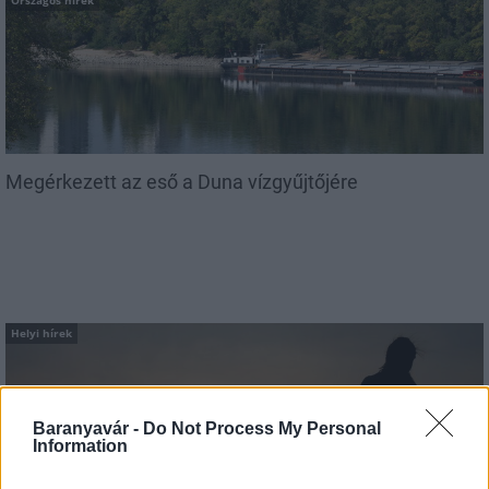
Országos hírek
Megérkezett az eső a Duna vízgyűjtőjére
Helyi hírek
Baranyavár -
Do Not Process My Personal
Information