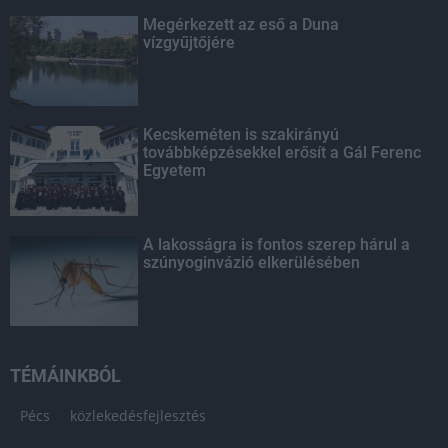
Megérkezett az eső a Duna
vízgyűjtőjére
Kecskeméten is szakirányú
továbbképzésekkel erősít a Gál Ferenc
Egyetem
A lakosságra is fontos szerep hárul a
szúnyoginvázió elkerülésében
TÉMÁINKBÓL
Pécs
közlekedésfejlesztés