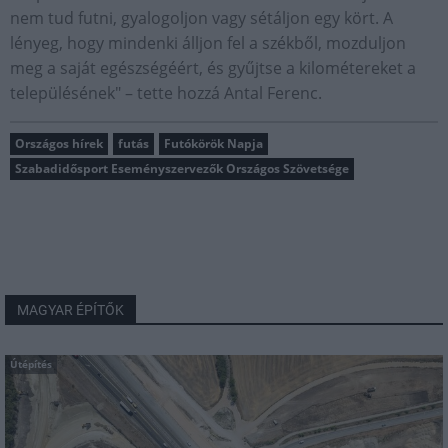
nem tud futni, gyalogoljon vagy sétáljon egy kört. A
lényeg, hogy mindenki álljon fel a székből, mozduljon
meg a saját egészségéért, és gyűjtse a kilométereket a
településének" – tette hozzá Antal Ferenc.
Országos hírek
futás
Futókörök Napja
Szabadidősport Eseményszervezők Országos Szövetsége
MAGYAR ÉPÍTŐK
Útépítés