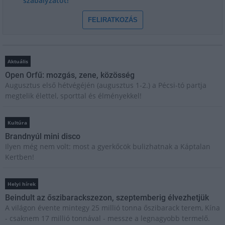
szabályzatot!
FELIRATKOZÁS
Aktuális
Open Orfű: mozgás, zene, közösség
Augusztus első hétvégéjén (augusztus 1-2.) a Pécsi-tó partja
megtelik élettel, sporttal és élményekkel!
Kultúra
Brandnyúl mini disco
Ilyen még nem volt: most a gyerkőcök bulizhatnak a Káptalan
Kertben!
Helyi hírek
Beindult az őszibarackszezon, szeptemberig élvezhetjük
A világon évente mintegy 25 millió tonna őszibarack terem, Kína
- csaknem 17 millió tonnával - messze a legnagyobb termelő.