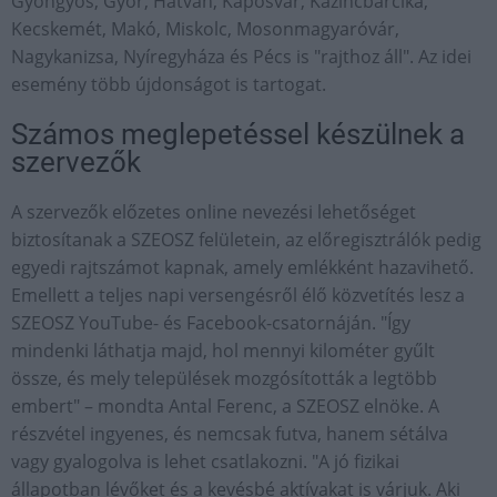
Gyöngyös, Győr, Hatvan, Kaposvár, Kazincbarcika,
Kecskemét, Makó, Miskolc, Mosonmagyaróvár,
Nagykanizsa, Nyíregyháza és Pécs is "rajthoz áll". Az idei
esemény több újdonságot is tartogat.
Számos meglepetéssel készülnek a
szervezők
A szervezők előzetes online nevezési lehetőséget
biztosítanak a SZEOSZ felületein, az előregisztrálók pedig
egyedi rajtszámot kapnak, amely emlékként hazavihető.
Emellett a teljes napi versengésről élő közvetítés lesz a
SZEOSZ YouTube- és Facebook-csatornáján. "Így
mindenki láthatja majd, hol mennyi kilométer gyűlt
össze, és mely települések mozgósították a legtöbb
embert" – mondta Antal Ferenc, a SZEOSZ elnöke. A
részvétel ingyenes, és nemcsak futva, hanem sétálva
vagy gyalogolva is lehet csatlakozni. "A jó fizikai
állapotban lévőket és a kevésbé aktívakat is várjuk. Aki