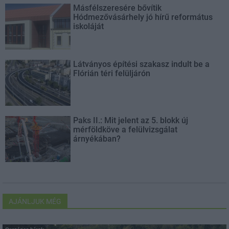
Másfélszeresére bővítik
Hódmezővásárhely jó hírű református
iskoláját
Látványos építési szakasz indult be a
Flórián téri felüljárón
Paks II.: Mit jelent az 5. blokk új
mérföldköve a felülvizsgálat
árnyékában?
AJÁNLJUK MÉG