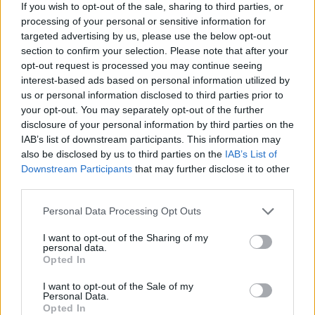
If you wish to opt-out of the sale, sharing to third parties, or
Amire többmillióan vártunk: szombattól másodfokúra
processing of your personal or sensitive information for
csökken a riasztás
targeted advertising by us, please use the below opt-out
section to confirm your selection. Please note that after your
opt-out request is processed you may continue seeing
interest-based ads based on personal information utilized by
us or personal information disclosed to third parties prior to
your opt-out. You may separately opt-out of the further
Országos hírek
disclosure of your personal information by third parties on the
IAB’s list of downstream participants. This information may
also be disclosed by us to third parties on the
IAB’s List of
Downstream Participants
that may further disclose it to other
third parties.
Please note that this website/app uses one or more Google
Personal Data Processing Opt Outs
services and may gather and store information including but
Kecskeméten is szakirányú továbbképzésekkel erősít a
not limited to your visit or usage behaviour. You may click to
I want to opt-out of the Sharing of my
Gál Ferenc Egyetem
personal data.
grant or deny consent to Google and its third-party tags to
Opted In
use your data for below specified purposes in below Google
consent section.
I want to opt-out of the Sale of my
Personal Data.
Opted In