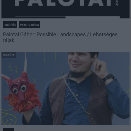
kiállítás
Pécsi Galéria
Palotai Gábor: Possible Landscapes / Lehetséges
tájak
Kultúra