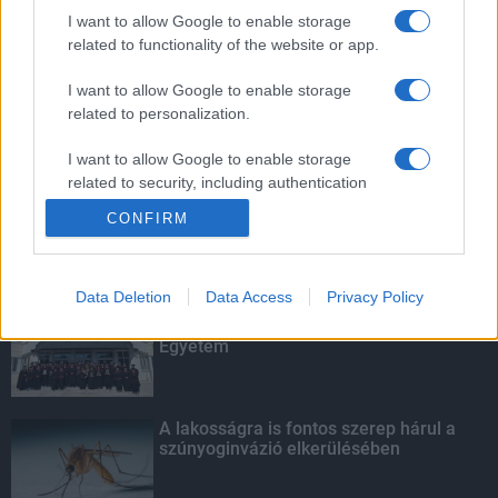
fejlesztési és innovációs támogatást
I want to allow Google to enable storage
fizettek ki az NFKI Alapból
related to functionality of the website or app.
I want to allow Google to enable storage
related to personalization.
Felsőoktatási intézményben tanuló
roma származású fiatalok jelentkezését
várja a rendőrség
I want to allow Google to enable storage
related to security, including authentication
functionality and fraud prevention, and other
CONFIRM
user protection.
KIEMELT
Data Deletion
Data Access
Privacy Policy
Kecskeméten is szakirányú
továbbképzésekkel erősít a Gál Ferenc
Egyetem
A lakosságra is fontos szerep hárul a
szúnyoginvázió elkerülésében