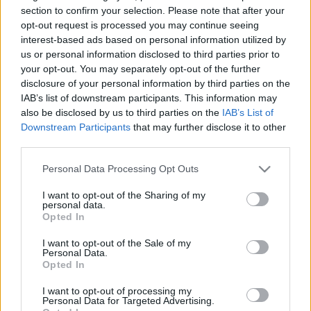
HÍRDETÉS
section to confirm your selection. Please note that after your
opt-out request is processed you may continue seeing
interest-based ads based on personal information utilized by
us or personal information disclosed to third parties prior to
LEGFRISSEBB
your opt-out. You may separately opt-out of the further
disclosure of your personal information by third parties on the
Országos hírek
IAB’s list of downstream participants. This information may
Kecskeméten is szakirányú
also be disclosed by us to third parties on the
IAB’s List of
továbbképzésekkel erősít a Gál Ferenc
Egyetem
Downstream Participants
that may further disclose it to other
third parties.
Please note that this website/app uses one or more Google
Personal Data Processing Opt Outs
Országos hírek
services and may gather and store information including but
A lakosságra is fontos szerep hárul a
not limited to your visit or usage behaviour. You may click to
I want to opt-out of the Sharing of my
szúnyoginvázió elkerülésében
personal data.
grant or deny consent to Google and its third-party tags to
Opted In
use your data for below specified purposes in below Google
consent section.
I want to opt-out of the Sale of my
Personal Data.
Országos hírek
Opted In
Itt az ÉVOSZ megoldása a hőhullámok és
az energiakrízis kezelésére
I want to opt-out of processing my
Personal Data for Targeted Advertising.