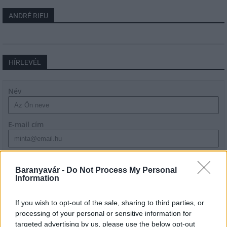
ANDRÉ RIEU
HÍRLEVÉL
Név
E-mail cím
Feliratkozom a hírlevélre és elfogadom az
adatvédelmi
szabályzatot!
Baranyavár -
Do Not Process My Personal
Information
FELIRATKOZÁS
If you wish to opt-out of the sale, sharing to third parties, or
processing of your personal or sensitive information for
targeted advertising by us, please use the below opt-out