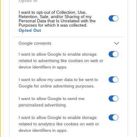
Opted In
I want to opt-out of Collection, Use,
Retention, Sale, and/or Sharing of my
HÍRDETÉS
Personal Data that Is Unrelated with the
Purposes for which it was collected.
Opted Out
HÍRDETÉS
Google consents
I want to allow Google to enable storage
related to advertising like cookies on web or
HÍRDETÉS
device identifiers in apps.
I want to allow my user data to be sent to
Google for online advertising purposes.
LEGOLVASOTTABB
I want to allow Google to send me
A közgyűlés kiáll a Dráva védelme
personalized advertising.
mellett
I want to allow Google to enable storage
related to analytics like cookies on web or
device identifiers in apps.
Tavaly 83,3 milliárd forint kutatás-