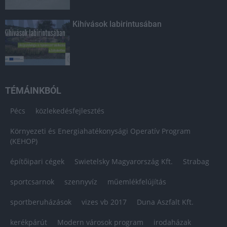
Kihívások labirintusában
TÉMÁINKBÓL
Pécs
közlekedésfejlesztés
Környezeti és Energiahatékonysági Operatív Program
(KEHOP)
építőipari cégek
Swietelsky Magyarország Kft.
Strabag
sportcsarnok
szennyvíz
műemlékfelújítás
sportberuházások
vizes vb 2017
Duna Aszfalt Kft.
kerékpárút
Modern városok program
irodaházak