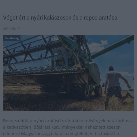
Véget ért a nyári kalászosok és a repce aratása
2019.08.15
Gazdaság
Befejeződött a nyári aratású szántóföldi növények betakarítása,
a kedvezőtlen időjárási körülményekkel nehezített szezon
ellenére Magyarország ellátása megfelelően biztosított a