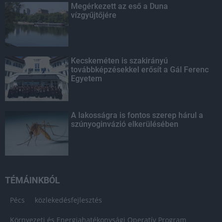
Megérkezett az eső a Duna
vízgyűjtőjére
Kecskeméten is szakirányú
továbbképzésekkel erősít a Gál Ferenc
Egyetem
A lakosságra is fontos szerep hárul a
szúnyoginvázió elkerülésében
TÉMÁINKBÓL
Pécs
közlekedésfejlesztés
Környezeti és Energiahatékonysági Operatív Program