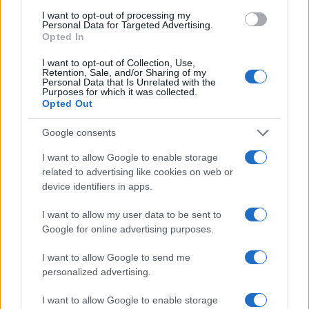
I want to opt-out of processing my
Personal Data for Targeted Advertising.
Az őszi árpa 218 ezer hektáros termőterületének 90 százalékát
Opted In
már learatták, és bár a hektáronkénti 5,5 tonnás termésátlag
I want to opt-out of Collection, Use,
kissé elmarad a tavalyitól, a termés a vetésterület növekedése
Retention, Sale, and/or Sharing of my
miatt már meghaladja a 2018-ast, eddig 1,08 millió tonna került
Personal Data that Is Unrelated with the
Purposes for which it was collected.
a raktárakba - közölte a Nemzeti Agrárgazdasági Kamara (NAK)
Opted Out
az MTI érdeklődésére.
Google consents
I want to allow Google to enable storage
1
related to advertising like cookies on web or
device identifiers in apps.
HÍRLEVÉL
I want to allow my user data to be sent to
Google for online advertising purposes.
Név
I want to allow Google to send me
personalized advertising.
E-mail cím
I want to allow Google to enable storage