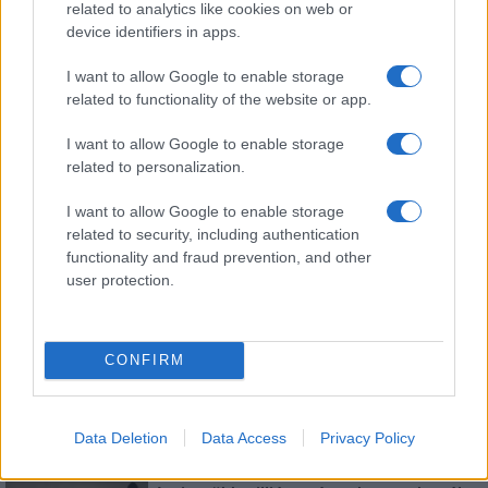
related to analytics like cookies on web or
device identifiers in apps.
Feliratkozom a hírlevélre és elfogadom az
adatvédelmi
szabályzatot!
I want to allow Google to enable storage
related to functionality of the website or app.
FELIRATKOZÁS
I want to allow Google to enable storage
related to personalization.
I want to allow Google to enable storage
HÍRDETÉS
related to security, including authentication
functionality and fraud prevention, and other
user protection.
LEGFRISSEBB
Országos hírek
Megérkezett az eső a Duna vízgyűjtőjére
CONFIRM
Data Deletion
Data Access
Privacy Policy
Helyi hírek