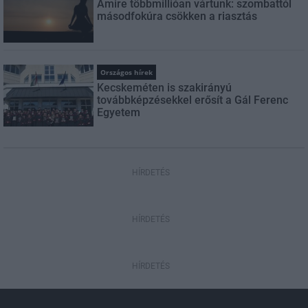
Amire többmillióan vártunk: szombattól
másodfokúra csökken a riasztás
Országos hírek
Kecskeméten is szakirányú
továbbképzésekkel erősít a Gál Ferenc
Egyetem
HÍRDETÉS
HÍRDETÉS
HÍRDETÉS