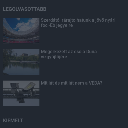
LEGOLVASOTTABB
Szerdától rárajtolhatunk a jövő nyári
foci-Eb jegyeire
Megérkezett az eső a Duna
vízgyűjtőjére
Mit lát és mit lát nem a VÉDA?
KIEMELT