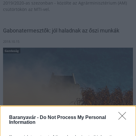
2019/2020-as szezonban - közölte az Agrárminisztérium (AM)
csütörtökön az MTI-vel.
Gabonatermesztők: jól haladnak az őszi munkák
2018.10.15
Gazdaság
Baranyavár -
Do Not Process My Personal
Information
Jó ütemben haladnak az őszi betakarítási és a vetési munkák is