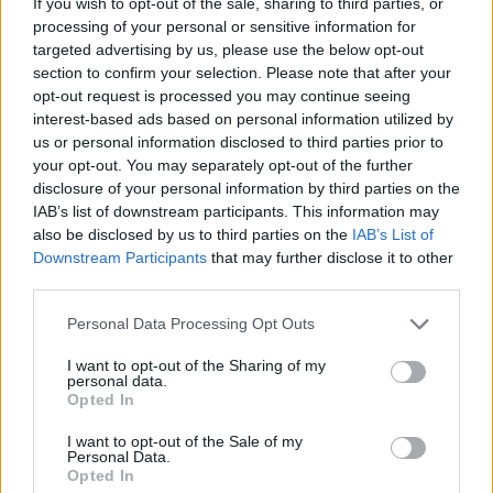
If you wish to opt-out of the sale, sharing to third parties, or
a száraz időjárásnak köszönhetően, ugyanakkor a megfelelő
processing of your personal or sensitive information for
keléshez szükség lenne a csapadékra - mondta Petőházi Tamás,
targeted advertising by us, please use the below opt-out
a Gabonatermesztők Országos Szövetségének (GOSZ) elnöke
section to confirm your selection. Please note that after your
hétfőn az MTI-nek.
opt-out request is processed you may continue seeing
interest-based ads based on personal information utilized by
us or personal information disclosed to third parties prior to
NAK: végéhez közeledik az őszi árpa betakarítása, a
your opt-out. You may separately opt-out of the further
termés több lesz a tavalyinál
disclosure of your personal information by third parties on the
IAB’s list of downstream participants. This information may
2019.07.11
also be disclosed by us to third parties on the
IAB’s List of
Gazdaság
Downstream Participants
that may further disclose it to other
third parties.
Please note that this website/app uses one or more Google
Personal Data Processing Opt Outs
services and may gather and store information including but
not limited to your visit or usage behaviour. You may click to
I want to opt-out of the Sharing of my
personal data.
grant or deny consent to Google and its third-party tags to
Opted In
use your data for below specified purposes in below Google
consent section.
I want to opt-out of the Sale of my
Personal Data.
Opted In