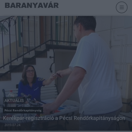
AKTUÁLIS
Pécsi Rendőrkapitányság
Kerékpár-regisztráció a Pécsi Rendőrkapitányságon
2019.07.24