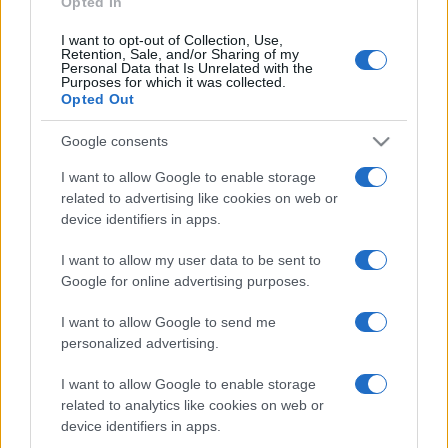
Opted In
I want to opt-out of Collection, Use,
Retention, Sale, and/or Sharing of my
HÍRDETÉS
Personal Data that Is Unrelated with the
Purposes for which it was collected.
Opted Out
HÍRDETÉS
Google consents
I want to allow Google to enable storage
related to advertising like cookies on web or
HÍRDETÉS
device identifiers in apps.
I want to allow my user data to be sent to
Google for online advertising purposes.
LEGOLVASOTTABB
I want to allow Google to send me
Szerdától rárajtolhatunk a jövő nyári
personalized advertising.
foci-Eb jegyeire
I want to allow Google to enable storage
related to analytics like cookies on web or
device identifiers in apps.
Víztoronyba rekedt munkásokat