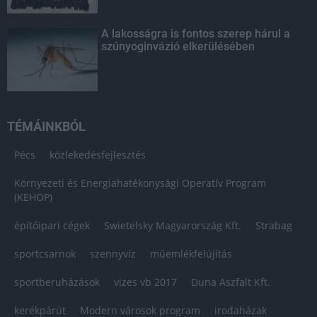
A lakosságra is fontos szerep hárul a
szúnyoginvázió elkerülésében
TÉMÁINKBÓL
Pécs
közlekedésfejlesztés
Környezeti és Energiahatékonysági Operatív Program
(KEHOP)
építőipari cégek
Swietelsky Magyarország Kft.
Strabag
sportcsarnok
szennyvíz
műemlékfelújítás
sportberuházások
vizes vb 2017
Duna Aszfalt Kft.
kerékpárút
Modern városok program
irodaházak