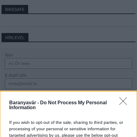
BIKESAFE
HÍRLEVÉL
Név
E-mail cím
Feliratkozom a hírlevélre és elfogadom az
adatvédelmi
szabályzatot!
Baranyavár -
Do Not Process My Personal
Information
FELIRATKOZÁS
If you wish to opt-out of the sale, sharing to third parties, or
processing of your personal or sensitive information for
targeted advertising by us, please use the below opt-out