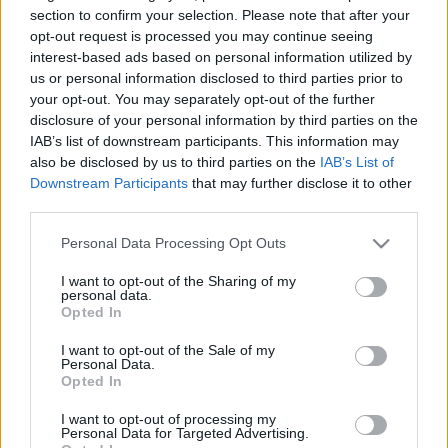
HÍRDETÉS
section to confirm your selection. Please note that after your
opt-out request is processed you may continue seeing
interest-based ads based on personal information utilized by
us or personal information disclosed to third parties prior to
LEGFRISSEBB
your opt-out. You may separately opt-out of the further
disclosure of your personal information by third parties on the
Országos hírek
IAB’s list of downstream participants. This information may
Megérkezett az eső a Duna vízgyűjtőjére
also be disclosed by us to third parties on the
IAB’s List of
Downstream Participants
that may further disclose it to other
third parties.
Please note that this website/app uses one or more Google
Personal Data Processing Opt Outs
Helyi hírek
services and may gather and store information including but
Amire többmillióan vártunk: szombattól
not limited to your visit or usage behaviour. You may click to
I want to opt-out of the Sharing of my
másodfokúra csökken a riasztás
personal data.
grant or deny consent to Google and its third-party tags to
Opted In
use your data for below specified purposes in below Google
consent section.
I want to opt-out of the Sale of my
Personal Data.
Országos hírek
Opted In
Kecskeméten is szakirányú
továbbképzésekkel erősít a Gál Ferenc
I want to opt-out of processing my
Egyetem
Personal Data for Targeted Advertising.