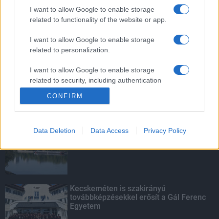
mentettek a sásdi tűzoltók
I want to allow Google to enable storage
related to functionality of the website or app.
I want to allow Google to enable storage
related to personalization.
Mit lát és mit lát nem a VÉDA?
I want to allow Google to enable storage
related to security, including authentication
functionality and fraud prevention, and other
CONFIRM
user protection.
KIEMELT
Data Deletion
Data Access
Privacy Policy
Megérkezett az eső a Duna
vízgyűjtőjére
Kecskeméten is szakirányú
továbbképzésekkel erősít a Gál Ferenc
Egyetem