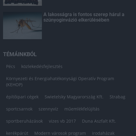
A lakosságra is fontos szerep hárul a
szúnyoginvázió elkerülésében
TÉMÁINKBÓL
Pécs
közlekedésfejlesztés
Környezeti és Energiahatékonysági Operatív Program
(KEHOP)
építőipari cégek
Swietelsky Magyarország Kft.
Strabag
sportcsarnok
szennyvíz
műemlékfelújítás
sportberuházások
vizes vb 2017
Duna Aszfalt Kft.
kerékpárút
Modern városok program
irodaházak