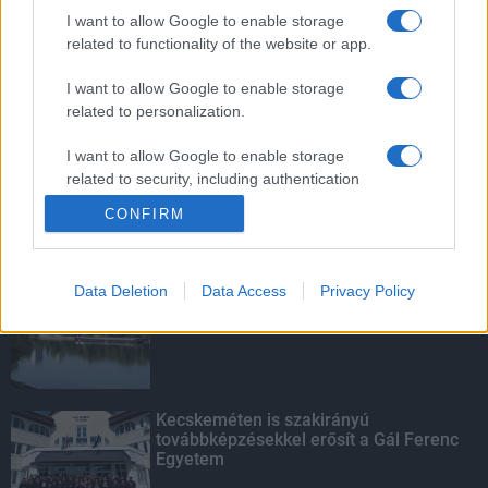
mentettek a sásdi tűzoltók
I want to allow Google to enable storage
related to functionality of the website or app.
I want to allow Google to enable storage
related to personalization.
Mit lát és mit lát nem a VÉDA?
I want to allow Google to enable storage
related to security, including authentication
functionality and fraud prevention, and other
CONFIRM
user protection.
KIEMELT
Data Deletion
Data Access
Privacy Policy
Megérkezett az eső a Duna
vízgyűjtőjére
Kecskeméten is szakirányú
továbbképzésekkel erősít a Gál Ferenc
Egyetem