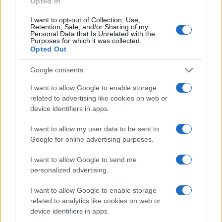
Opted In
I want to opt-out of Collection, Use,
Retention, Sale, and/or Sharing of my
HÍRDETÉS
Personal Data that Is Unrelated with the
Purposes for which it was collected.
Opted Out
HÍRDETÉS
Google consents
I want to allow Google to enable storage
related to advertising like cookies on web or
HÍRDETÉS
device identifiers in apps.
I want to allow my user data to be sent to
Google for online advertising purposes.
LEGOLVASOTTABB
I want to allow Google to send me
Szerdától rárajtolhatunk a jövő nyári
personalized advertising.
foci-Eb jegyeire
I want to allow Google to enable storage
related to analytics like cookies on web or
device identifiers in apps.
Víztoronyba rekedt munkásokat