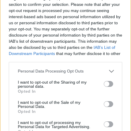
HÍRDETÉS
section to confirm your selection. Please note that after your
opt-out request is processed you may continue seeing
interest-based ads based on personal information utilized by
us or personal information disclosed to third parties prior to
LEGFRISSEBB
your opt-out. You may separately opt-out of the further
disclosure of your personal information by third parties on the
Országos hírek
IAB’s list of downstream participants. This information may
Megérkezett az eső a Duna vízgyűjtőjére
also be disclosed by us to third parties on the
IAB’s List of
Downstream Participants
that may further disclose it to other
third parties.
Please note that this website/app uses one or more Google
Personal Data Processing Opt Outs
Helyi hírek
services and may gather and store information including but
Amire többmillióan vártunk: szombattól
not limited to your visit or usage behaviour. You may click to
I want to opt-out of the Sharing of my
másodfokúra csökken a riasztás
personal data.
grant or deny consent to Google and its third-party tags to
Opted In
use your data for below specified purposes in below Google
consent section.
I want to opt-out of the Sale of my
Personal Data.
Országos hírek
Opted In
Kecskeméten is szakirányú
továbbképzésekkel erősít a Gál Ferenc
I want to opt-out of processing my
Egyetem
Personal Data for Targeted Advertising.