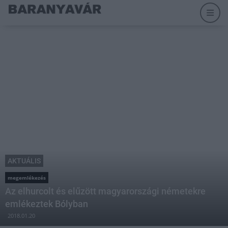
AKTUÁLIS
megemlékezés
Az elhurcolt és elűzött magyarországi németekre
emlékeztek Bólyban
2018.01.20