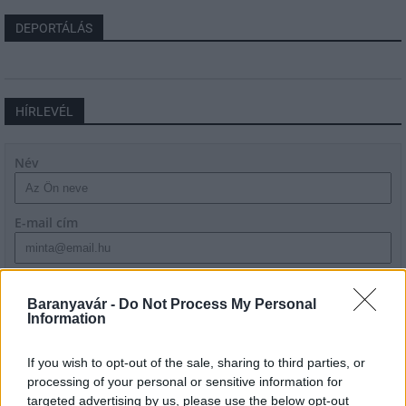
DEPORTÁLÁS
HÍRLEVÉL
Név
E-mail cím
Feliratkozom a hírlevélre és elfogadom az
adatvédelmi
szabályzatot!
Baranyavár -
Do Not Process My Personal
Information
FELIRATKOZÁS
If you wish to opt-out of the sale, sharing to third parties, or
processing of your personal or sensitive information for
targeted advertising by us, please use the below opt-out