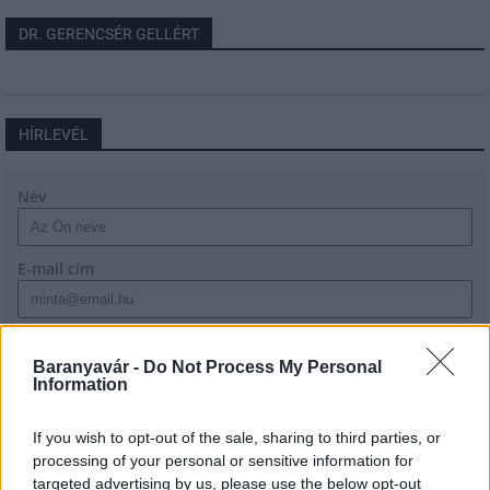
DR. GERENCSÉR GELLÉRT
HÍRLEVÉL
Név
E-mail cím
Feliratkozom a hírlevélre és elfogadom az
adatvédelmi
szabályzatot!
Baranyavár -
Do Not Process My Personal
Information
FELIRATKOZÁS
If you wish to opt-out of the sale, sharing to third parties, or
processing of your personal or sensitive information for
targeted advertising by us, please use the below opt-out