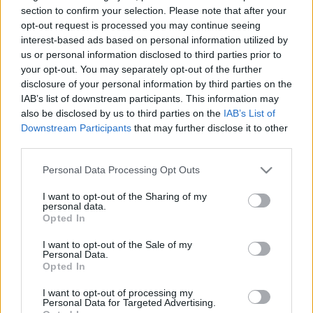
HÍRDETÉS
section to confirm your selection. Please note that after your
opt-out request is processed you may continue seeing
interest-based ads based on personal information utilized by
us or personal information disclosed to third parties prior to
LEGFRISSEBB
your opt-out. You may separately opt-out of the further
disclosure of your personal information by third parties on the
Helyi hírek
IAB’s list of downstream participants. This information may
Amire többmillióan vártunk: szombattól
also be disclosed by us to third parties on the
IAB’s List of
másodfokúra csökken a riasztás
Downstream Participants
that may further disclose it to other
third parties.
Please note that this website/app uses one or more Google
Personal Data Processing Opt Outs
Országos hírek
services and may gather and store information including but
Kecskeméten is szakirányú
not limited to your visit or usage behaviour. You may click to
I want to opt-out of the Sharing of my
továbbképzésekkel erősít a Gál Ferenc
personal data.
grant or deny consent to Google and its third-party tags to
Egyetem
Opted In
use your data for below specified purposes in below Google
consent section.
I want to opt-out of the Sale of my
Personal Data.
Országos hírek
Opted In
A lakosságra is fontos szerep hárul a
szúnyoginvázió elkerülésében
I want to opt-out of processing my
Personal Data for Targeted Advertising.