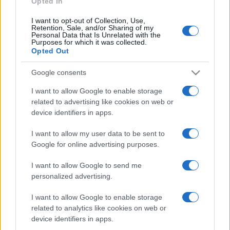
Opted In
I want to opt-out of Collection, Use,
Retention, Sale, and/or Sharing of my
HÍRDETÉS
Personal Data that Is Unrelated with the
Purposes for which it was collected.
Opted Out
HÍRDETÉS
Google consents
I want to allow Google to enable storage
related to advertising like cookies on web or
HÍRDETÉS
device identifiers in apps.
I want to allow my user data to be sent to
Google for online advertising purposes.
LEGOLVASOTTABB
I want to allow Google to send me
Kecskeméten is szakirányú
personalized advertising.
továbbképzésekkel erősít a Gál Ferenc
Egyetem
I want to allow Google to enable storage
related to analytics like cookies on web or
device identifiers in apps.
A közgyűlés kiáll a Dráva védelme