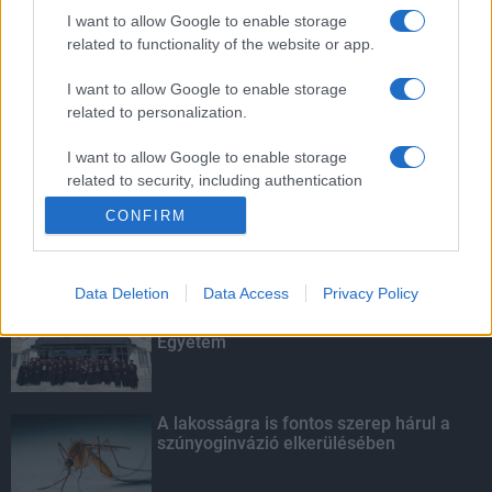
mellett
I want to allow Google to enable storage
related to functionality of the website or app.
I want to allow Google to enable storage
related to personalization.
Amire többmillióan vártunk: szombattól
másodfokúra csökken a riasztás
I want to allow Google to enable storage
related to security, including authentication
functionality and fraud prevention, and other
CONFIRM
user protection.
KIEMELT
Data Deletion
Data Access
Privacy Policy
Kecskeméten is szakirányú
továbbképzésekkel erősít a Gál Ferenc
Egyetem
A lakosságra is fontos szerep hárul a
szúnyoginvázió elkerülésében