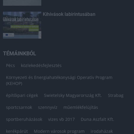
Kihívások labirintusában
TÉMÁINKBÓL
Pécs
közlekedésfejlesztés
Környezeti és Energiahatékonysági Operatív Program
(KEHOP)
építőipari cégek
Swietelsky Magyarország Kft.
Strabag
sportcsarnok
szennyvíz
műemlékfelújítás
sportberuházások
vizes vb 2017
Duna Aszfalt Kft.
kerékpárút
Modern városok program
irodaházak