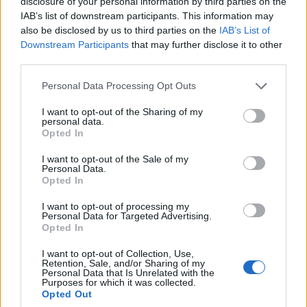
disclosure of your personal information by third parties on the
IAB’s list of downstream participants. This information may
also be disclosed by us to third parties on the
IAB’s List of
Downstream Participants
that may further disclose it to other
third parties.
Please note that this website/app uses one or more Google
Personal Data Processing Opt Outs
Várhatóan szombatra virradóra is lesznek zivatarok. A Dunántúl
services and may gather and store information including but
nyugati tájain nagyobb mennyiségű tartós csapadékra is esély
not limited to your visit or usage behaviour. You may click to
I want to opt-out of the Sharing of my
personal data.
van.
grant or deny consent to Google and its third-party tags to
Opted In
use your data for below specified purposes in below Google
consent section.
I want to opt-out of the Sale of my
Personal Data.
Köd előrejelzésére szolgáló rendszer kidolgozásában
Opted In
segít a Pécsi Tudományegyetem
I want to opt-out of processing my
2018.12.15
Personal Data for Targeted Advertising.
Opted In
Aktuális
I want to opt-out of Collection, Use,
Retention, Sale, and/or Sharing of my
Personal Data that Is Unrelated with the
Purposes for which it was collected.
Opted Out