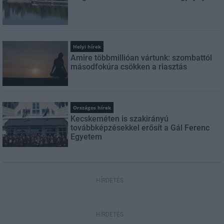
Helyi hírek
Amire többmillióan vártunk: szombattól
másodfokúra csökken a riasztás
Országos hírek
Kecskeméten is szakirányú
továbbképzésekkel erősít a Gál Ferenc
Egyetem
HÍRDETÉS
HÍRDETÉS