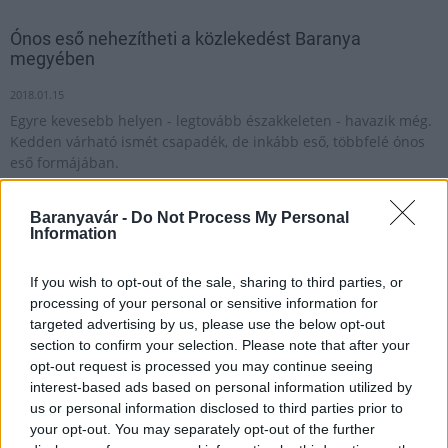
Ónos eső nehezítheti a közlekedést Baranya
megyében
2018.01.15
Egyre kevesebb helyen - legtovább északkeleten - havazik még.
Kedden várható ismét csapadék, de inkább eső, többfelé ónos
eső formájában.
Baranyavár -
Do Not Process My Personal
Zivatarra, intenzív esőzésre figyelmeztet a
Information
meteorológiai szolgálat
If you wish to opt-out of the sale, sharing to third parties, or
2021.07.16
processing of your personal or sensitive information for
Aktuális
targeted advertising by us, please use the below opt-out
section to confirm your selection. Please note that after your
opt-out request is processed you may continue seeing
interest-based ads based on personal information utilized by
us or personal information disclosed to third parties prior to
your opt-out. You may separately opt-out of the further