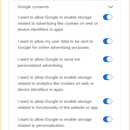
Google consents
I want to allow Google to enable storage
related to advertising like cookies on web or
device identifiers in apps.
I want to allow my user data to be sent to
A biztonságosabb közlekedéshez is hozzájárulhat az a ködöt
Google for online advertising purposes.
előrejelző, a korábbinál pontosabb adatokat szolgáltató
rendszer, amelyen a veszprémi Pannon Egyetem kutatói
I want to allow Google to send me
dolgoznak az Országos Meteorológiai Szolgálattal és a Pécsi
personalized advertising.
Tudományegyetemmel közösen - tájékoztatta az intézmény
I want to allow Google to enable storage
rektora az MTI-t.
related to analytics like cookies on web or
device identifiers in apps.
1
I want to allow Google to enable storage
related to functionality of the website or app.
I want to allow Google to enable storage
HÍRLEVÉL
related to personalization.