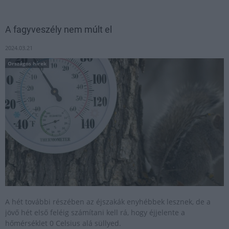
A fagyveszély nem múlt el
2024.03.21
Országos hírek
A hét további részében az éjszakák enyhébbek lesznek, de a
jövő hét első feléig számítani kell rá, hogy éjjelente a
hőmérséklet 0 Celsius alá süllyed.