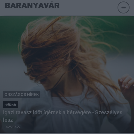
ORSZÁGOS HÍREK
időjárás
Igazi tavasz időt ígérnek a hétvégére - Szeszélyes
lesz
2025.03.27