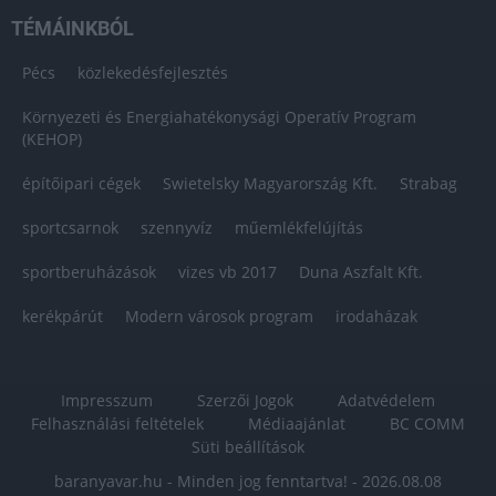
TÉMÁINKBÓL
Pécs
közlekedésfejlesztés
Környezeti és Energiahatékonysági Operatív Program
(KEHOP)
építőipari cégek
Swietelsky Magyarország Kft.
Strabag
sportcsarnok
szennyvíz
műemlékfelújítás
sportberuházások
vizes vb 2017
Duna Aszfalt Kft.
kerékpárút
Modern városok program
irodaházak
Impresszum
Szerzői Jogok
Adatvédelem
Felhasználási feltételek
Médiaajánlat
BC COMM
Süti beállítások
baranyavar.hu - Minden jog fenntartva! - 2026.08.08