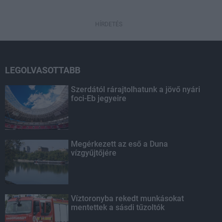
HÍRDETÉS
LEGOLVASOTTABB
Szerdától rárajtolhatunk a jövő nyári
foci-Eb jegyeire
Megérkezett az eső a Duna
vízgyűjtőjére
Víztoronyba rekedt munkásokat
mentettek a sásdi tűzoltók