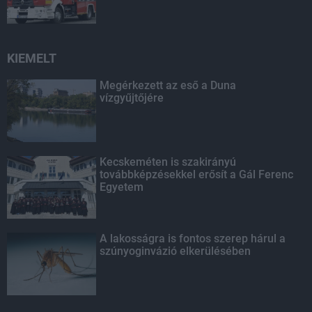
KIEMELT
Megérkezett az eső a Duna
vízgyűjtőjére
Kecskeméten is szakirányú
továbbképzésekkel erősít a Gál Ferenc
Egyetem
A lakosságra is fontos szerep hárul a
szúnyoginvázió elkerülésében