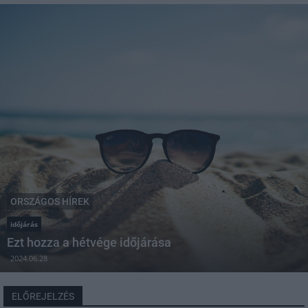
ORSZÁGOS HÍREK
időjárás
Ezt hozza a hétvége időjárása
2024.06.28
ELŐREJELZÉS