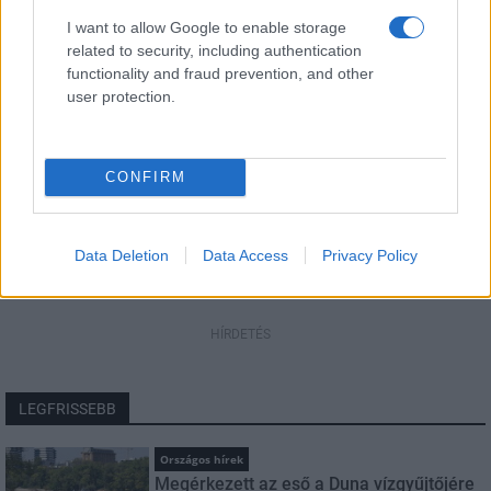
I want to allow Google to enable storage
Név
related to security, including authentication
functionality and fraud prevention, and other
user protection.
E-mail cím
Feliratkozom a hírlevélre és elfogadom az
adatvédelmi
CONFIRM
szabályzatot!
FELIRATKOZÁS
Data Deletion
Data Access
Privacy Policy
HÍRDETÉS
LEGFRISSEBB
Országos hírek
Megérkezett az eső a Duna vízgyűjtőjére