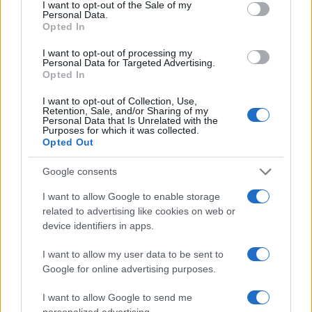
consent section.
I want to opt-out of the Sale of my
A Magyarországon jelen lévő öt legjelentősebb sörgyártó
Personal Data.
(Borsodi Sörgyár Kft., Carlsberg Hungary Kft., Dreher Sörgyárak
Opted In
Zrt., Heineken Hungária Zrt., és Pécsi Sörfőzde Zrt.) együttes
értékesítése 2021-ben 6,370 millió hektoliter volt.
I want to opt-out of processing my
Personal Data for Targeted Advertising.
Opted In
Hét új autóbusz áll forgalomba a Dél-Dunántúli
I want to opt-out of Collection, Use,
Retention, Sale, and/or Sharing of my
Baranya megyében
Personal Data that Is Unrelated with the
Purposes for which it was collected.
2018.03.07
Opted Out
Húsz új autóbuszt állít forgalomba a napokban a Dél-dunántúli
Közlekedési Központ Zrt. a térségben - közölte a társaság
Google consents
szerdán az MTI-vel.
I want to allow Google to enable storage
related to advertising like cookies on web or
device identifiers in apps.
1
I want to allow my user data to be sent to
Google for online advertising purposes.
HÍRLEVÉL
I want to allow Google to send me
personalized advertising.