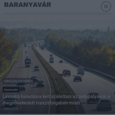
ORSZÁGOS HÍREK
közlekedés
Lassabb haladásra kell számítani az autópályákon a
megnövekedett tranzitforgalom miatt
2022.12.19