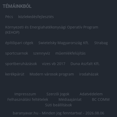
TÉMÁINKBÓL
Pécs
közlekedésfejlesztés
Környezeti és Energiahatékonysági Operatív Program
(KEHOP)
építőipari cégek
Swietelsky Magyarország Kft.
Strabag
sportcsarnok
szennyvíz
műemlékfelújítás
sportberuházások
vizes vb 2017
Duna Aszfalt Kft.
kerékpárút
Modern városok program
irodaházak
Impresszum
Szerzői Jogok
Adatvédelem
Felhasználási feltételek
Médiaajánlat
BC COMM
Süti beállítások
baranyavar.hu - Minden jog fenntartva! - 2026.08.06