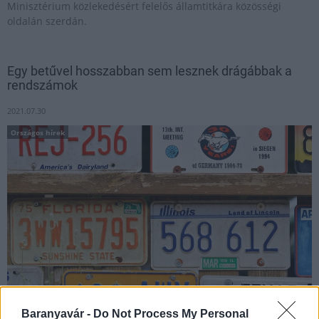
Minisztérium közlekedésért felelős államtitkára közösségi
oldalán szerdán.
Egy betűvel hosszabban sem lesznek drágábbak a
rendszámok
2021.07.30
Országos hírek
Baranyavár -
Do Not Process My Personal