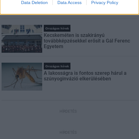
Data Deletion
Data Access
Privacy Policy
másodfokúra csökken a riasztás
Országos hírek
Kecskeméten is szakirányú
továbbképzésekkel erősít a Gál Ferenc
Egyetem
Országos hírek
A lakosságra is fontos szerep hárul a
szúnyoginvázió elkerülésében
HÍRDETÉS
HÍRDETÉS