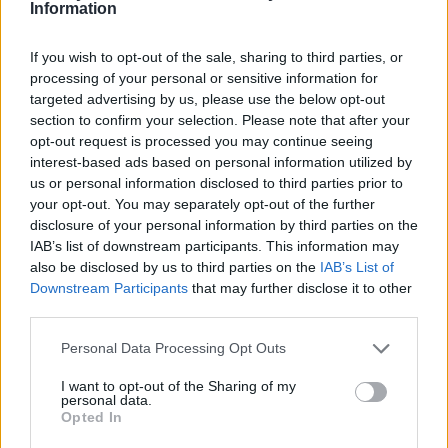
A már forgalomban lévő hatósági jelzéseket nem kell új
Information
táblákra cserélni, azok a továbbiakban is használhatók.
If you wish to opt-out of the sale, sharing to third parties, or
processing of your personal or sensitive information for
Sörszövetség: nőtt tavaly a magyarországi gyártók
targeted advertising by us, please use the below opt-out
forgalma
section to confirm your selection. Please note that after your
opt-out request is processed you may continue seeing
2022.01.27
interest-based ads based on personal information utilized by
us or personal information disclosed to third parties prior to
Aktuális
your opt-out. You may separately opt-out of the further
disclosure of your personal information by third parties on the
IAB’s list of downstream participants. This information may
also be disclosed by us to third parties on the
IAB’s List of
Downstream Participants
that may further disclose it to other
third parties.
Please note that this website/app uses one or more Google
Personal Data Processing Opt Outs
services and may gather and store information including but
not limited to your visit or usage behaviour. You may click to
I want to opt-out of the Sharing of my
personal data.
grant or deny consent to Google and its third-party tags to
Opted In
use your data for below specified purposes in below Google