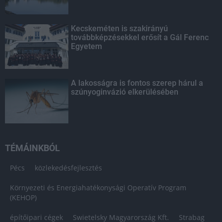
Kecskeméten is szakirányú
továbbképzésekkel erősít a Gál Ferenc
Egyetem
A lakosságra is fontos szerep hárul a
szúnyoginvázió elkerülésében
TÉMÁINKBÓL
Pécs
közlekedésfejlesztés
Környezeti és Energiahatékonysági Operatív Program
(KEHOP)
építőipari cégek
Swietelsky Magyarország Kft.
Strabag