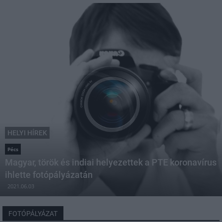
HELYI HÍREK
Pécs
Magyar, török és indiai helyezettek a PTE koronavírus
ihlette fotópályázatán
2021.06.03
FOTÓPÁLYÁZAT