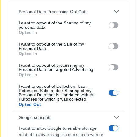
A "PosiTivE - "Neked mi jót adott a megváltozott élethelyzet?"
Please note that this website/app uses one or more Google
Personal Data Processing Opt Outs
elnevezésű fotópályázatot két kategóriában, hazai középiskolás
services and may gather and store information including but
és magyar, illetve külföldi társegyetemek polgárainak hirdetik
not limited to your visit or usage behaviour. You may click to
I want to opt-out of the Sharing of my
personal data.
meg.
grant or deny consent to Google and its third-party tags to
Opted In
use your data for below specified purposes in below Google
consent section.
I want to opt-out of the Sale of my
Personal Data.
Virtuális kiállítás mutatja be Magyarország értékeit
Opted In
2020.05.18
I want to opt-out of processing my
Personal Data for Targeted Advertising.
Kultúra
Opted In
I want to opt-out of Collection, Use,
Retention, Sale, and/or Sharing of my
Personal Data that Is Unrelated with the
Purposes for which it was collected.
Opted Out
Google consents
I want to allow Google to enable storage
related to advertising like cookies on web or