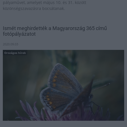
pályaművet, amelyet május 10. és 31. között
közönségszavazásra bocsátanak.
Ismét meghirdették a Magyarország 365 című
fotópályázatot
2020.09.03
Országos hírek