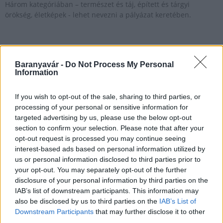
Három kategóriában – természet és táj, épített és tárgyi
örökség, életképek - lehet nevezni a pályázat keretében.
A járvány pozitív élményeit bemutató fotók
készítőinek hirdet pályázatot a Pécsi
Baranyavár -
Do Not Process My Personal
Tudományegyetem
Information
2021.03.15
If you wish to opt-out of the sale, sharing to third parties, or
Helyi hírek
processing of your personal or sensitive information for
targeted advertising by us, please use the below opt-out
section to confirm your selection. Please note that after your
opt-out request is processed you may continue seeing
interest-based ads based on personal information utilized by
us or personal information disclosed to third parties prior to
your opt-out. You may separately opt-out of the further
disclosure of your personal information by third parties on the
IAB’s list of downstream participants. This information may
also be disclosed by us to third parties on the
IAB’s List of
Downstream Participants
that may further disclose it to other
third parties.