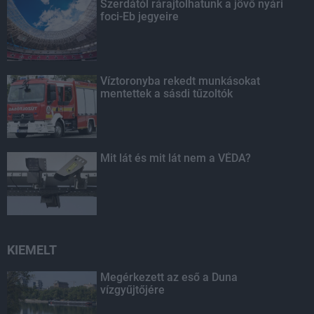
Szerdától rárajtolhatunk a jövő nyári
foci-Eb jegyeire
Víztoronyba rekedt munkásokat
mentettek a sásdi tűzoltók
Mit lát és mit lát nem a VÉDA?
KIEMELT
Megérkezett az eső a Duna
vízgyűjtőjére