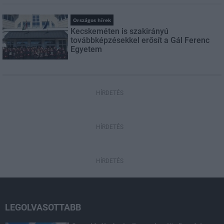
Országos hírek
Kecskeméten is szakirányú
továbbképzésekkel erősít a Gál Ferenc
Egyetem
HÍRDETÉS
HÍRDETÉS
HÍRDETÉS
LEGOLVASOTTABB