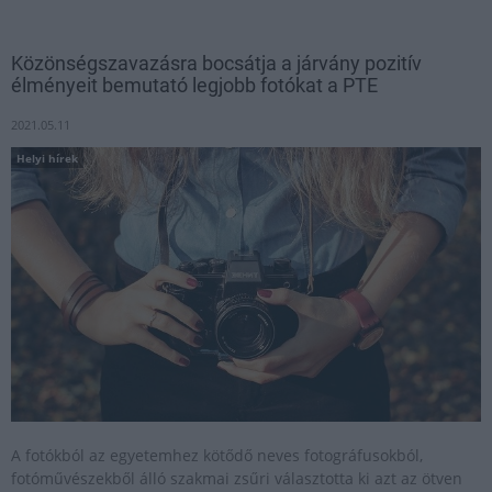
Közönségszavazásra bocsátja a járvány pozitív
élményeit bemutató legjobb fotókat a PTE
2021.05.11
Helyi hírek
A fotókból az egyetemhez kötődő neves fotográfusokból,
fotóművészekből álló szakmai zsűri választotta ki azt az ötven