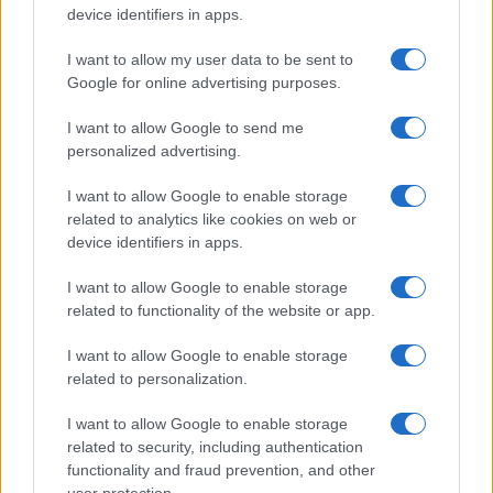
device identifiers in apps.
A kormány internetes kiállításon mutatja be a Magyarország
I want to allow my user data to be sent to
365 fotópályázat legjobb képeit - mondta a Miniszterelnöki
Google for online advertising purposes.
Kabinetiroda parlamenti államtitkára az MTI-nek hétfőn reggel.
I want to allow Google to send me
personalized advertising.
1
I want to allow Google to enable storage
related to analytics like cookies on web or
device identifiers in apps.
HÍRLEVÉL
I want to allow Google to enable storage
related to functionality of the website or app.
Név
I want to allow Google to enable storage
related to personalization.
E-mail cím
I want to allow Google to enable storage
related to security, including authentication
functionality and fraud prevention, and other
Feliratkozom a hírlevélre és elfogadom az
adatvédelmi