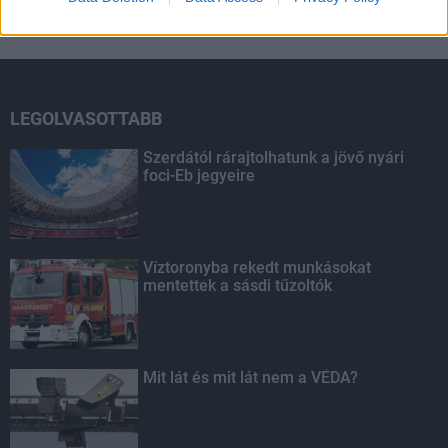
HÍRDETÉS
LEGOLVASOTTABB
Szerdától rárajtolhatunk a jövő nyári
foci-Eb jegyeire
Víztoronyba rekedt munkásokat
mentettek a sásdi tűzoltók
Mit lát és mit lát nem a VÉDA?