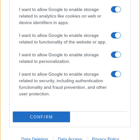
I want to allow Google to enable storage
related to analytics like cookies on web or
Helyi hírek
device identifiers in apps.
Amire többmillióan vártunk: szombattól
másodfokúra csökken a riasztás
I want to allow Google to enable storage
related to functionality of the website or app.
I want to allow Google to enable storage
Országos hírek
related to personalization.
Kecskeméten is szakirányú
továbbképzésekkel erősít a Gál Ferenc
I want to allow Google to enable storage
Egyetem
related to security, including authentication
functionality and fraud prevention, and other
user protection.
HÍRDETÉS
CONFIRM
HÍRDETÉS
Data Deletion
Data Access
Privacy Policy