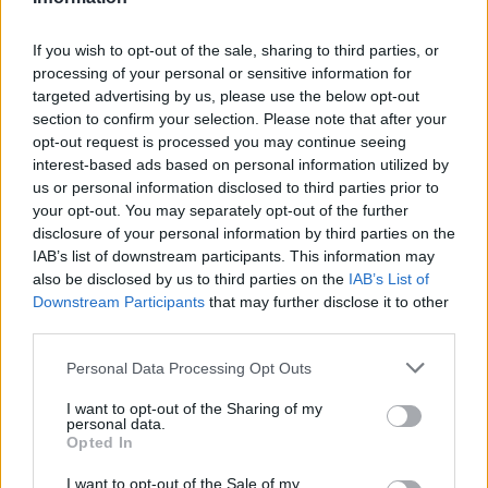
If you wish to opt-out of the sale, sharing to third parties, or
Január elsejétől megszűnt a műszaki biztonsági
processing of your personal or sensitive information for
felülvizsgálat a gázszolgáltatásnál
targeted advertising by us, please use the below opt-out
section to confirm your selection. Please note that after your
2018.01.19
opt-out request is processed you may continue seeing
A kormány 2018 január elsejétől megszüntette a
interest-based ads based on personal information utilized by
földgázszolgáltatás területén a műszaki biztonsági
us or personal information disclosed to third parties prior to
felülvizsgálatot a könnyű közmű programban, helyette az
your opt-out. You may separately opt-out of the further
elosztó társaság a tényleges veszélyt jelentő gázszivárgást fogja
disclosure of your personal information by third parties on the
ingyen vizsgálni - mondta Bartal Tamás, a Miniszterelnökség
IAB’s list of downstream participants. This information may
helyettes államtitkára.
also be disclosed by us to third parties on the
IAB’s List of
Downstream Participants
that may further disclose it to other
third parties.
1
Please note that this website/app uses one or more Google
Personal Data Processing Opt Outs
services and may gather and store information including but
not limited to your visit or usage behaviour. You may click to
I want to opt-out of the Sharing of my
personal data.
HÍRLEVÉL
grant or deny consent to Google and its third-party tags to
Opted In
use your data for below specified purposes in below Google
consent section.
I want to opt-out of the Sale of my