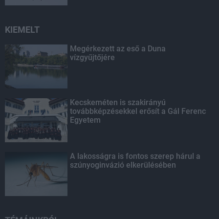
KIEMELT
Megérkezett az eső a Duna
vízgyűjtőjére
Kecskeméten is szakirányú
továbbképzésekkel erősít a Gál Ferenc
Egyetem
A lakosságra is fontos szerep hárul a
szúnyoginvázió elkerülésében