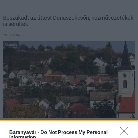
Beszakadt az úttest Dunaszekcsőn, közművezetékek
is sérültek
2018.08.04
Aktuális
Beszakadt a fél útpálya Dunaszekcsőn, a Csokonai utcában
Baranyavár -
Do Not Process My Personal
szerda este.
Information