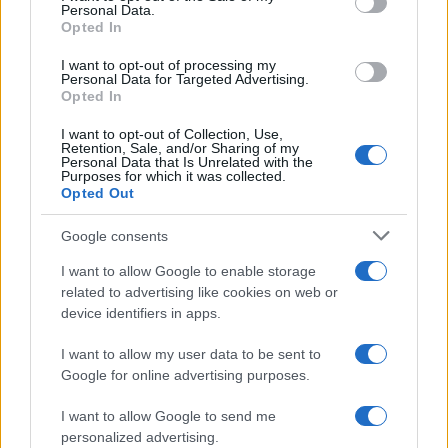
Név
Personal Data.
Opted In
I want to opt-out of processing my
E-mail cím
Personal Data for Targeted Advertising.
Opted In
Feliratkozom a hírlevélre és elfogadom az
I want to opt-out of Collection, Use,
adatvédelmi
Retention, Sale, and/or Sharing of my
szabályzatot!
Personal Data that Is Unrelated with the
Purposes for which it was collected.
Opted Out
FELIRATKOZÁS
Google consents
I want to allow Google to enable storage
HÍRDETÉS
related to advertising like cookies on web or
device identifiers in apps.
LEGFRISSEBB
I want to allow my user data to be sent to
Google for online advertising purposes.
Országos hírek
I want to allow Google to send me
Megérkezett az eső a Duna vízgyűjtőjére
personalized advertising.