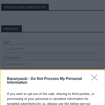
GYUGYI LÁSZLÓ MŰGYŰJTŐ
HÍRLEVÉL
Név
E-mail cím
Feliratkozom a hírlevélre és elfogadom az
adatvédelmi
szabályzatot!
Baranyavár -
Do Not Process My Personal
Information
FELIRATKOZÁS
If you wish to opt-out of the sale, sharing to third parties, or
processing of your personal or sensitive information for
targeted advertising by us, please use the below opt-out