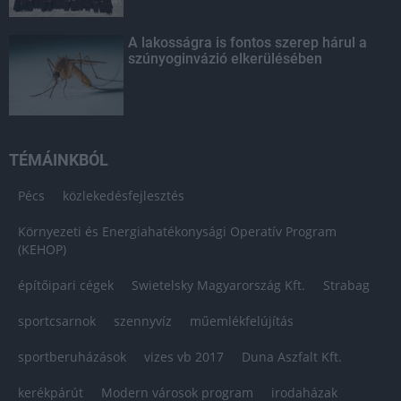
A lakosságra is fontos szerep hárul a
szúnyoginvázió elkerülésében
TÉMÁINKBÓL
Pécs
közlekedésfejlesztés
Környezeti és Energiahatékonysági Operatív Program
(KEHOP)
építőipari cégek
Swietelsky Magyarország Kft.
Strabag
sportcsarnok
szennyvíz
műemlékfelújítás
sportberuházások
vizes vb 2017
Duna Aszfalt Kft.
kerékpárút
Modern városok program
irodaházak