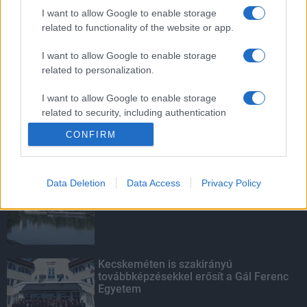
mentettek a sásdi tűzoltók
I want to allow Google to enable storage
related to functionality of the website or app.
I want to allow Google to enable storage
related to personalization.
Mit lát és mit lát nem a VÉDA?
I want to allow Google to enable storage
related to security, including authentication
functionality and fraud prevention, and other
CONFIRM
user protection.
KIEMELT
Data Deletion
Data Access
Privacy Policy
Megérkezett az eső a Duna
vízgyűjtőjére
Kecskeméten is szakirányú
továbbképzésekkel erősít a Gál Ferenc
Egyetem