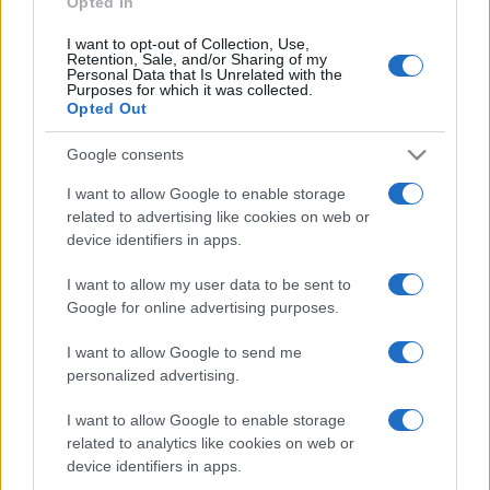
Opted In
I want to opt-out of Collection, Use,
Retention, Sale, and/or Sharing of my
HÍRDETÉS
Personal Data that Is Unrelated with the
Purposes for which it was collected.
Opted Out
HÍRDETÉS
Google consents
I want to allow Google to enable storage
related to advertising like cookies on web or
HÍRDETÉS
device identifiers in apps.
I want to allow my user data to be sent to
Google for online advertising purposes.
LEGOLVASOTTABB
I want to allow Google to send me
Szerdától rárajtolhatunk a jövő nyári
personalized advertising.
foci-Eb jegyeire
I want to allow Google to enable storage
related to analytics like cookies on web or
device identifiers in apps.
Víztoronyba rekedt munkásokat