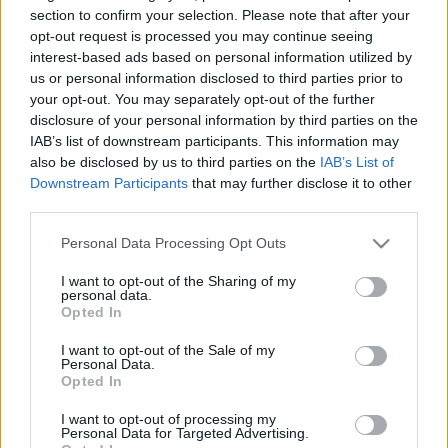
HÍRDETÉS
section to confirm your selection. Please note that after your
opt-out request is processed you may continue seeing
interest-based ads based on personal information utilized by
us or personal information disclosed to third parties prior to
LEGFRISSEBB
your opt-out. You may separately opt-out of the further
disclosure of your personal information by third parties on the
Országos hírek
IAB’s list of downstream participants. This information may
Megérkezett az eső a Duna vízgyűjtőjére
also be disclosed by us to third parties on the
IAB’s List of
Downstream Participants
that may further disclose it to other
third parties.
Please note that this website/app uses one or more Google
Personal Data Processing Opt Outs
Helyi hírek
services and may gather and store information including but
Amire többmillióan vártunk: szombattól
not limited to your visit or usage behaviour. You may click to
I want to opt-out of the Sharing of my
másodfokúra csökken a riasztás
personal data.
grant or deny consent to Google and its third-party tags to
Opted In
use your data for below specified purposes in below Google
consent section.
I want to opt-out of the Sale of my
Personal Data.
Országos hírek
Opted In
Kecskeméten is szakirányú
továbbképzésekkel erősít a Gál Ferenc
I want to opt-out of processing my
Egyetem
Personal Data for Targeted Advertising.