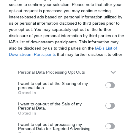
HÍRDETÉS
section to confirm your selection. Please note that after your
opt-out request is processed you may continue seeing
interest-based ads based on personal information utilized by
us or personal information disclosed to third parties prior to
LEGFRISSEBB
your opt-out. You may separately opt-out of the further
disclosure of your personal information by third parties on the
Országos hírek
IAB’s list of downstream participants. This information may
Megérkezett az eső a Duna vízgyűjtőjére
also be disclosed by us to third parties on the
IAB’s List of
Downstream Participants
that may further disclose it to other
third parties.
Please note that this website/app uses one or more Google
Personal Data Processing Opt Outs
Helyi hírek
services and may gather and store information including but
Amire többmillióan vártunk: szombattól
not limited to your visit or usage behaviour. You may click to
I want to opt-out of the Sharing of my
másodfokúra csökken a riasztás
personal data.
grant or deny consent to Google and its third-party tags to
Opted In
use your data for below specified purposes in below Google
consent section.
I want to opt-out of the Sale of my
Personal Data.
Országos hírek
Opted In
Kecskeméten is szakirányú
továbbképzésekkel erősít a Gál Ferenc
I want to opt-out of processing my
Egyetem
Personal Data for Targeted Advertising.