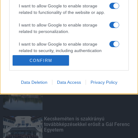
mentettek a sásdi tűzoltók
I want to allow Google to enable storage
related to functionality of the website or app.
I want to allow Google to enable storage
related to personalization.
Mit lát és mit lát nem a VÉDA?
I want to allow Google to enable storage
related to security, including authentication
functionality and fraud prevention, and other
CONFIRM
user protection.
KIEMELT
Data Deletion
Data Access
Privacy Policy
Megérkezett az eső a Duna
vízgyűjtőjére
Kecskeméten is szakirányú
továbbképzésekkel erősít a Gál Ferenc
Egyetem