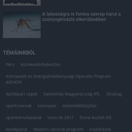
A lakosságra is fontos szerep hárul a
szúnyoginvázió elkerülésében
TÉMÁINKBÓL
Pécs
közlekedésfejlesztés
Környezeti és Energiahatékonysági Operatív Program
(KEHOP)
építőipari cégek
Swietelsky Magyarország Kft.
Strabag
sportcsarnok
szennyvíz
műemlékfelújítás
sportberuházások
vizes vb 2017
Duna Aszfalt Kft.
kerékpárút
Modern városok program
irodaházak