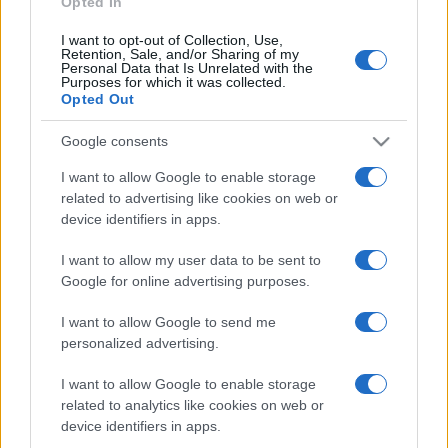
Opted In
I want to opt-out of Collection, Use,
Retention, Sale, and/or Sharing of my
HÍRDETÉS
Personal Data that Is Unrelated with the
Purposes for which it was collected.
Opted Out
HÍRDETÉS
Google consents
I want to allow Google to enable storage
related to advertising like cookies on web or
HÍRDETÉS
device identifiers in apps.
I want to allow my user data to be sent to
Google for online advertising purposes.
LEGOLVASOTTABB
I want to allow Google to send me
Szerdától rárajtolhatunk a jövő nyári
personalized advertising.
foci-Eb jegyeire
I want to allow Google to enable storage
related to analytics like cookies on web or
device identifiers in apps.
Víztoronyba rekedt munkásokat