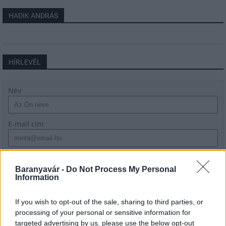
HADIK ANDRÁS
HÍRLEVÉL
Név
E-mail cím
Feliratkozom a hírlevélre és elfogadom az
adatvédelmi
szabályzatot!
Baranyavár -
Do Not Process My Personal
Information
FELIRATKOZÁS
If you wish to opt-out of the sale, sharing to third parties, or
processing of your personal or sensitive information for
targeted advertising by us, please use the below opt-out