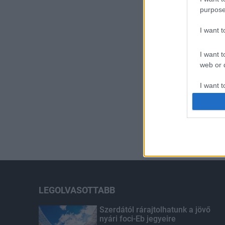
purpose
I want 
I want t
web or d
I want t
or app.
I want t
I want t
authenti
LEGOLVASOTTABB
Szerdától rárajtolhatunk a jövő
nyári foci-Eb jegyeire