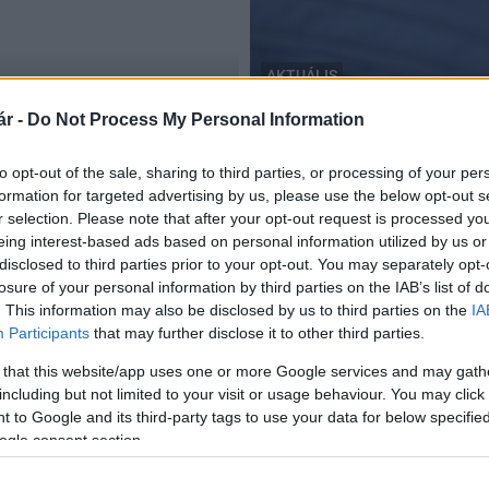
AKTUÁLIS
rendőrség
r -
Do Not Process My Personal Information
Hazatértek a külszolgálatb
2018.02.09
to opt-out of the sale, sharing to third parties, or processing of your per
formation for targeted advertising by us, please use the below opt-out s
r selection. Please note that after your opt-out request is processed y
eing interest-based ads based on personal information utilized by us or
disclosed to third parties prior to your opt-out. You may separately opt-
losure of your personal information by third parties on the IAB’s list of
a
. This information may also be disclosed by us to third parties on the
IA
Participants
that may further disclose it to other third parties.
 that this website/app uses one or more Google services and may gath
including but not limited to your visit or usage behaviour. You may click 
 to Google and its third-party tags to use your data for below specifi
ogle consent section.