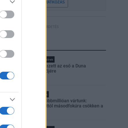
FELIRATKOZÁS
HÍRDETÉS
LEGFRISSEBB
Országos hírek
Megérkezett az eső a Duna
vízgyűjtőjére
Helyi hírek
Amire többmillióan vártunk:
szombattól másodfokúra csökken a
riasztás