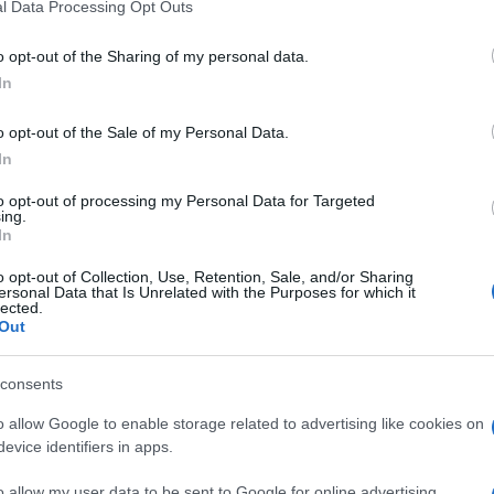
l Data Processing Opt Outs
o opt-out of the Sharing of my personal data.
In
o opt-out of the Sale of my Personal Data.
In
to opt-out of processing my Personal Data for Targeted
ing.
In
o opt-out of Collection, Use, Retention, Sale, and/or Sharing
ersonal Data that Is Unrelated with the Purposes for which it
lected.
Out
consents
o allow Google to enable storage related to advertising like cookies on
evice identifiers in apps.
o allow my user data to be sent to Google for online advertising