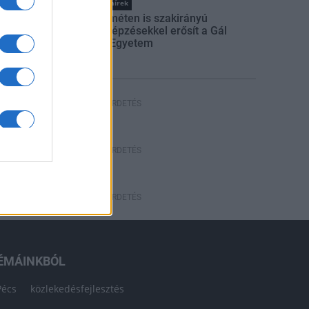
Országos hírek
Kecskeméten is szakirányú
továbbképzésekkel erősít a Gál
Ferenc Egyetem
HÍRDETÉS
HÍRDETÉS
HÍRDETÉS
ÉMÁINKBÓL
Pécs
közlekedésfejlesztés