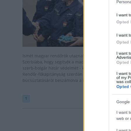
Persona
I want t
Opted 
I want t
Opted 
I want 
Ismét magyar rendőrök utaznak Macedóniába és
Advertis
Szerbiába, hogy segítsék a macedón-görög, illetve a
Opted 
szerb-bolgár határ védelmét - közölte az Országos
I want t
Rendőr-főkapitányság szerdán a kontingens
of my P
búcsúztatásáról beszámolva a honlapján.
was col
Opted 
1
Google 
I want t
web or d
I want t