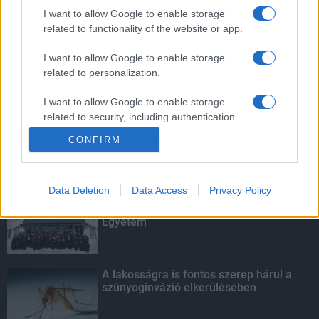
mellett
I want to allow Google to enable storage
related to functionality of the website or app.
I want to allow Google to enable storage
related to personalization.
Amire többmillióan vártunk: szombattól
másodfokúra csökken a riasztás
I want to allow Google to enable storage
related to security, including authentication
functionality and fraud prevention, and other
CONFIRM
user protection.
KIEMELT
Data Deletion
Data Access
Privacy Policy
Kecskeméten is szakirányú
továbbképzésekkel erősít a Gál Ferenc
Egyetem
A lakosságra is fontos szerep hárul a
szúnyoginvázió elkerülésében