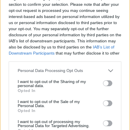
HÍRDETÉS
section to confirm your selection. Please note that after your
opt-out request is processed you may continue seeing
interest-based ads based on personal information utilized by
us or personal information disclosed to third parties prior to
LEGFRISSEBB
your opt-out. You may separately opt-out of the further
disclosure of your personal information by third parties on the
Helyi hírek
IAB’s list of downstream participants. This information may
Amire többmillióan vártunk: szombattól
also be disclosed by us to third parties on the
IAB’s List of
másodfokúra csökken a riasztás
Downstream Participants
that may further disclose it to other
third parties.
Please note that this website/app uses one or more Google
Personal Data Processing Opt Outs
Országos hírek
services and may gather and store information including but
Kecskeméten is szakirányú
not limited to your visit or usage behaviour. You may click to
I want to opt-out of the Sharing of my
továbbképzésekkel erősít a Gál Ferenc
personal data.
grant or deny consent to Google and its third-party tags to
Egyetem
Opted In
use your data for below specified purposes in below Google
consent section.
I want to opt-out of the Sale of my
Personal Data.
Országos hírek
Opted In
A lakosságra is fontos szerep hárul a
szúnyoginvázió elkerülésében
I want to opt-out of processing my
Personal Data for Targeted Advertising.