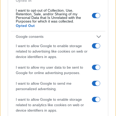
Opted In
I want to opt-out of Collection, Use,
Retention, Sale, and/or Sharing of my
HÍRDETÉS
Personal Data that Is Unrelated with the
Purposes for which it was collected.
Opted Out
HÍRDETÉS
Google consents
I want to allow Google to enable storage
related to advertising like cookies on web or
HÍRDETÉS
device identifiers in apps.
I want to allow my user data to be sent to
Google for online advertising purposes.
LEGOLVASOTTABB
I want to allow Google to send me
Kecskeméten is szakirányú
personalized advertising.
továbbképzésekkel erősít a Gál Ferenc
Egyetem
I want to allow Google to enable storage
related to analytics like cookies on web or
device identifiers in apps.
A közgyűlés kiáll a Dráva védelme