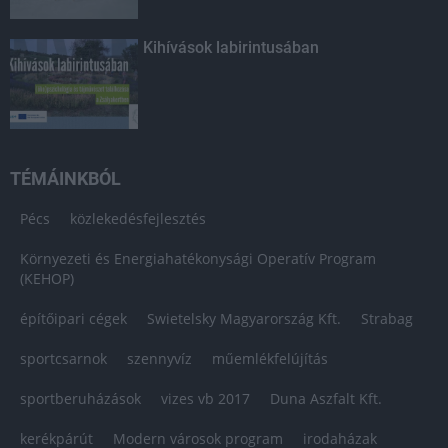
Kihívások labirintusában
TÉMÁINKBÓL
Pécs
közlekedésfejlesztés
Környezeti és Energiahatékonysági Operatív Program
(KEHOP)
építőipari cégek
Swietelsky Magyarország Kft.
Strabag
sportcsarnok
szennyvíz
műemlékfelújítás
sportberuházások
vizes vb 2017
Duna Aszfalt Kft.
kerékpárút
Modern városok program
irodaházak