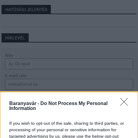
HATÓSÁGI JELENTÉS
HÍRLEVÉL
Név
E-mail cím
Feliratkozom a hírlevélre és elfogadom az
adatvédelmi
szabályzatot!
Baranyavár -
Do Not Process My Personal
Information
FELIRATKOZÁS
If you wish to opt-out of the sale, sharing to third parties, or
processing of your personal or sensitive information for
targeted advertising by us, please use the below opt-out