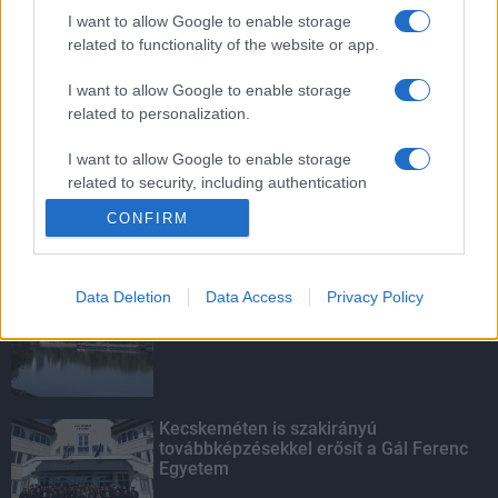
mentettek a sásdi tűzoltók
I want to allow Google to enable storage
related to functionality of the website or app.
I want to allow Google to enable storage
related to personalization.
Mit lát és mit lát nem a VÉDA?
I want to allow Google to enable storage
related to security, including authentication
functionality and fraud prevention, and other
CONFIRM
user protection.
KIEMELT
Data Deletion
Data Access
Privacy Policy
Megérkezett az eső a Duna
vízgyűjtőjére
Kecskeméten is szakirányú
továbbképzésekkel erősít a Gál Ferenc
Egyetem