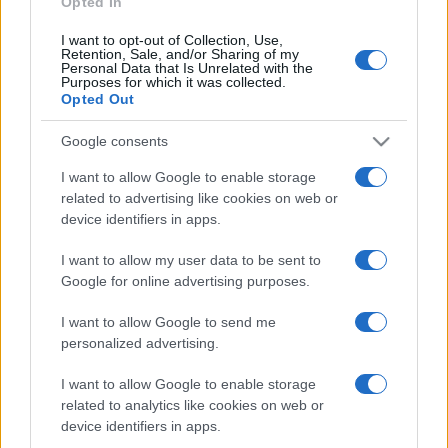
Opted In
I want to opt-out of Collection, Use,
Retention, Sale, and/or Sharing of my
HÍRDETÉS
Personal Data that Is Unrelated with the
Purposes for which it was collected.
Opted Out
HÍRDETÉS
Google consents
I want to allow Google to enable storage
related to advertising like cookies on web or
HÍRDETÉS
device identifiers in apps.
I want to allow my user data to be sent to
Google for online advertising purposes.
LEGOLVASOTTABB
I want to allow Google to send me
Szerdától rárajtolhatunk a jövő nyári
personalized advertising.
foci-Eb jegyeire
I want to allow Google to enable storage
related to analytics like cookies on web or
device identifiers in apps.
Víztoronyba rekedt munkásokat