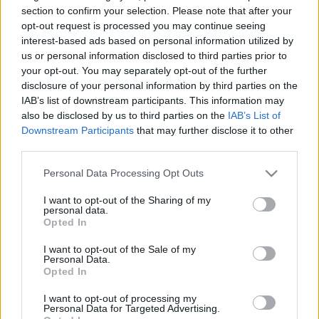
HÍRDETÉS
section to confirm your selection. Please note that after your
opt-out request is processed you may continue seeing
interest-based ads based on personal information utilized by
us or personal information disclosed to third parties prior to
LEGFRISSEBB
your opt-out. You may separately opt-out of the further
disclosure of your personal information by third parties on the
Országos hírek
IAB’s list of downstream participants. This information may
Megérkezett az eső a Duna vízgyűjtőjére
also be disclosed by us to third parties on the
IAB’s List of
Downstream Participants
that may further disclose it to other
third parties.
Please note that this website/app uses one or more Google
Personal Data Processing Opt Outs
Helyi hírek
services and may gather and store information including but
Amire többmillióan vártunk: szombattól
not limited to your visit or usage behaviour. You may click to
I want to opt-out of the Sharing of my
másodfokúra csökken a riasztás
personal data.
grant or deny consent to Google and its third-party tags to
Opted In
use your data for below specified purposes in below Google
consent section.
I want to opt-out of the Sale of my
Personal Data.
Országos hírek
Opted In
Kecskeméten is szakirányú
továbbképzésekkel erősít a Gál Ferenc
I want to opt-out of processing my
Egyetem
Personal Data for Targeted Advertising.