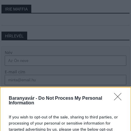
IRIE MAFFIA
HÍRLEVÉL
Név
E-mail cím
Feliratkozom a hírlevélre és elfogadom az
adatvédelmi
szabályzatot!
Baranyavár -
Do Not Process My Personal
Information
FELIRATKOZÁS
If you wish to opt-out of the sale, sharing to third parties, or
processing of your personal or sensitive information for
targeted advertising by us, please use the below opt-out