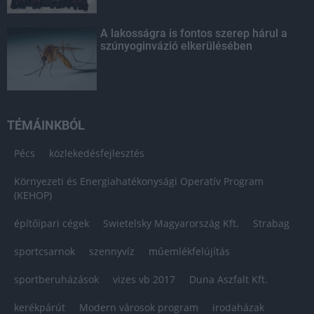
A lakosságra is fontos szerep hárul a
szúnyoginvázió elkerülésében
TÉMÁINKBÓL
Pécs
közlekedésfejlesztés
Környezeti és Energiahatékonysági Operatív Program
(KEHOP)
építőipari cégek
Swietelsky Magyarország Kft.
Strabag
sportcsarnok
szennyvíz
műemlékfelújítás
sportberuházások
vizes vb 2017
Duna Aszfalt Kft.
kerékpárút
Modern városok program
irodaházak