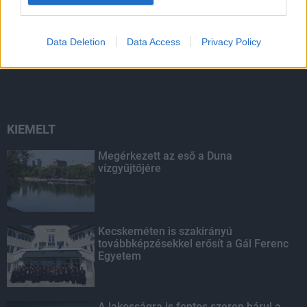
A közgyűlés kiáll a Dráva védelme
Data Deletion
Data Access
Privacy Policy
mellett
KIEMELT
Megérkezett az eső a Duna
vízgyűjtőjére
Kecskeméten is szakirányú
továbbképzésekkel erősít a Gál Ferenc
Egyetem
A lakosságra is fontos szerep hárul a