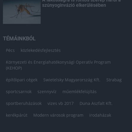
szúnyoginvázió elkerülésében
TÉMÁINKBÓL
Pécs
közlekedésfejlesztés
Környezeti és Energiahatékonysági Operatív Program
(KEHOP)
építőipari cégek
Swietelsky Magyarország Kft.
Strabag
sportcsarnok
szennyvíz
műemlékfelújítás
sportberuházások
vizes vb 2017
Duna Aszfalt Kft.
kerékpárút
Modern városok program
irodaházak