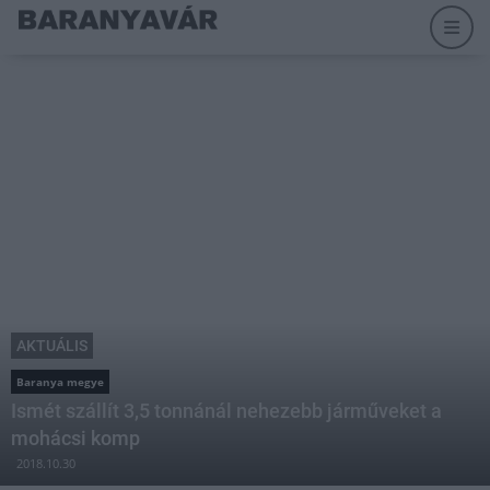
AKTUÁLIS
Baranya megye
Ismét szállít 3,5 tonnánál nehezebb járműveket a
mohácsi komp
2018.10.30