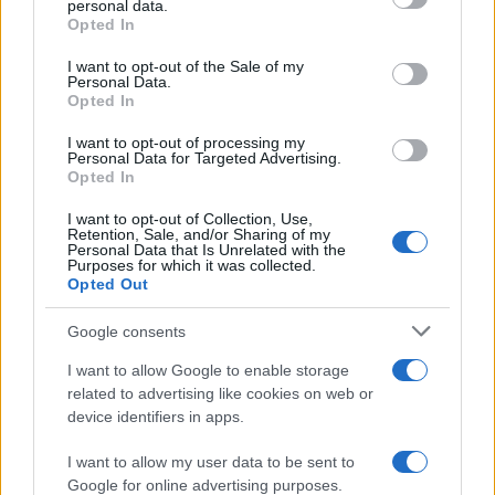
personal data.
grant or deny consent to Google and its third-party tags to
Opted In
LEGFRISSEBB
use your data for below specified purposes in below Google
consent section.
I want to opt-out of the Sale of my
Personal Data.
Országos hírek
Opted In
Megérkezett az eső a Duna vízgyűjtőjére
I want to opt-out of processing my
Personal Data for Targeted Advertising.
Opted In
I want to opt-out of Collection, Use,
Helyi hírek
Retention, Sale, and/or Sharing of my
Amire többmillióan vártunk: szombattól
Personal Data that Is Unrelated with the
másodfokúra csökken a riasztás
Purposes for which it was collected.
Opted Out
Google consents
Országos hírek
I want to allow Google to enable storage
Kecskeméten is szakirányú
related to advertising like cookies on web or
továbbképzésekkel erősít a Gál Ferenc
device identifiers in apps.
Egyetem
I want to allow my user data to be sent to
Google for online advertising purposes.