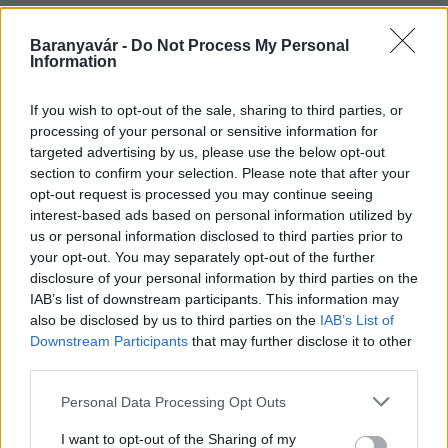
Baranyavár -
Do Not Process My Personal
Information
HÍRLEVÉL
If you wish to opt-out of the sale, sharing to third parties, or
Név
processing of your personal or sensitive information for
targeted advertising by us, please use the below opt-out
section to confirm your selection. Please note that after your
opt-out request is processed you may continue seeing
E-mail cím
interest-based ads based on personal information utilized by
us or personal information disclosed to third parties prior to
your opt-out. You may separately opt-out of the further
Feliratkozom a hírlevélre és elfogadom az
adatvédelmi
disclosure of your personal information by third parties on the
szabályzatot!
IAB’s list of downstream participants. This information may
also be disclosed by us to third parties on the
IAB’s List of
FELIRATKOZÁS
Downstream Participants
that may further disclose it to other
third parties.
Please note that this website/app uses one or more Google
Personal Data Processing Opt Outs
HÍRDETÉS
services and may gather and store information including but
not limited to your visit or usage behaviour. You may click to
I want to opt-out of the Sharing of my