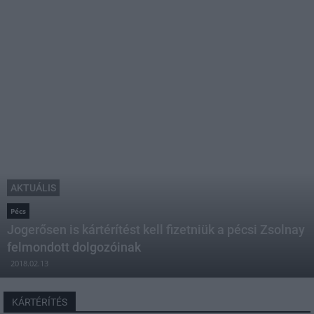
AKTUÁLIS
Pécs
Jogerősen is kártérítést kell fizetniük a pécsi Zsolnay
felmondott dolgozóinak
2018.02.13
KÁRTÉRÍTÉS