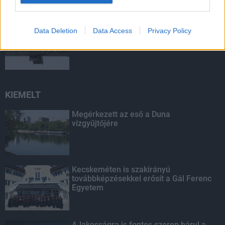
Mit lát és mit lát nem a VÉDA?
Data Deletion
Data Access
Privacy Policy
KIEMELT
Megérkezett az eső a Duna
vízgyűjtőjére
Kecskeméten is szakirányú
továbbképzésekkel erősít a Gál Ferenc
Egyetem
A lakosságra is fontos szerep hárul a