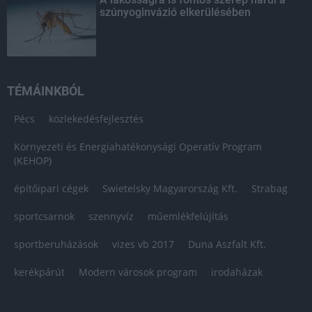
szúnyoginvázió elkerülésében
TÉMÁINKBÓL
Pécs
közlekedésfejlesztés
Környezeti és Energiahatékonysági Operatív Program
(KEHOP)
építőipari cégek
Swietelsky Magyarország Kft.
Strabag
sportcsarnok
szennyvíz
műemlékfelújítás
sportberuházások
vizes vb 2017
Duna Aszfalt Kft.
kerékpárút
Modern városok program
irodaházak