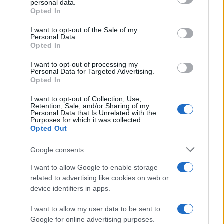
personal data.
grant or deny consent to Google and its third-party tags to
Opted In
LEGFRISSEBB
use your data for below specified purposes in below Google
consent section.
I want to opt-out of the Sale of my
Personal Data.
Országos hírek
Opted In
Megérkezett az eső a Duna vízgyűjtőjére
I want to opt-out of processing my
Personal Data for Targeted Advertising.
Opted In
I want to opt-out of Collection, Use,
Helyi hírek
Retention, Sale, and/or Sharing of my
Amire többmillióan vártunk: szombattól
Personal Data that Is Unrelated with the
másodfokúra csökken a riasztás
Purposes for which it was collected.
Opted Out
Google consents
Országos hírek
I want to allow Google to enable storage
Kecskeméten is szakirányú
related to advertising like cookies on web or
továbbképzésekkel erősít a Gál Ferenc
device identifiers in apps.
Egyetem
I want to allow my user data to be sent to
Google for online advertising purposes.