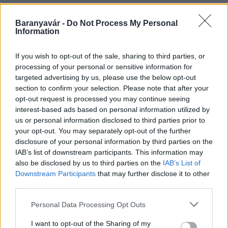
Baranyavár -
Do Not Process My Personal
Information
HÍRLEVÉL
If you wish to opt-out of the sale, sharing to third parties, or
Név
processing of your personal or sensitive information for
targeted advertising by us, please use the below opt-out
section to confirm your selection. Please note that after your
opt-out request is processed you may continue seeing
E-mail cím
interest-based ads based on personal information utilized by
us or personal information disclosed to third parties prior to
your opt-out. You may separately opt-out of the further
Feliratkozom a hírlevélre és elfogadom az
adatvédelmi
disclosure of your personal information by third parties on the
szabályzatot!
IAB’s list of downstream participants. This information may
also be disclosed by us to third parties on the
IAB’s List of
FELIRATKOZÁS
Downstream Participants
that may further disclose it to other
third parties.
Please note that this website/app uses one or more Google
Personal Data Processing Opt Outs
HÍRDETÉS
services and may gather and store information including but
not limited to your visit or usage behaviour. You may click to
I want to opt-out of the Sharing of my