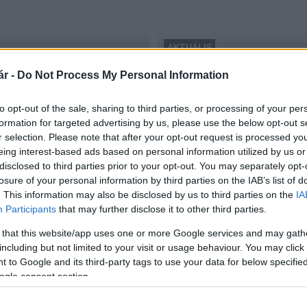
AKTUÁLIS
Szentlőrinc-Ormánság Takarékszövetke
r -
Do Not Process My Personal Information
Stratégiai szövetséggel e
2017.09.26
to opt-out of the sale, sharing to third parties, or processing of your per
formation for targeted advertising by us, please use the below opt-out s
r selection. Please note that after your opt-out request is processed y
eing interest-based ads based on personal information utilized by us or
disclosed to third parties prior to your opt-out. You may separately opt-
losure of your personal information by third parties on the IAB’s list of
. This information may also be disclosed by us to third parties on the
IA
Participants
that may further disclose it to other third parties.
 that this website/app uses one or more Google services and may gath
including but not limited to your visit or usage behaviour. You may click 
 to Google and its third-party tags to use your data for below specifi
ogle consent section.