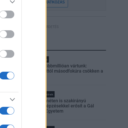
FELIRATKOZÁS
HÍRDETÉS
LEGFRISSEBB
Helyi hírek
Amire többmillióan vártunk:
szombattól másodfokúra csökken a
riasztás
Országos hírek
Kecskeméten is szakirányú
továbbképzésekkel erősít a Gál
Ferenc Egyetem