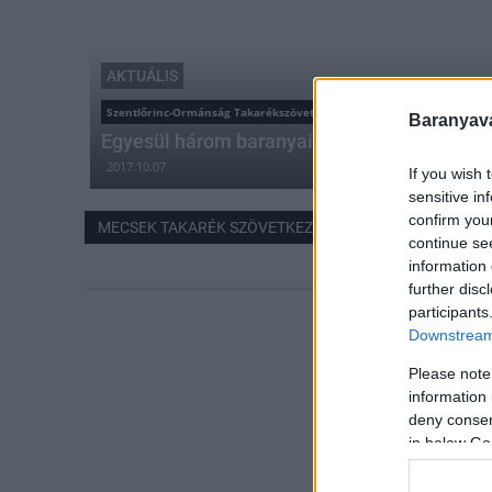
AKTUÁLIS
Szentlőrinc-Ormánság Takarékszövetkezet
Baranyavá
Egyesül három baranyai takarékszövetkezet
2017.10.07
If you wish 
sensitive in
confirm you
MECSEK TAKARÉK SZÖVETKEZET
continue se
information 
further disc
participants
Downstream 
Please note
information 
deny consent
in below Go