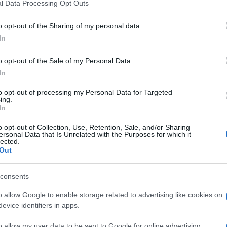
l Data Processing Opt Outs
o opt-out of the Sharing of my personal data.
In
o opt-out of the Sale of my Personal Data.
In
to opt-out of processing my Personal Data for Targeted
ing.
In
o opt-out of Collection, Use, Retention, Sale, and/or Sharing
ersonal Data that Is Unrelated with the Purposes for which it
lected.
Out
consents
o allow Google to enable storage related to advertising like cookies on
evice identifiers in apps.
o allow my user data to be sent to Google for online advertising