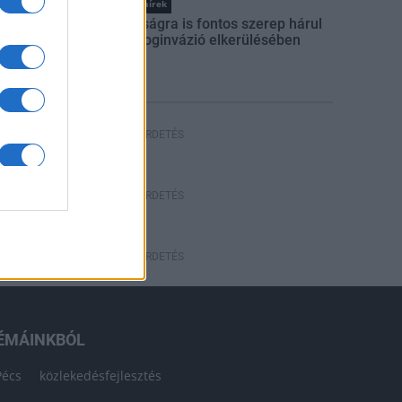
Országos hírek
A lakosságra is fontos szerep hárul
a szúnyoginvázió elkerülésében
HÍRDETÉS
HÍRDETÉS
HÍRDETÉS
ÉMÁINKBÓL
Pécs
közlekedésfejlesztés