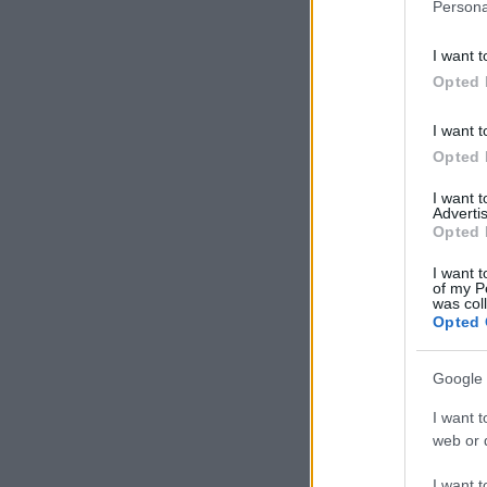
Persona
I want t
Opted 
I want t
Opted 
I want 
Advertis
Opted 
I want t
of my P
was col
Opted 
Google 
I want t
web or d
I want t