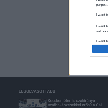
purpose
I want 
I want t
web or d
I want t
or app.
I want t
I want t
authenti
LEGOLVASOTTABB
Kecskeméten is szakirányú
továbbképzésekkel erősít a Gál