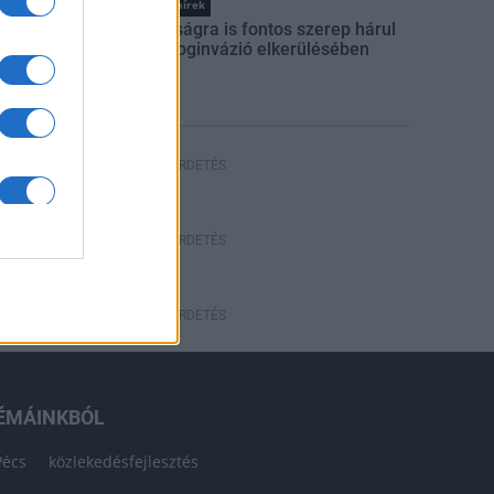
Országos hírek
A lakosságra is fontos szerep hárul
a szúnyoginvázió elkerülésében
HÍRDETÉS
HÍRDETÉS
HÍRDETÉS
ÉMÁINKBÓL
Pécs
közlekedésfejlesztés