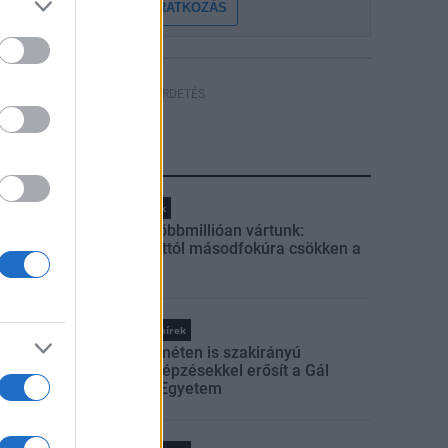
FELIRATKOZÁS
HÍRDETÉS
LEGFRISSEBB
Helyi hírek
Amire többmillióan vártunk:
szombattól másodfokúra csökken a
riasztás
Országos hírek
Kecskeméten is szakirányú
továbbképzésekkel erősít a Gál
Ferenc Egyetem