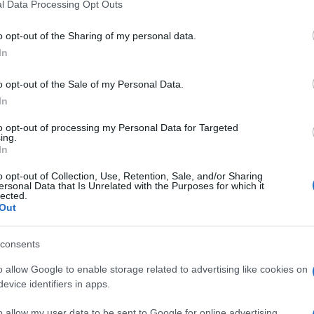
l Data Processing Opt Outs
o opt-out of the Sharing of my personal data.
In
o opt-out of the Sale of my Personal Data.
In
to opt-out of processing my Personal Data for Targeted
ing.
In
o opt-out of Collection, Use, Retention, Sale, and/or Sharing
ersonal Data that Is Unrelated with the Purposes for which it
lected.
Out
consents
o allow Google to enable storage related to advertising like cookies on
evice identifiers in apps.
o allow my user data to be sent to Google for online advertising