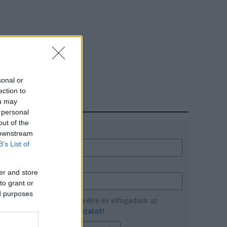
sonal or
ection to
ou may
HÍRLEVÉL
 personal
out of the
Név
 downstream
B’s List of
E-mail cím
er and store
to grant or
ed purposes
Feliratkozom a hírlevélre és elfogadom az
adatvédelmi szabályzatot!