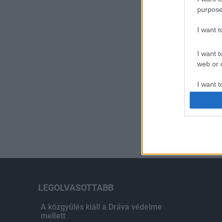
purpose
I want 
I want t
web or d
I want t
or app.
I want t
I want t
authenti
LEGOLVASOTTABB
A közgyűlés kiáll a Dráva védelme
mellett