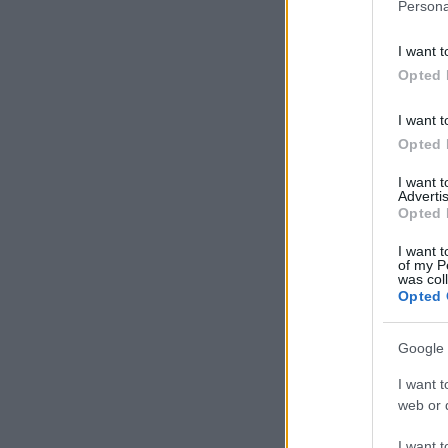
Persona
I want t
Opted 
I want t
Opted 
I want 
Advertis
Opted 
I want t
of my P
was col
Opted 
Google 
I want t
web or d
I want t