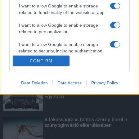
továbbképzésekkel erősít a Gál Ferenc
I want to allow Google to enable storage
Egyetem
related to functionality of the website or app.
I want to allow Google to enable storage
related to personalization.
Tavaly 83,3 milliárd forint kutatás-
fejlesztési és innovációs támogatást
fizettek ki az NFKI Alapból
I want to allow Google to enable storage
related to security, including authentication
functionality and fraud prevention, and other
CONFIRM
user protection.
KIEMELT
Data Deletion
Data Access
Privacy Policy
Kecskeméten is szakirányú
továbbképzésekkel erősít a Gál Ferenc
Egyetem
A lakosságra is fontos szerep hárul a
szúnyoginvázió elkerülésében