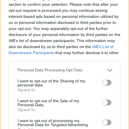
HÍRDETÉS
section to confirm your selection. Please note that after your
opt-out request is processed you may continue seeing
interest-based ads based on personal information utilized by
us or personal information disclosed to third parties prior to
LEGFRISSEBB
your opt-out. You may separately opt-out of the further
disclosure of your personal information by third parties on the
Helyi hírek
IAB’s list of downstream participants. This information may
Amire többmillióan vártunk: szombattól
also be disclosed by us to third parties on the
IAB’s List of
másodfokúra csökken a riasztás
Downstream Participants
that may further disclose it to other
third parties.
Please note that this website/app uses one or more Google
Personal Data Processing Opt Outs
Országos hírek
services and may gather and store information including but
Kecskeméten is szakirányú
not limited to your visit or usage behaviour. You may click to
I want to opt-out of the Sharing of my
továbbképzésekkel erősít a Gál Ferenc
personal data.
grant or deny consent to Google and its third-party tags to
Egyetem
Opted In
use your data for below specified purposes in below Google
consent section.
I want to opt-out of the Sale of my
Personal Data.
Országos hírek
Opted In
A lakosságra is fontos szerep hárul a
szúnyoginvázió elkerülésében
I want to opt-out of processing my
Personal Data for Targeted Advertising.