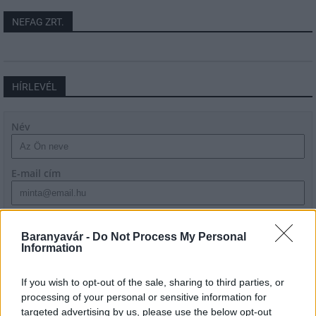
NEFAG ZRT.
HÍRLEVÉL
Név
E-mail cím
Feliratkozom a hírlevélre és elfogadom az
adatvédelmi
szabályzatot!
Baranyavár -
Do Not Process My Personal
Information
FELIRATKOZÁS
If you wish to opt-out of the sale, sharing to third parties, or
processing of your personal or sensitive information for
targeted advertising by us, please use the below opt-out