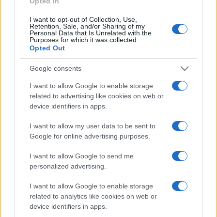
Opted In
I want to opt-out of Collection, Use,
Retention, Sale, and/or Sharing of my
HÍRDETÉS
Personal Data that Is Unrelated with the
Purposes for which it was collected.
Opted Out
HÍRDETÉS
Google consents
I want to allow Google to enable storage
related to advertising like cookies on web or
HÍRDETÉS
device identifiers in apps.
I want to allow my user data to be sent to
Google for online advertising purposes.
LEGOLVASOTTABB
I want to allow Google to send me
Szerdától rárajtolhatunk a jövő nyári
personalized advertising.
foci-Eb jegyeire
I want to allow Google to enable storage
related to analytics like cookies on web or
device identifiers in apps.
Kecskeméten is szakirányú