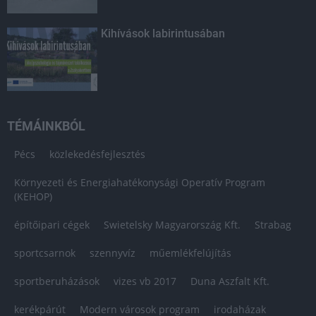
Kihívások labirintusában
TÉMÁINKBÓL
Pécs
közlekedésfejlesztés
Környezeti és Energiahatékonysági Operatív Program
(KEHOP)
építőipari cégek
Swietelsky Magyarország Kft.
Strabag
sportcsarnok
szennyvíz
műemlékfelújítás
sportberuházások
vizes vb 2017
Duna Aszfalt Kft.
kerékpárút
Modern városok program
irodaházak