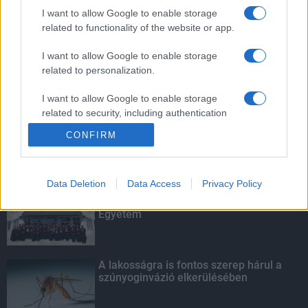
foci-Eb jegyeire
I want to allow Google to enable storage
related to functionality of the website or app.
I want to allow Google to enable storage
related to personalization.
Tavaly 83,3 milliárd forint kutatás-
fejlesztési és innovációs támogatást
fizettek ki az NFKI Alapból
I want to allow Google to enable storage
related to security, including authentication
functionality and fraud prevention, and other
CONFIRM
user protection.
KIEMELT
Data Deletion
Data Access
Privacy Policy
Kecskeméten is szakirányú
továbbképzésekkel erősít a Gál Ferenc
Egyetem
A lakosságra is fontos szerep hárul a
szúnyoginvázió elkerülésében