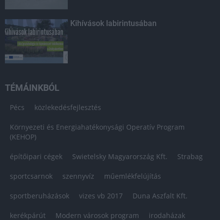
Kihívások labirintusában
TÉMÁINKBÓL
Pécs
közlekedésfejlesztés
Környezeti és Energiahatékonysági Operatív Program
(KEHOP)
építőipari cégek
Swietelsky Magyarország Kft.
Strabag
sportcsarnok
szennyvíz
műemlékfelújítás
sportberuházások
vizes vb 2017
Duna Aszfalt Kft.
kerékpárút
Modern városok program
irodaházak