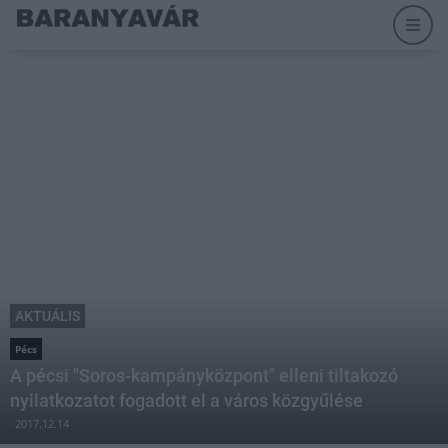
AKTUÁLIS
Pécs
A pécsi "Soros-kampányközpont" elleni tiltakozó
nyilatkozatot fogadott el a város közgyűlése
2017.12.14