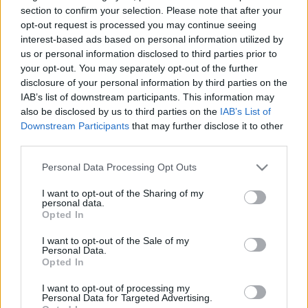
HÍRDETÉS
section to confirm your selection. Please note that after your
opt-out request is processed you may continue seeing
interest-based ads based on personal information utilized by
us or personal information disclosed to third parties prior to
LEGFRISSEBB
your opt-out. You may separately opt-out of the further
disclosure of your personal information by third parties on the
Helyi hírek
IAB’s list of downstream participants. This information may
Amire többmillióan vártunk: szombattól
also be disclosed by us to third parties on the
IAB’s List of
másodfokúra csökken a riasztás
Downstream Participants
that may further disclose it to other
third parties.
Please note that this website/app uses one or more Google
Personal Data Processing Opt Outs
Országos hírek
services and may gather and store information including but
Kecskeméten is szakirányú
not limited to your visit or usage behaviour. You may click to
I want to opt-out of the Sharing of my
továbbképzésekkel erősít a Gál Ferenc
personal data.
grant or deny consent to Google and its third-party tags to
Egyetem
Opted In
use your data for below specified purposes in below Google
consent section.
I want to opt-out of the Sale of my
Personal Data.
Országos hírek
Opted In
A lakosságra is fontos szerep hárul a
szúnyoginvázió elkerülésében
I want to opt-out of processing my
Personal Data for Targeted Advertising.