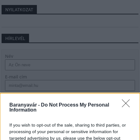
NYILATKOZAT
HÍRLEVÉL
Név
E-mail cím
Feliratkozom a hírlevélre és elfogadom az
adatvédelmi
szabályzatot!
Baranyavár -
Do Not Process My Personal
Information
FELIRATKOZÁS
If you wish to opt-out of the sale, sharing to third parties, or
processing of your personal or sensitive information for
targeted advertising by us, please use the below opt-out