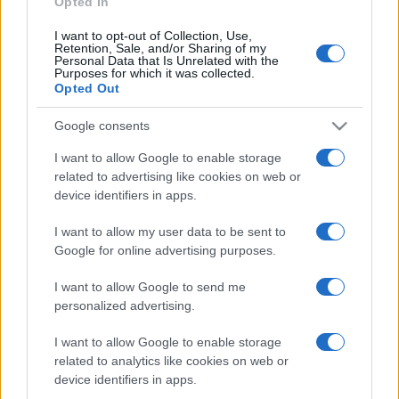
Opted In
I want to opt-out of Collection, Use,
Retention, Sale, and/or Sharing of my
HÍRDETÉS
Personal Data that Is Unrelated with the
Purposes for which it was collected.
Opted Out
HÍRDETÉS
Google consents
I want to allow Google to enable storage
related to advertising like cookies on web or
HÍRDETÉS
device identifiers in apps.
I want to allow my user data to be sent to
Google for online advertising purposes.
LEGOLVASOTTABB
I want to allow Google to send me
Kecskeméten is szakirányú
personalized advertising.
továbbképzésekkel erősít a Gál Ferenc
Egyetem
I want to allow Google to enable storage
related to analytics like cookies on web or
device identifiers in apps.
Szerdától rárajtolhatunk a jövő nyári