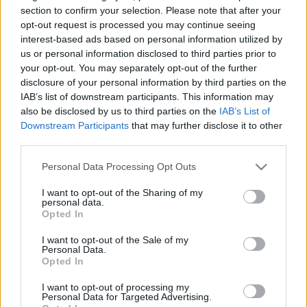
HÍRDETÉS
section to confirm your selection. Please note that after your
opt-out request is processed you may continue seeing
interest-based ads based on personal information utilized by
us or personal information disclosed to third parties prior to
LEGFRISSEBB
your opt-out. You may separately opt-out of the further
disclosure of your personal information by third parties on the
Országos hírek
IAB’s list of downstream participants. This information may
Nem az üres, hanem az okosan működő
also be disclosed by us to third parties on the
IAB’s List of
épület energiatakarékos
Downstream Participants
that may further disclose it to other
third parties.
Please note that this website/app uses one or more Google
Personal Data Processing Opt Outs
Országos hírek
services and may gather and store information including but
Megérkezett az eső a Duna vízgyűjtőjére
not limited to your visit or usage behaviour. You may click to
I want to opt-out of the Sharing of my
personal data.
grant or deny consent to Google and its third-party tags to
Opted In
use your data for below specified purposes in below Google
consent section.
I want to opt-out of the Sale of my
Personal Data.
Helyi hírek
Opted In
Amire többmillióan vártunk: szombattól
másodfokúra csökken a riasztás
I want to opt-out of processing my
Personal Data for Targeted Advertising.