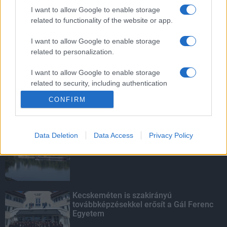
kistelepülési diákok mentorait
I want to allow Google to enable storage
related to functionality of the website or app.
I want to allow Google to enable storage
related to personalization.
Palotai Gábor: Possible Landscapes /
Lehetséges tájak
I want to allow Google to enable storage
related to security, including authentication
functionality and fraud prevention, and other
CONFIRM
user protection.
KIEMELT
Data Deletion
Data Access
Privacy Policy
Megérkezett az eső a Duna
vízgyűjtőjére
Kecskeméten is szakirányú
továbbképzésekkel erősít a Gál Ferenc
Egyetem