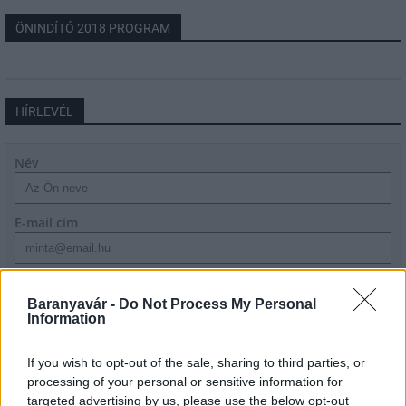
ÖNINDÍTÓ 2018 PROGRAM
HÍRLEVÉL
Név
E-mail cím
Feliratkozom a hírlevélre és elfogadom az
adatvédelmi
szabályzatot!
Baranyavár -
Do Not Process My Personal
Information
FELIRATKOZÁS
If you wish to opt-out of the sale, sharing to third parties, or
processing of your personal or sensitive information for
targeted advertising by us, please use the below opt-out