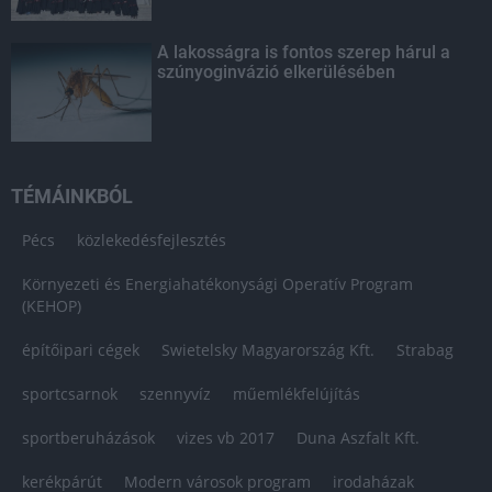
A lakosságra is fontos szerep hárul a
szúnyoginvázió elkerülésében
TÉMÁINKBÓL
Pécs
közlekedésfejlesztés
Környezeti és Energiahatékonysági Operatív Program
(KEHOP)
építőipari cégek
Swietelsky Magyarország Kft.
Strabag
sportcsarnok
szennyvíz
műemlékfelújítás
sportberuházások
vizes vb 2017
Duna Aszfalt Kft.
kerékpárút
Modern városok program
irodaházak