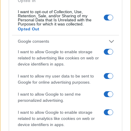
Opted In
I want to opt-out of Collection, Use,
Retention, Sale, and/or Sharing of my
HÍRDETÉS
Personal Data that Is Unrelated with the
Purposes for which it was collected.
Opted Out
HÍRDETÉS
Google consents
I want to allow Google to enable storage
related to advertising like cookies on web or
HÍRDETÉS
device identifiers in apps.
I want to allow my user data to be sent to
Google for online advertising purposes.
LEGOLVASOTTABB
I want to allow Google to send me
Nem az üres, hanem az okosan működő
personalized advertising.
épület energiatakarékos
I want to allow Google to enable storage
related to analytics like cookies on web or
device identifiers in apps.
Autókkal támogatja az építőipari cég a