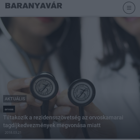
AKTUÁLIS
orvos
Tiltakozik a rezidensszövetség az orvoskamarai
tagdíjkedvezmények megvonása miatt
2018.03.21