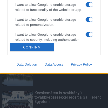
életmű-kiállítása a Múzeum Galériában
I want to allow Google to enable storage
related to functionality of the website or app.
I want to allow Google to enable storage
related to personalization.
Teliholdas Éjszakai Erdőfürdő
I want to allow Google to enable storage
related to security, including authentication
functionality and fraud prevention, and other
CONFIRM
user protection.
KIEMELT
Data Deletion
Data Access
Privacy Policy
Megérkezett az eső a Duna
vízgyűjtőjére
Kecskeméten is szakirányú
továbbképzésekkel erősít a Gál Ferenc
Egyetem