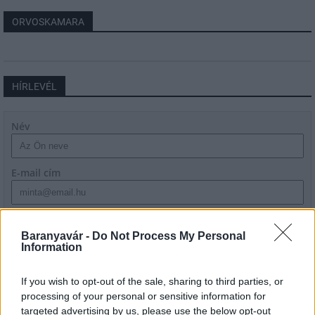
ORVOSKAMARA
HÍRLEVÉL
Név
E-mail cím
Feliratkozom a hírlevélre és elfogadom az
adatvédelmi
szabályzatot!
Baranyavár -
Do Not Process My Personal
Information
FELIRATKOZÁS
If you wish to opt-out of the sale, sharing to third parties, or
processing of your personal or sensitive information for
targeted advertising by us, please use the below opt-out