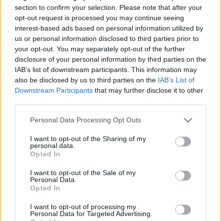
HÍRDETÉS
section to confirm your selection. Please note that after your
opt-out request is processed you may continue seeing
interest-based ads based on personal information utilized by
us or personal information disclosed to third parties prior to
LEGFRISSEBB
your opt-out. You may separately opt-out of the further
disclosure of your personal information by third parties on the
Országos hírek
IAB’s list of downstream participants. This information may
Nem az üres, hanem az okosan működő
also be disclosed by us to third parties on the
IAB’s List of
épület energiatakarékos
Downstream Participants
that may further disclose it to other
third parties.
Please note that this website/app uses one or more Google
Personal Data Processing Opt Outs
Országos hírek
services and may gather and store information including but
Megérkezett az eső a Duna vízgyűjtőjére
not limited to your visit or usage behaviour. You may click to
I want to opt-out of the Sharing of my
personal data.
grant or deny consent to Google and its third-party tags to
Opted In
use your data for below specified purposes in below Google
consent section.
I want to opt-out of the Sale of my
Personal Data.
Helyi hírek
Opted In
Amire többmillióan vártunk: szombattól
másodfokúra csökken a riasztás
I want to opt-out of processing my
Personal Data for Targeted Advertising.