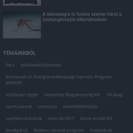
A lakosságra is fontos szerep hárul a
szúnyoginvázió elkerülésében
TÉMÁINKBÓL
Pécs
közlekedésfejlesztés
Környezeti és Energiahatékonysági Operatív Program
(KEHOP)
építőipari cégek
Swietelsky Magyarország Kft.
Strabag
sportcsarnok
szennyvíz
műemlékfelújítás
sportberuházások
vizes vb 2017
Duna Aszfalt Kft.
kerékpárút
Modern városok program
irodaházak