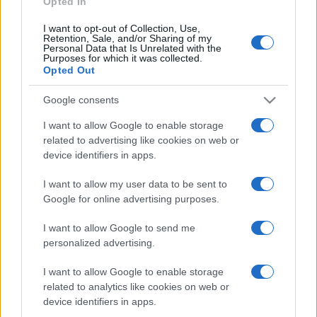
Opted In
I want to opt-out of Collection, Use,
Retention, Sale, and/or Sharing of my
HÍRDETÉS
Personal Data that Is Unrelated with the
Purposes for which it was collected.
Opted Out
HÍRDETÉS
Google consents
I want to allow Google to enable storage
related to advertising like cookies on web or
HÍRDETÉS
device identifiers in apps.
I want to allow my user data to be sent to
Google for online advertising purposes.
LEGOLVASOTTABB
I want to allow Google to send me
Nem az üres, hanem az okosan működő
personalized advertising.
épület energiatakarékos
I want to allow Google to enable storage
related to analytics like cookies on web or
device identifiers in apps.
zínekben élt élet - Claire Vasarely