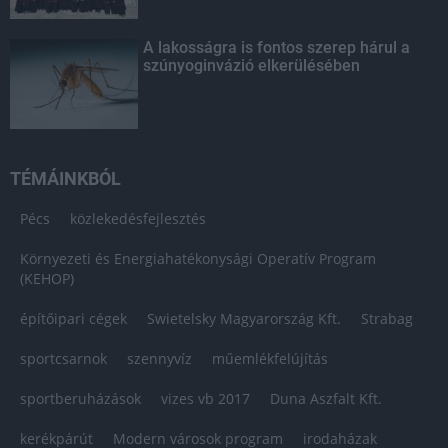
A lakosságra is fontos szerep hárul a
szúnyoginvázió elkerülésében
TÉMÁINKBÓL
Pécs
közlekedésfejlesztés
Környezeti és Energiahatékonysági Operatív Program
(KEHOP)
építőipari cégek
Swietelsky Magyarország Kft.
Strabag
sportcsarnok
szennyvíz
műemlékfelújítás
sportberuházások
vizes vb 2017
Duna Aszfalt Kft.
kerékpárút
Modern városok program
irodaházak