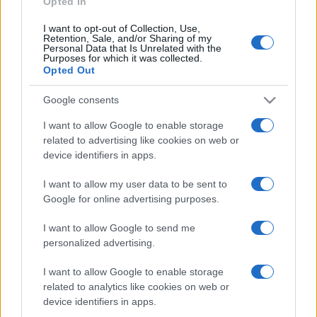
Opted In
I want to opt-out of Collection, Use,
Retention, Sale, and/or Sharing of my
HÍRDETÉS
Personal Data that Is Unrelated with the
Purposes for which it was collected.
Opted Out
HÍRDETÉS
Google consents
I want to allow Google to enable storage
related to advertising like cookies on web or
HÍRDETÉS
device identifiers in apps.
I want to allow my user data to be sent to
Google for online advertising purposes.
LEGOLVASOTTABB
I want to allow Google to send me
Szerdától rárajtolhatunk a jövő nyári
personalized advertising.
foci-Eb jegyeire
I want to allow Google to enable storage
related to analytics like cookies on web or
device identifiers in apps.
Megérkezett az eső a Duna