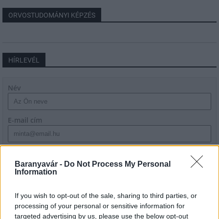
ORVOSTUDOMÁNYI KÉPZÉS
HÍRLEVÉL
Név
E-mail cím
Feliratkozom a hírlevélre és elfogadom az
adatvédelmi
szabályzatot!
Baranyavár -
Do Not Process My Personal
Information
FELIRATKOZÁS
If you wish to opt-out of the sale, sharing to third parties, or
processing of your personal or sensitive information for
targeted advertising by us, please use the below opt-out