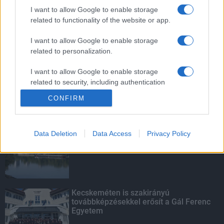
vízgyűjtőjére
I want to allow Google to enable storage
related to functionality of the website or app.
I want to allow Google to enable storage
related to personalization.
Víztoronyba rekedt munkásokat
mentettek a sásdi tűzoltók
I want to allow Google to enable storage
related to security, including authentication
functionality and fraud prevention, and other
CONFIRM
user protection.
KIEMELT
Data Deletion
Data Access
Privacy Policy
Megérkezett az eső a Duna
vízgyűjtőjére
Kecskeméten is szakirányú
továbbképzésekkel erősít a Gál Ferenc
Egyetem