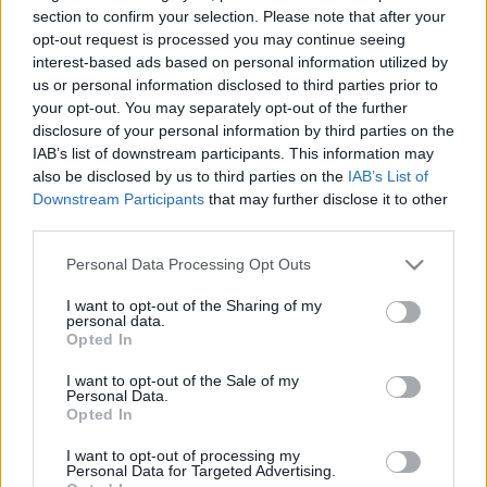
HÍRDETÉS
section to confirm your selection. Please note that after your
opt-out request is processed you may continue seeing
interest-based ads based on personal information utilized by
us or personal information disclosed to third parties prior to
LEGFRISSEBB
your opt-out. You may separately opt-out of the further
disclosure of your personal information by third parties on the
Országos hírek
IAB’s list of downstream participants. This information may
Megérkezett az eső a Duna vízgyűjtőjére
also be disclosed by us to third parties on the
IAB’s List of
Downstream Participants
that may further disclose it to other
third parties.
Please note that this website/app uses one or more Google
Personal Data Processing Opt Outs
Helyi hírek
services and may gather and store information including but
Amire többmillióan vártunk: szombattól
not limited to your visit or usage behaviour. You may click to
I want to opt-out of the Sharing of my
másodfokúra csökken a riasztás
personal data.
grant or deny consent to Google and its third-party tags to
Opted In
use your data for below specified purposes in below Google
consent section.
I want to opt-out of the Sale of my
Personal Data.
Országos hírek
Opted In
Kecskeméten is szakirányú
továbbképzésekkel erősít a Gál Ferenc
I want to opt-out of processing my
Egyetem
Personal Data for Targeted Advertising.