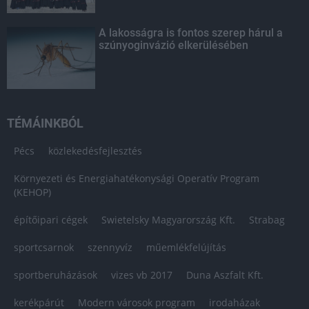
A lakosságra is fontos szerep hárul a
szúnyoginvázió elkerülésében
TÉMÁINKBÓL
Pécs
közlekedésfejlesztés
Környezeti és Energiahatékonysági Operatív Program
(KEHOP)
építőipari cégek
Swietelsky Magyarország Kft.
Strabag
sportcsarnok
szennyvíz
műemlékfelújítás
sportberuházások
vizes vb 2017
Duna Aszfalt Kft.
kerékpárút
Modern városok program
irodaházak