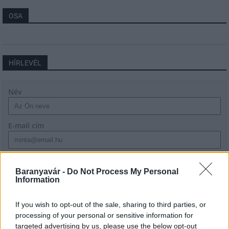
OSA
HÍRLEVÉL
Név
E-mail cím
Feliratkozom a hírlevélre és elfogadom az
adatvédelmi
szabályzatot!
Baranyavár -
Do Not Process My Personal
Information
FELIRATKOZÁS
If you wish to opt-out of the sale, sharing to third parties, or
processing of your personal or sensitive information for
targeted advertising by us, please use the below opt-out