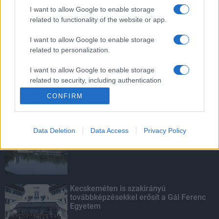
mentettek a sásdi tűzoltók
I want to allow Google to enable storage
related to functionality of the website or app.
I want to allow Google to enable storage
related to personalization.
Mit lát és mit lát nem a VÉDA?
I want to allow Google to enable storage
related to security, including authentication
functionality and fraud prevention, and other
CONFIRM
user protection.
KIEMELT
Data Deletion
Data Access
Privacy Policy
Megérkezett az eső a Duna
vízgyűjtőjére
Kecskeméten is szakirányú
továbbképzésekkel erősít a Gál Ferenc
Egyetem