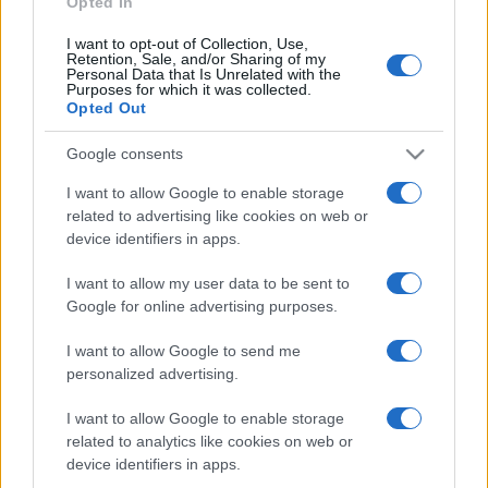
Opted In
I want to opt-out of Collection, Use,
Retention, Sale, and/or Sharing of my
HÍRDETÉS
Personal Data that Is Unrelated with the
Purposes for which it was collected.
Opted Out
HÍRDETÉS
Google consents
I want to allow Google to enable storage
related to advertising like cookies on web or
HÍRDETÉS
device identifiers in apps.
I want to allow my user data to be sent to
Google for online advertising purposes.
LEGOLVASOTTABB
I want to allow Google to send me
Szerdától rárajtolhatunk a jövő nyári
personalized advertising.
foci-Eb jegyeire
I want to allow Google to enable storage
related to analytics like cookies on web or
device identifiers in apps.
Víztoronyba rekedt munkásokat