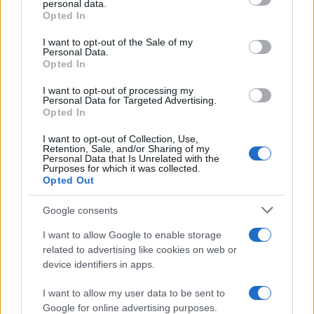
personal data.
grant or deny consent to Google and its third-party tags to
Opted In
LEGFRISSEBB
use your data for below specified purposes in below Google
consent section.
I want to opt-out of the Sale of my
Personal Data.
Országos hírek
Opted In
Megérkezett az eső a Duna vízgyűjtőjére
I want to opt-out of processing my
Personal Data for Targeted Advertising.
Opted In
I want to opt-out of Collection, Use,
Helyi hírek
Retention, Sale, and/or Sharing of my
Amire többmillióan vártunk: szombattól
Personal Data that Is Unrelated with the
másodfokúra csökken a riasztás
Purposes for which it was collected.
Opted Out
Google consents
Országos hírek
I want to allow Google to enable storage
Kecskeméten is szakirányú
related to advertising like cookies on web or
továbbképzésekkel erősít a Gál Ferenc
device identifiers in apps.
Egyetem
I want to allow my user data to be sent to
Google for online advertising purposes.