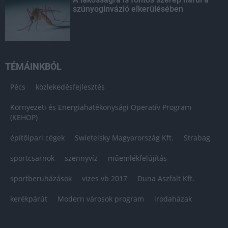
szúnyoginvázió elkerülésében
TÉMÁINKBÓL
Pécs
közlekedésfejlesztés
Környezeti és Energiahatékonysági Operatív Program
(KEHOP)
építőipari cégek
Swietelsky Magyarország Kft.
Strabag
sportcsarnok
szennyvíz
műemlékfelújítás
sportberuházások
vizes vb 2017
Duna Aszfalt Kft.
kerékpárút
Modern városok program
irodaházak