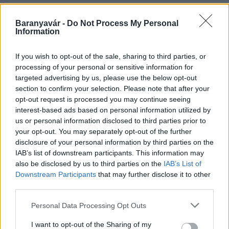
Baranyavár -
Do Not Process My Personal
Information
HÍRLEVÉL
If you wish to opt-out of the sale, sharing to third parties, or
Név
processing of your personal or sensitive information for
targeted advertising by us, please use the below opt-out
section to confirm your selection. Please note that after your
opt-out request is processed you may continue seeing
E-mail cím
interest-based ads based on personal information utilized by
us or personal information disclosed to third parties prior to
your opt-out. You may separately opt-out of the further
Feliratkozom a hírlevélre és elfogadom az
adatvédelmi
disclosure of your personal information by third parties on the
szabályzatot!
IAB’s list of downstream participants. This information may
also be disclosed by us to third parties on the
IAB’s List of
FELIRATKOZÁS
Downstream Participants
that may further disclose it to other
third parties.
Please note that this website/app uses one or more Google
Personal Data Processing Opt Outs
HÍRDETÉS
services and may gather and store information including but
not limited to your visit or usage behaviour. You may click to
I want to opt-out of the Sharing of my