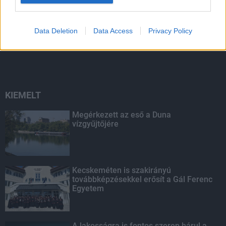
A közgyűlés kiáll a Dráva védelme
Data Deletion
Data Access
Privacy Policy
mellett
KIEMELT
Megérkezett az eső a Duna
vízgyűjtőjére
Kecskeméten is szakirányú
továbbképzésekkel erősít a Gál Ferenc
Egyetem
A lakosságra is fontos szerep hárul a