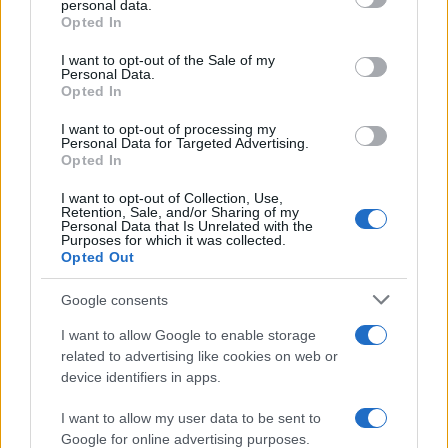
personal data.
grant or deny consent to Google and its third-party tags to
Opted In
LEGFRISSEBB
use your data for below specified purposes in below Google
consent section.
I want to opt-out of the Sale of my
Personal Data.
Országos hírek
Opted In
Megérkezett az eső a Duna vízgyűjtőjére
I want to opt-out of processing my
Personal Data for Targeted Advertising.
Opted In
I want to opt-out of Collection, Use,
Helyi hírek
Retention, Sale, and/or Sharing of my
Amire többmillióan vártunk: szombattól
Personal Data that Is Unrelated with the
másodfokúra csökken a riasztás
Purposes for which it was collected.
Opted Out
Google consents
Országos hírek
I want to allow Google to enable storage
Kecskeméten is szakirányú
related to advertising like cookies on web or
továbbképzésekkel erősít a Gál Ferenc
device identifiers in apps.
Egyetem
I want to allow my user data to be sent to
Google for online advertising purposes.