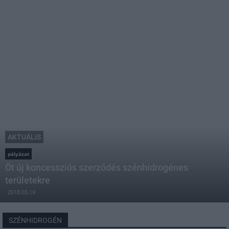
AKTUÁLIS
pályázat
Öt új koncessziós szerződés szénhidrogénes
területekre
2018.03.19
SZÉNHIDROGÉN