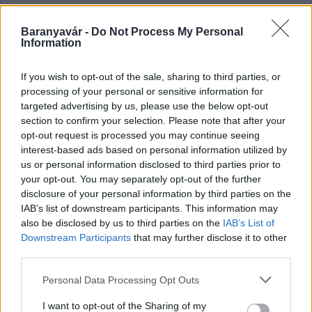
Baranyavár -
Do Not Process My Personal
Information
HÍRLEVÉL
If you wish to opt-out of the sale, sharing to third parties, or
Név
processing of your personal or sensitive information for
targeted advertising by us, please use the below opt-out
section to confirm your selection. Please note that after your
opt-out request is processed you may continue seeing
E-mail cím
interest-based ads based on personal information utilized by
us or personal information disclosed to third parties prior to
your opt-out. You may separately opt-out of the further
Feliratkozom a hírlevélre és elfogadom az
adatvédelmi
disclosure of your personal information by third parties on the
szabályzatot!
IAB’s list of downstream participants. This information may
also be disclosed by us to third parties on the
IAB’s List of
FELIRATKOZÁS
Downstream Participants
that may further disclose it to other
third parties.
Please note that this website/app uses one or more Google
Personal Data Processing Opt Outs
HÍRDETÉS
services and may gather and store information including but
not limited to your visit or usage behaviour. You may click to
I want to opt-out of the Sharing of my