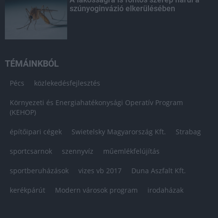
szúnyoginvázió elkerülésében
TÉMÁINKBÓL
Pécs
közlekedésfejlesztés
Környezeti és Energiahatékonysági Operatív Program
(KEHOP)
építőipari cégek
Swietelsky Magyarország Kft.
Strabag
sportcsarnok
szennyvíz
műemlékfelújítás
sportberuházások
vizes vb 2017
Duna Aszfalt Kft.
kerékpárút
Modern városok program
irodaházak