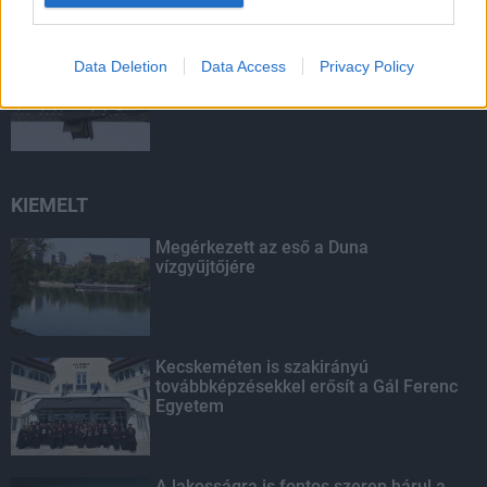
Mit lát és mit lát nem a VÉDA?
Data Deletion
Data Access
Privacy Policy
KIEMELT
Megérkezett az eső a Duna
vízgyűjtőjére
Kecskeméten is szakirányú
továbbképzésekkel erősít a Gál Ferenc
Egyetem
A lakosságra is fontos szerep hárul a