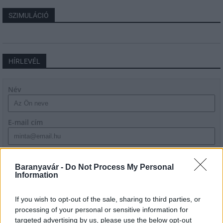
SZIMULÁCIÓ
HÍRLEVÉL
Név
E-mail cím
Feliratkozom a hírlevélre és elfogadom az
adatvédelmi
szabályzatot!
Baranyavár -
Do Not Process My Personal
Information
FELIRATKOZÁS
If you wish to opt-out of the sale, sharing to third parties, or
processing of your personal or sensitive information for
targeted advertising by us, please use the below opt-out