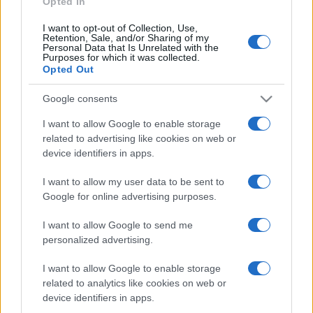
Opted In
I want to opt-out of Collection, Use,
Retention, Sale, and/or Sharing of my
HÍRDETÉS
Personal Data that Is Unrelated with the
Purposes for which it was collected.
Opted Out
HÍRDETÉS
Google consents
I want to allow Google to enable storage
related to advertising like cookies on web or
HÍRDETÉS
device identifiers in apps.
I want to allow my user data to be sent to
Google for online advertising purposes.
LEGOLVASOTTABB
I want to allow Google to send me
Szerdától rárajtolhatunk a jövő nyári
personalized advertising.
foci-Eb jegyeire
I want to allow Google to enable storage
related to analytics like cookies on web or
device identifiers in apps.
Víztoronyba rekedt munkásokat