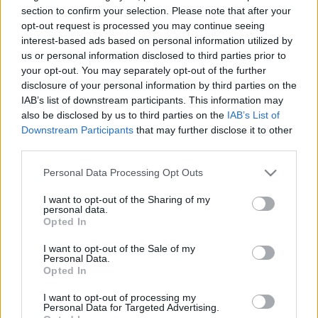
HÍRDETÉS
section to confirm your selection. Please note that after your
opt-out request is processed you may continue seeing
interest-based ads based on personal information utilized by
us or personal information disclosed to third parties prior to
LEGFRISSEBB
your opt-out. You may separately opt-out of the further
disclosure of your personal information by third parties on the
Országos hírek
IAB’s list of downstream participants. This information may
Megérkezett az eső a Duna vízgyűjtőjére
also be disclosed by us to third parties on the
IAB’s List of
Downstream Participants
that may further disclose it to other
third parties.
Please note that this website/app uses one or more Google
Personal Data Processing Opt Outs
Helyi hírek
services and may gather and store information including but
Amire többmillióan vártunk: szombattól
not limited to your visit or usage behaviour. You may click to
I want to opt-out of the Sharing of my
másodfokúra csökken a riasztás
personal data.
grant or deny consent to Google and its third-party tags to
Opted In
use your data for below specified purposes in below Google
consent section.
I want to opt-out of the Sale of my
Personal Data.
Országos hírek
Opted In
Kecskeméten is szakirányú
továbbképzésekkel erősít a Gál Ferenc
I want to opt-out of processing my
Egyetem
Personal Data for Targeted Advertising.