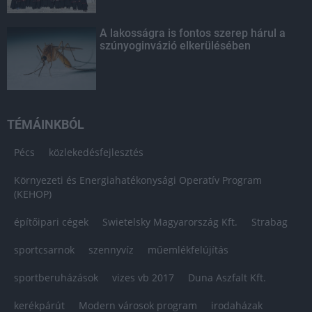
A lakosságra is fontos szerep hárul a
szúnyoginvázió elkerülésében
TÉMÁINKBÓL
Pécs
közlekedésfejlesztés
Környezeti és Energiahatékonysági Operatív Program
(KEHOP)
építőipari cégek
Swietelsky Magyarország Kft.
Strabag
sportcsarnok
szennyvíz
műemlékfelújítás
sportberuházások
vizes vb 2017
Duna Aszfalt Kft.
kerékpárút
Modern városok program
irodaházak