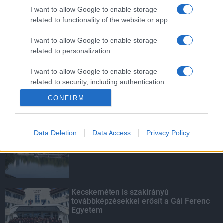
mentettek a sásdi tűzoltók
I want to allow Google to enable storage
related to functionality of the website or app.
I want to allow Google to enable storage
related to personalization.
Mit lát és mit lát nem a VÉDA?
I want to allow Google to enable storage
related to security, including authentication
functionality and fraud prevention, and other
CONFIRM
user protection.
KIEMELT
Data Deletion
Data Access
Privacy Policy
Megérkezett az eső a Duna
vízgyűjtőjére
Kecskeméten is szakirányú
továbbképzésekkel erősít a Gál Ferenc
Egyetem