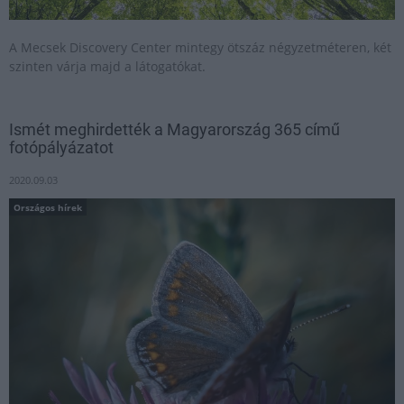
A Mecsek Discovery Center mintegy ötszáz négyzetméteren, két
szinten várja majd a látogatókat.
Ismét meghirdették a Magyarország 365 című
fotópályázatot
2020.09.03
Országos hírek