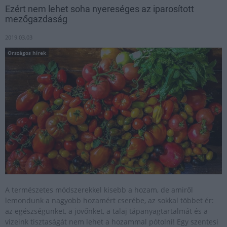
Ezért nem lehet soha nyereséges az iparosított
mezőgazdaság
2019.03.03
Országos hírek
A természetes módszerekkel kisebb a hozam, de amiről
lemondunk a nagyobb hozamért cserébe, az sokkal többet ér:
az egészségünket, a jövőnket, a talaj tápanyagtartalmát és a
vizeink tisztaságát nem lehet a hozammal pótolni! Egy szentesi