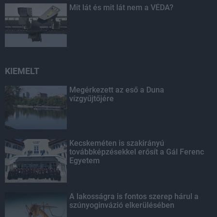
Mit lát és mit lát nem a VÉDA?
KIEMELT
Megérkezett az eső a Duna
vízgyűjtőjére
Kecskeméten is szakirányú
továbbképzésekkel erősít a Gál Ferenc
Egyetem
A lakosságra is fontos szerep hárul a
szúnyoginvázió elkerülésében