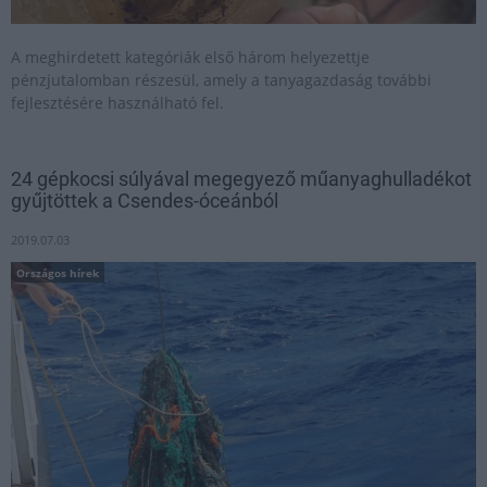
A meghirdetett kategóriák első három helyezettje
pénzjutalomban részesül, amely a tanyagazdaság további
fejlesztésére használható fel.
24 gépkocsi súlyával megegyező műanyaghulladékot
gyűjtöttek a Csendes-óceánból
2019.07.03
Országos hírek