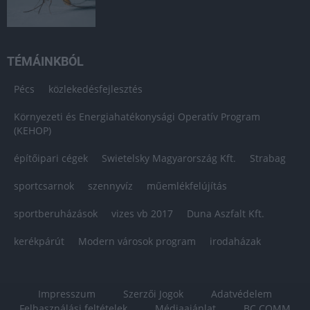
TÉMÁINKBÓL
Pécs
közlekedésfejlesztés
Környezeti és Energiahatékonysági Operatív Program
(KEHOP)
építőipari cégek
Swietelsky Magyarország Kft.
Strabag
sportcsarnok
szennyvíz
műemlékfelújítás
sportberuházások
vizes vb 2017
Duna Aszfalt Kft.
kerékpárút
Modern városok program
irodaházak
Impresszum
Szerzői Jogok
Adatvédelem
Felhasználási feltételek
Médiaajánlat
BC COMM