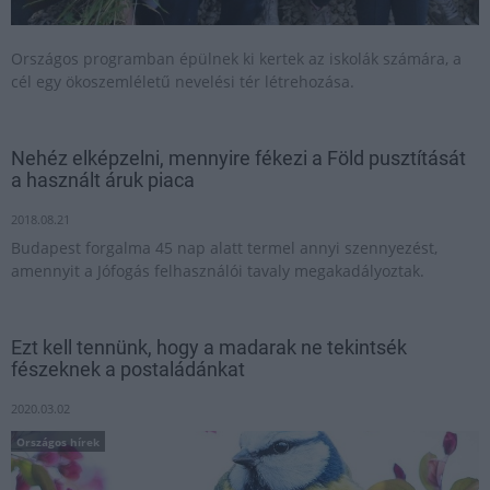
Országos programban épülnek ki kertek az iskolák számára, a
cél egy ökoszemléletű nevelési tér létrehozása.
Nehéz elképzelni, mennyire fékezi a Föld pusztítását
a használt áruk piaca
2018.08.21
Budapest forgalma 45 nap alatt termel annyi szennyezést,
amennyit a Jófogás felhasználói tavaly megakadályoztak.
Ezt kell tennünk, hogy a madarak ne tekintsék
fészeknek a postaládánkat
2020.03.02
Országos hírek