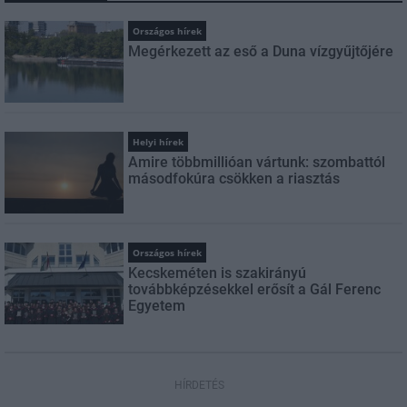
Országos hírek
Megérkezett az eső a Duna vízgyűjtőjére
Helyi hírek
Amire többmillióan vártunk: szombattól
másodfokúra csökken a riasztás
Országos hírek
Kecskeméten is szakirányú
továbbképzésekkel erősít a Gál Ferenc
Egyetem
HÍRDETÉS