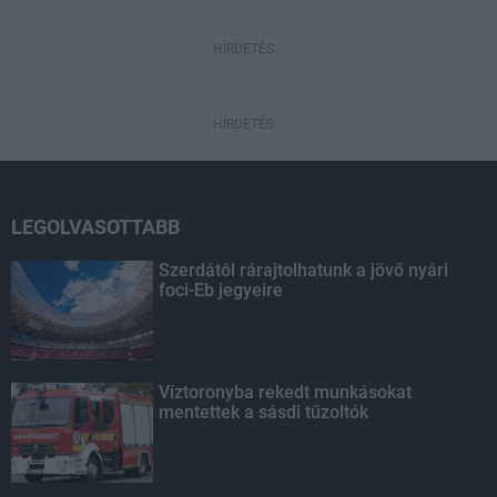
HÍRDETÉS
HÍRDETÉS
LEGOLVASOTTABB
Szerdától rárajtolhatunk a jövő nyári
foci-Eb jegyeire
Víztoronyba rekedt munkásokat
mentettek a sásdi tűzoltók