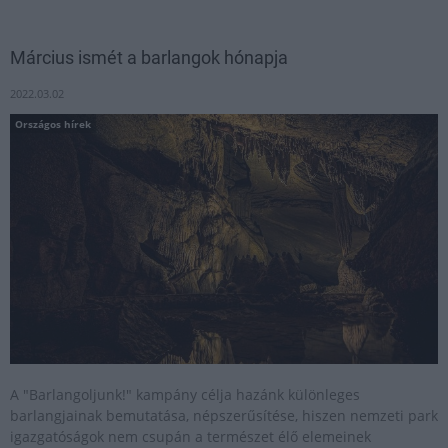
Március ismét a barlangok hónapja
2022.03.02
Országos hírek
A "Barlangoljunk!" kampány célja hazánk különleges
barlangjainak bemutatása, népszerűsítése, hiszen nemzeti park
igazgatóságok nem csupán a természet élő elemeinek