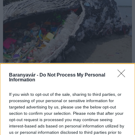
A tengerbiológusok szerint soha ennyi műanyagot nem találtak
Baranyavár -
Do Not Process My Personal
Information
egyetlen bálnában sem.
If you wish to opt-out of the sale, sharing to third parties, or
processing of your personal or sensitive information for
Rekordfejlesztéseket valósítottak meg a nemzeti
targeted advertising by us, please use the below opt-out
parkok az elmúlt évtizedben
section to confirm your selection. Please note that after your
2021.11.27
opt-out request is processed you may continue seeing
interest-based ads based on personal information utilized by
Helyi hírek
us or personal information disclosed to third parties prior to