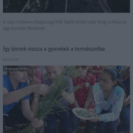
A száz méteres magasság fölé nyúló óriást már meg is mászta
egy borneói famászó.
Így térnek vissza a gyerekek a természetbe
2019.02.05
Országos hírek