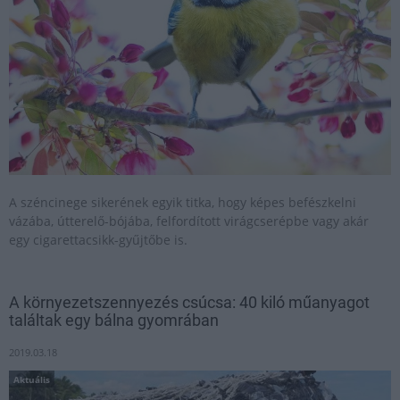
A széncinege sikerének egyik titka, hogy képes befészkelni
vázába, útterelő-bójába, felfordított virágcserépbe vagy akár
egy cigarettacsikk-gyűjtőbe is.
A környezetszennyezés csúcsa: 40 kiló műanyagot
találtak egy bálna gyomrában
2019.03.18
Aktuális