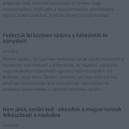
biogazda több évtizede tapasztalja és hirdeti, hogy
összességében mitől jobb a vegyszermentes gazdálkodás –
interjú Szabó Csabával, a Helóta Biokert tulajdonosával.
Fedezzük fel közösen túrázva a Kékestetőt és
környékét!
2018.08.31
Remek egyéni-, és izgalmas tematikus túrák várják mostantól a
természet szerelmeseit a Kékestetőn. Az egyedül, családdal
vagy barátokkal teljesíthető egyszerű kalandozásokon túl
érdemes részt venni Demecs Norbert, az I love Mátra bronz
jelvényes túravezetője által összeállított legendákkal és
praktikus ismeretekkel is tarkított tematikus túráin.
Nem játék, kerülni kell! - elkezdték a magyar turisták
felkészítését a medvékre
2020.08.05