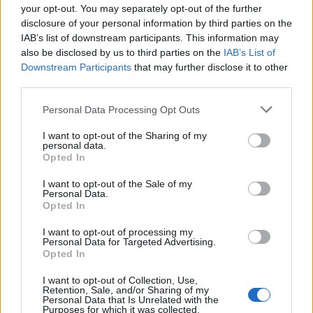
your opt-out. You may separately opt-out of the further
disclosure of your personal information by third parties on the
IAB’s list of downstream participants. This information may
also be disclosed by us to third parties on the
IAB’s List of
Downstream Participants
that may further disclose it to other
third parties.
Please note that this website/app uses one or more Google
Personal Data Processing Opt Outs
services and may gather and store information including but
not limited to your visit or usage behaviour. You may click to
I want to opt-out of the Sharing of my
personal data.
grant or deny consent to Google and its third-party tags to
Opted In
use your data for below specified purposes in below Google
Egy határon átnyúló projektnek köszönhetően a jövőben újabb
consent section.
I want to opt-out of the Sale of my
fejlesztésekkel bővül majd a Pintér-kert, a mintegy 175 millió
Personal Data.
forintos beruházás része lesz egy üvegház kialakítása, de
Opted In
megújul a vendégház és az oktatóközpont, valamint korszerűbb
lesz a világítás is.
I want to opt-out of processing my
Personal Data for Targeted Advertising.
Opted In
Regényes természet - Eredményt hirdettek a
I want to opt-out of Collection, Use,
Retention, Sale, and/or Sharing of my
környezetvédelmi irodalmi pályázaton
Personal Data that Is Unrelated with the
Purposes for which it was collected.