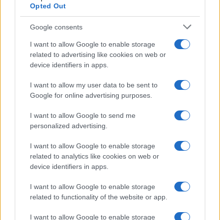
2021.09.15
Opted Out
Országos hírek
Google consents
I want to allow Google to enable storage
related to advertising like cookies on web or
device identifiers in apps.
I want to allow my user data to be sent to
Google for online advertising purposes.
I want to allow Google to send me
personalized advertising.
I want to allow Google to enable storage
Nyolc fiatal írót díjaztak szerdán Budapesten a Regényes
related to analytics like cookies on web or
természet című irodalmi pályázaton, amelyet az Aktív
device identifiers in apps.
Magyarországért Felelős Kormánybiztosi Iroda és a Magyar
Írószövetség írt ki ifjúsági regények írására a környezetvédelem,
I want to allow Google to enable storage
a klímaváltozás és az aktív turizmus témájában.
related to functionality of the website or app.
I want to allow Google to enable storage