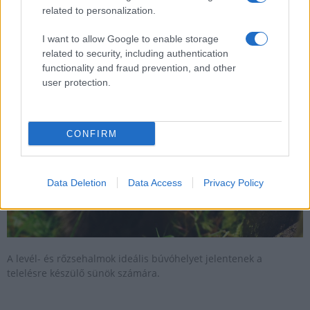
Hamarosan téli álomban a sünök, óvatosan a
related to personalization.
kertekben!
I want to allow Google to enable storage
2020.11.03
related to security, including authentication
functionality and fraud prevention, and other
Országos hírek
user protection.
CONFIRM
Data Deletion
Data Access
Privacy Policy
A levél- és rőzsehalmok ideális búvóhelyet jelentenek a
telelésre készülő sünök számára.