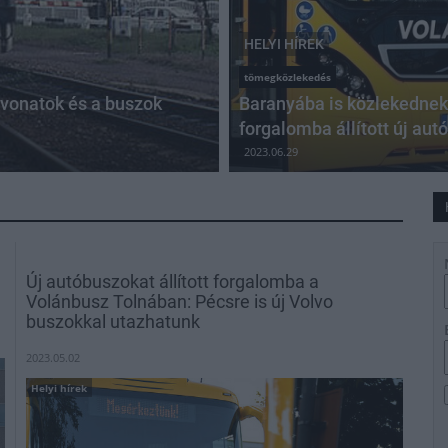
HELYI HÍREK
tömegközlekedés
 vonatok és a buszok
Baranyába is közlekedne
forgalomba állított új aut
2023.06.29
Új autóbuszokat állított forgalomba a
Volánbusz Tolnában: Pécsre is új Volvo
buszokkal utazhatunk
2023.05.02
Helyi hírek