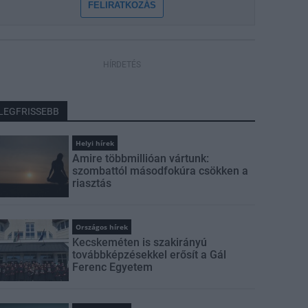
FELIRATKOZÁS
HÍRDETÉS
LEGFRISSEBB
Helyi hírek
Amire többmillióan vártunk:
szombattól másodfokúra csökken a
riasztás
Országos hírek
Kecskeméten is szakirányú
továbbképzésekkel erősít a Gál
Ferenc Egyetem