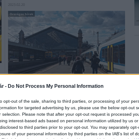
2023.02.20
Országos hírek
r -
Do Not Process My Personal Information
Május elsejétől minden eddiginél kedvezőbb
to opt-out of the sale, sharing to third parties, or processing of your per
bérletrendszer használatával teljes vármegyét, sőt akár
formation for targeted advertising by us, please use the below opt-out s
az egész országot be lehet utazni a MÁV-START, a
r selection. Please note that after your opt-out request is processed y
Volánbusz, a MÁV-HÉV vagy a GYSEV járatainak igénybe
eing interest-based ads based on personal information utilized by us or
vételével.
disclosed to third parties prior to your opt-out. You may separately opt-
losure of your personal information by third parties on the IAB’s list of