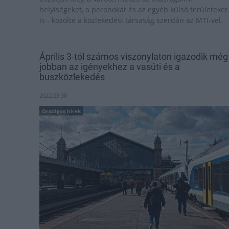
helyiségeket, a peronokat és az egyéb külső területeket
is - közölte a közlekedési társaság szerdán az MTI-vel.
Április 3-tól számos viszonylaton igazodik még
jobban az igényekhez a vasúti és a
buszközlekedés
2022.03.30
Országos hírek