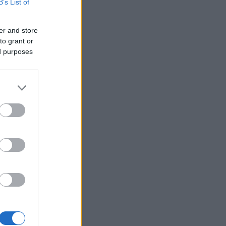
B’s List of
er and store
to grant or
ed purposes