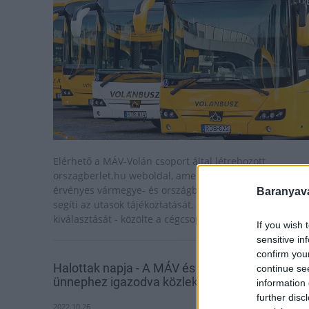
Elérhető a MÁV-Volán csoport által létrehozott
orszagberlet.hu weboldal, amely a május elsejétől
érvényes vármegye- és országbérlettel kapcsolatban
Baranyavá
segíti az utasok tájékoztatását, a megfelelő bérlettípus
kiválasztását - közölte a cégcsoport hétfőn az MTI-vel.
If you wish 
sensitive in
confirm you
Halottak napja - A MÁV és a Volán járatai az
continue se
ünnephez igazodva közlekednek
information 
further disc
2022.10.26