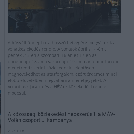
A húsvéti ünnepkor a hosszú hétvégére megváltozik a
vonatközlekedés rendje. A vonatok április 14-én a
pénteki, 15-én a szombati, 16-án és 17-én az
ünnepnapi, 18-án a vasárnapi, 19-én már a munkanapi
menetrend szerint közlekednek. Jelentősen
megnövekedhet az utasforgalom, ezért érdemes minél
előbb elővételben megváltani a menetjegyeket. A
Volánbusz járatok és a HÉV-ek közlekedési rendje is
módosul.
A közösségi közlekedést népszerűsíti a MÁV-
Volán csoport új kampánya
2022.03.08