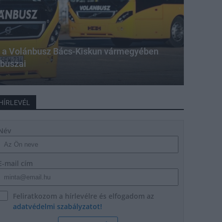
k a Volánbusz Bács-Kiskun vármegyében
óbuszai
HÍRLEVÉL
Név
E-mail cím
Feliratkozom a hírlevélre és elfogadom az
adatvédelmi szabályzatot!