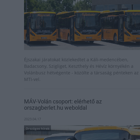
Éjszakai járatokat közlekedtet a Káli-medencében,
Badacsony, Szigliget, Keszthely és Hévíz környékén a
Volánbusz hétvégente - közölte a társaság pénteken az
MTI-vel.
MÁV-Volán csoport: elérhető az
orszagberlet.hu weboldal
2023.04.17
Országos hírek