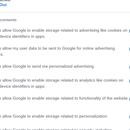
Zrt. csütörtökön az MTI-vel.
Out
consents
Három nappal tovább utazhatunk a májusi
o allow Google to enable storage related to advertising like cookies on
helyközi bérletekkel
evice identifiers in apps.
2022.05.26
o allow my user data to be sent to Google for online advertising
Országos hírek
s.
to allow Google to send me personalized advertising.
o allow Google to enable storage related to analytics like cookies on
evice identifiers in apps.
o allow Google to enable storage related to functionality of the website
o allow Google to enable storage related to personalization.
A Technológiai és Ipari Minisztérium (TIM) kérésére a
o allow Google to enable storage related to security, including