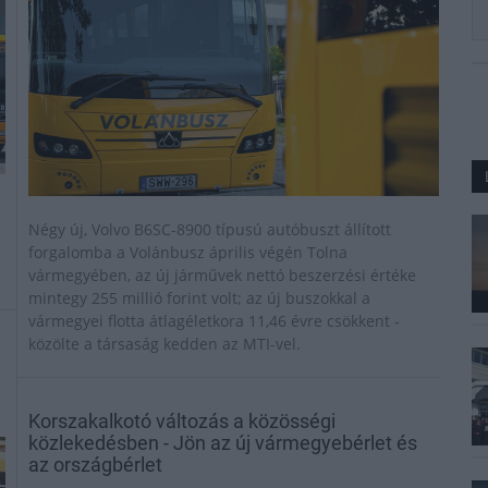
Négy új, Volvo B6SC-8900 típusú autóbuszt állított
forgalomba a Volánbusz április végén Tolna
vármegyében, az új járművek nettó beszerzési értéke
mintegy 255 millió forint volt; az új buszokkal a
vármegyei flotta átlagéletkora 11,46 évre csökkent -
közölte a társaság kedden az MTI-vel.
Korszakalkotó változás a közösségi
közlekedésben - Jön az új vármegyebérlet és
az országbérlet