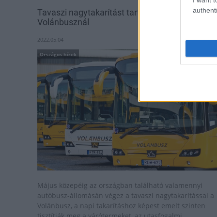
authenti
Tavaszi nagytakarítást tartanak a
Volánbusznál
2022.05.04
Országos hírek
Május közepéig az országban található valamennyi
autóbusz-állomásán végez a tavaszi nagytakarítással a
Volánbusz, a napi takarításhoz képest emelt szinten
tisztítják meg a várótermeket, az utasfogalmi