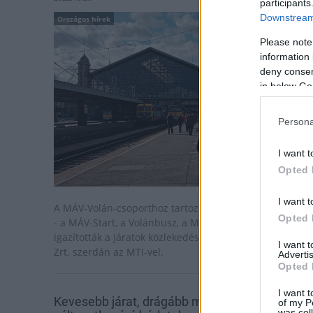
participants
Downstream 
Országos hírek
Please note
information 
deny consent
in below Go
Persona
I want t
Opted 
I want t
A MÁV-Volán-csoporthoz tartozó közlekedési társaságo
Opted 
- a MÁV-Start, a Volánbusz, a MÁV-HÉV - az ünnepekhez
igazították a járatok közlekedési rendjét - közölte a MÁV
I want 
Zrt. szerdán az MTI-vel.
Advertis
Opted 
I want t
Kevesebb járat, drágább menetjegy,
of my P
was col