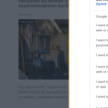
változatlan árú bérletek a pécsi
Opted 
buszközlekedésben ősztől
2022.08.10
Google 
Helyi hírek
I want t
web or d
I want t
purpose
I want 
I want t
web or d
I want t
or app.
Egy úgynevezett "megerősített nyári menetrend" lép
életbe ősztől, így kevesebb járatot indítanak azokon a
I want t
vonalakon, amelyeken kevesebb az utas.
I want t