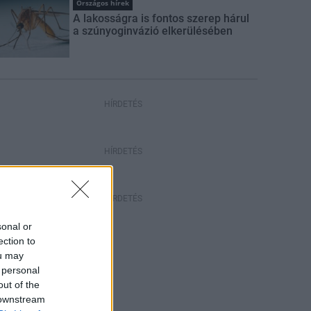
Országos hírek
A lakosságra is fontos szerep hárul
a szúnyoginvázió elkerülésében
HÍRDETÉS
HÍRDETÉS
HÍRDETÉS
sonal or
ection to
ou may
 personal
out of the
 downstream