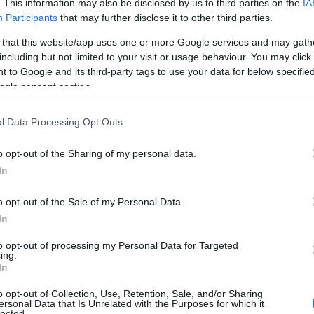
. This information may also be disclosed by us to third parties on the
IA
November 1-jéig érhetők el a MÁV-Volán-
Participants
that may further disclose it to other third parties.
csoport szezonális napijegyei
 that this website/app uses one or more Google services and may gath
2022.10.20
including but not limited to your visit or usage behaviour. You may click 
 to Google and its third-party tags to use your data for below specifi
Országos hírek
ogle consent section.
l Data Processing Opt Outs
o opt-out of the Sharing of my personal data.
In
o opt-out of the Sale of my Personal Data.
k
In
to opt-out of processing my Personal Data for Targeted
ing.
November 1-jéig érhetők el a MÁV-Volán csoport
In
szezonális napijegyei; az ország különböző tájain
o opt-out of Collection, Use, Retention, Sale, and/or Sharing
érvényes, népszerű napijegyekkel az idén már csaknem
ersonal Data that Is Unrelated with the Purposes for which it
37 ezren, míg tavaly 30 ezren utaztak - közölte a MÁV
lected.