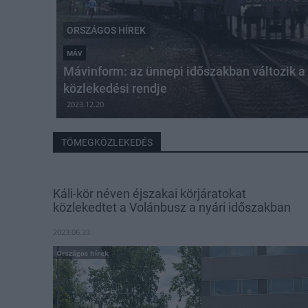
ORSZÁGOS HÍREK
MÁV
Mávinform: az ünnepi időszakban változik a
közlekedési rendje
2023.12.20
TÖMEGKÖZLEKEDÉS
Káli-kör néven éjszakai körjáratokat
közlekedtet a Volánbusz a nyári időszakban
2023.06.23
Országos hírek