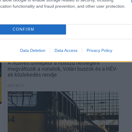
helyközi szolgáltatók az eredeti határidőn túl még
cation functionality and fraud prevention, and other user protection.
három napig elfogadják majd a májusi havi és második
félhavi bérleteket. Az így meghosszabbított érvényesség
a hosszú pénztári sorok elkerülése érdekében a
vasárnapra eső június 5-e helyett június 8-a szerda
CONFIRM
éjfélig tart - ismerteti a szaktárca az MTI-hez
csütörtökön eljuttatott közleményében.
Data Deletion
Data Access
Privacy Policy
A húsvéti ünnepkor a hosszú hétvégére
megváltozik a vonatok, Volán buszok és a HÉV-
ek közlekedés rendje
2022.04.13
Országos hírek