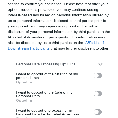
HÍRDETÉS
section to confirm your selection. Please note that after your
opt-out request is processed you may continue seeing
interest-based ads based on personal information utilized by
us or personal information disclosed to third parties prior to
LEGFRISSEBB
your opt-out. You may separately opt-out of the further
disclosure of your personal information by third parties on the
Országos hírek
IAB’s list of downstream participants. This information may
Kecskeméten is szakirányú
also be disclosed by us to third parties on the
IAB’s List of
továbbképzésekkel erősít a Gál Ferenc
Egyetem
Downstream Participants
that may further disclose it to other
third parties.
Please note that this website/app uses one or more Google
Personal Data Processing Opt Outs
Országos hírek
services and may gather and store information including but
A lakosságra is fontos szerep hárul a
not limited to your visit or usage behaviour. You may click to
I want to opt-out of the Sharing of my
szúnyoginvázió elkerülésében
personal data.
grant or deny consent to Google and its third-party tags to
Opted In
use your data for below specified purposes in below Google
consent section.
I want to opt-out of the Sale of my
Personal Data.
Országos hírek
Opted In
Itt az ÉVOSZ megoldása a hőhullámok és
az energiakrízis kezelésére
I want to opt-out of processing my
Personal Data for Targeted Advertising.