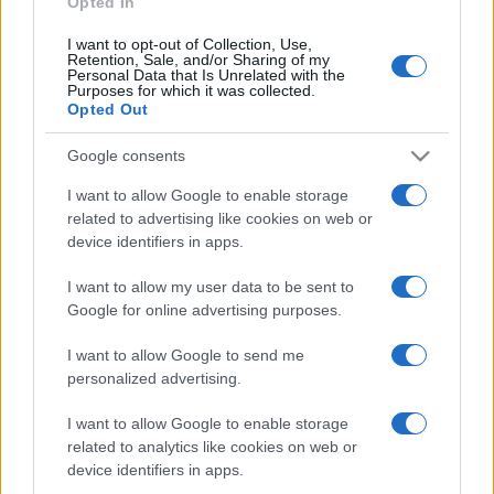
Opted In
I want to opt-out of Collection, Use,
Retention, Sale, and/or Sharing of my
HÍRDETÉS
Personal Data that Is Unrelated with the
Purposes for which it was collected.
Opted Out
HÍRDETÉS
Google consents
I want to allow Google to enable storage
related to advertising like cookies on web or
HÍRDETÉS
device identifiers in apps.
I want to allow my user data to be sent to
Google for online advertising purposes.
LEGOLVASOTTABB
I want to allow Google to send me
Az év eddigi legmelegebb napja volt a
personalized advertising.
vasárnapi
I want to allow Google to enable storage
related to analytics like cookies on web or
device identifiers in apps.
A lakosságra is fontos szerep hárul a