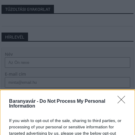
TŰZOLTÁSI GYAKORLAT
HÍRLEVÉL
Név
E-mail cím
Feliratkozom a hírlevélre és elfogadom az
adatvédelmi
szabályzatot!
Baranyavár -
Do Not Process My Personal
Information
FELIRATKOZÁS
If you wish to opt-out of the sale, sharing to third parties, or
processing of your personal or sensitive information for
targeted advertising by us, please use the below opt-out