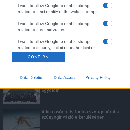
szúnyoginvázió elkerülésében
I want to allow Google to enable storage
related to functionality of the website or app.
I want to allow Google to enable storage
related to personalization.
Túlfogyasztás napja - július 30-ra
felhasználta az emberiség a Föld egész
évre elegendő erőforrásait
I want to allow Google to enable storage
related to security, including authentication
functionality and fraud prevention, and other
CONFIRM
user protection.
KIEMELT
Data Deletion
Data Access
Privacy Policy
Kecskeméten is szakirányú
továbbképzésekkel erősít a Gál Ferenc
Egyetem
A lakosságra is fontos szerep hárul a
szúnyoginvázió elkerülésében