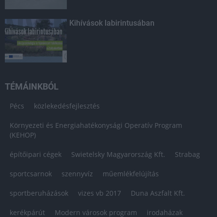
Kihívások labirintusában
TÉMÁINKBÓL
Pécs
közlekedésfejlesztés
Környezeti és Energiahatékonysági Operatív Program
(KEHOP)
építőipari cégek
Swietelsky Magyarország Kft.
Strabag
sportcsarnok
szennyvíz
műemlékfelújítás
sportberuházások
vizes vb 2017
Duna Aszfalt Kft.
kerékpárút
Modern városok program
irodaházak