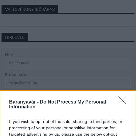
VÁLTOZÉKONY IDŐJÁRÁS
HÍRLEVÉL
Név
E-mail cím
Feliratkozom a hírlevélre és elfogadom az
adatvédelmi
szabályzatot!
Baranyavár -
Do Not Process My Personal
Information
FELIRATKOZÁS
If you wish to opt-out of the sale, sharing to third parties, or
processing of your personal or sensitive information for
targeted advertising by us, please use the below opt-out