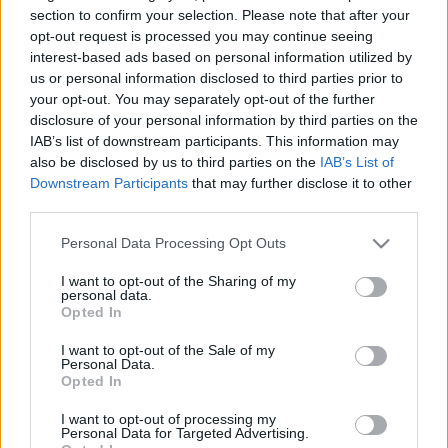
HÍRDETÉS
section to confirm your selection. Please note that after your
opt-out request is processed you may continue seeing
interest-based ads based on personal information utilized by
us or personal information disclosed to third parties prior to
LEGFRISSEBB
your opt-out. You may separately opt-out of the further
disclosure of your personal information by third parties on the
Helyi hírek
IAB’s list of downstream participants. This information may
Amire többmillióan vártunk: szombattól
also be disclosed by us to third parties on the
IAB’s List of
másodfokúra csökken a riasztás
Downstream Participants
that may further disclose it to other
third parties.
Please note that this website/app uses one or more Google
Personal Data Processing Opt Outs
Országos hírek
services and may gather and store information including but
Kecskeméten is szakirányú
not limited to your visit or usage behaviour. You may click to
I want to opt-out of the Sharing of my
továbbképzésekkel erősít a Gál Ferenc
personal data.
grant or deny consent to Google and its third-party tags to
Egyetem
Opted In
use your data for below specified purposes in below Google
consent section.
I want to opt-out of the Sale of my
Personal Data.
Országos hírek
Opted In
A lakosságra is fontos szerep hárul a
szúnyoginvázió elkerülésében
I want to opt-out of processing my
Personal Data for Targeted Advertising.