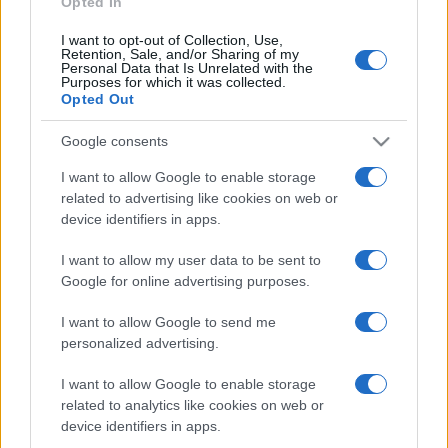
Opted In
I want to opt-out of Collection, Use,
Retention, Sale, and/or Sharing of my
HÍRDETÉS
Personal Data that Is Unrelated with the
Purposes for which it was collected.
Opted Out
HÍRDETÉS
Google consents
I want to allow Google to enable storage
related to advertising like cookies on web or
HÍRDETÉS
device identifiers in apps.
I want to allow my user data to be sent to
Google for online advertising purposes.
LEGOLVASOTTABB
I want to allow Google to send me
Kecskeméten is szakirányú
personalized advertising.
továbbképzésekkel erősít a Gál Ferenc
Egyetem
I want to allow Google to enable storage
related to analytics like cookies on web or
device identifiers in apps.
A közgyűlés kiáll a Dráva védelme