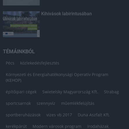
Kihívások labirintusában
TÉMÁINKBÓL
Pécs
közlekedésfejlesztés
Környezeti és Energiahatékonysági Operatív Program
(KEHOP)
építőipari cégek
Swietelsky Magyarország Kft.
Strabag
sportcsarnok
szennyvíz
műemlékfelújítás
sportberuházások
vizes vb 2017
Duna Aszfalt Kft.
kerékpárút
Modern városok program
irodaházak