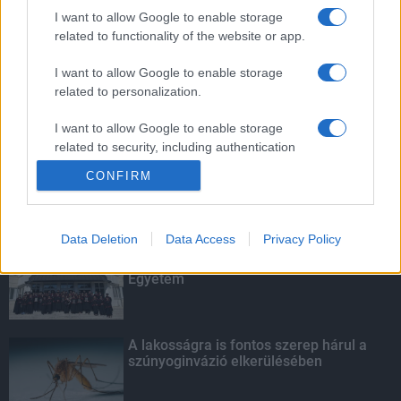
mellett
I want to allow Google to enable storage
related to functionality of the website or app.
I want to allow Google to enable storage
related to personalization.
Amire többmillióan vártunk: szombattól
másodfokúra csökken a riasztás
I want to allow Google to enable storage
related to security, including authentication
functionality and fraud prevention, and other
CONFIRM
user protection.
KIEMELT
Data Deletion
Data Access
Privacy Policy
Kecskeméten is szakirányú
továbbképzésekkel erősít a Gál Ferenc
Egyetem
A lakosságra is fontos szerep hárul a
szúnyoginvázió elkerülésében