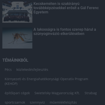
Kecskeméten is szakirányú
továbbképzésekkel erősít a Gál Ferenc
Egyetem
A lakosságra is fontos szerep hárul a
szúnyoginvázió elkerülésében
TÉMÁINKBÓL
Pécs
közlekedésfejlesztés
Környezeti és Energiahatékonysági Operatív Program
(KEHOP)
építőipari cégek
Swietelsky Magyarország Kft.
Strabag
sportcsarnok
szennyvíz
műemlékfelújítás