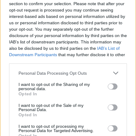
a közönséget a Pécsi Harmadik Színház (PHSZ) a 2018/19-es
section to confirm your selection. Please note that after your
évadban - hangzott el a Moravetz Produckió fenntartásában
opt-out request is processed you may continue seeing
működő teátrumban rendezett hétfői sajtótájékoztatón.
interest-based ads based on personal information utilized by
us or personal information disclosed to third parties prior to
your opt-out. You may separately opt-out of the further
disclosure of your personal information by third parties on the
1
IAB’s list of downstream participants. This information may
also be disclosed by us to third parties on the
IAB’s List of
Downstream Participants
that may further disclose it to other
HÍRLEVÉL
third parties.
Please note that this website/app uses one or more Google
Personal Data Processing Opt Outs
Név
services and may gather and store information including but
not limited to your visit or usage behaviour. You may click to
I want to opt-out of the Sharing of my
personal data.
grant or deny consent to Google and its third-party tags to
Opted In
use your data for below specified purposes in below Google
E-mail cím
consent section.
I want to opt-out of the Sale of my
Personal Data.
Opted In
Feliratkozom a hírlevélre és elfogadom az
adatvédelmi
szabályzatot!
I want to opt-out of processing my
Personal Data for Targeted Advertising.
Opted In