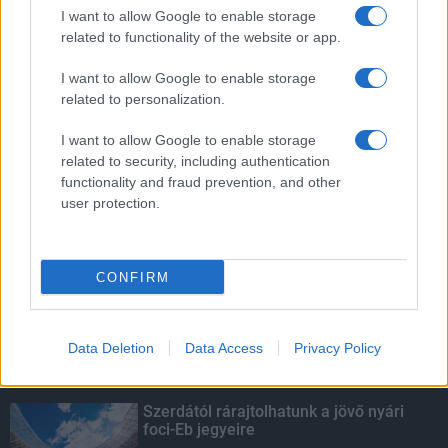
I want to allow Google to enable storage
Kecskeméten is szakirányú
related to functionality of the website or app.
továbbképzésekkel erősít a Gál Ferenc
Egyetem
I want to allow Google to enable storage
related to personalization.
I want to allow Google to enable storage
HÍRDETÉS
related to security, including authentication
functionality and fraud prevention, and other
user protection.
HÍRDETÉS
CONFIRM
HÍRDETÉS
Data Deletion
Data Access
Privacy Policy
LEGOLVASOTTABB
Szerdától rárajtolhatunk a jövő nyári
foci-Eb jegyeire