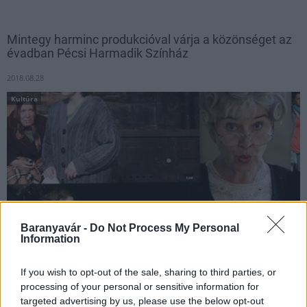
Mintegy harminc produkcióval várja a közönséget az
évadban Pécsi Harmadik Színház
2018.08.28
Kultúra
Baranyavár -
Do Not Process My Personal
Information
If you wish to opt-out of the sale, sharing to third parties, or
Mintegy harminc produkcióval, köztük kilenc saját darabbal,
processing of your personal or sensitive information for
ebből egy új bemutatóval és számtalan vendégelőadással várja
targeted advertising by us, please use the below opt-out