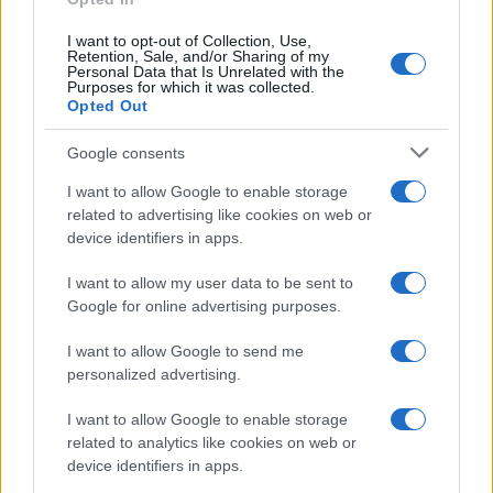
FELIRATKOZÁS
I want to opt-out of Collection, Use,
Retention, Sale, and/or Sharing of my
Personal Data that Is Unrelated with the
Purposes for which it was collected.
HÍRDETÉS
Opted Out
Google consents
LEGFRISSEBB
I want to allow Google to enable storage
related to advertising like cookies on web or
Országos hírek
device identifiers in apps.
Megérkezett az eső a Duna vízgyűjtőjére
I want to allow my user data to be sent to
Google for online advertising purposes.
I want to allow Google to send me
Helyi hírek
personalized advertising.
Amire többmillióan vártunk: szombattól
másodfokúra csökken a riasztás
I want to allow Google to enable storage
related to analytics like cookies on web or
device identifiers in apps.
Országos hírek