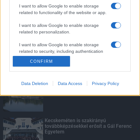
vízgyűjtőjére
I want to allow Google to enable storage
related to functionality of the website or app.
I want to allow Google to enable storage
related to personalization.
Mit lát és mit lát nem a VÉDA?
I want to allow Google to enable storage
related to security, including authentication
functionality and fraud prevention, and other
CONFIRM
user protection.
KIEMELT
Data Deletion
Data Access
Privacy Policy
Megérkezett az eső a Duna
vízgyűjtőjére
Kecskeméten is szakirányú
továbbképzésekkel erősít a Gál Ferenc
Egyetem