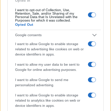
Opted In
I want to opt-out of Collection, Use,
Retention, Sale, and/or Sharing of my
HÍRDETÉS
Personal Data that Is Unrelated with the
Purposes for which it was collected.
Opted Out
HÍRDETÉS
Google consents
I want to allow Google to enable storage
related to advertising like cookies on web or
HÍRDETÉS
device identifiers in apps.
I want to allow my user data to be sent to
Google for online advertising purposes.
LEGOLVASOTTABB
I want to allow Google to send me
Szerdától rárajtolhatunk a jövő nyári
personalized advertising.
foci-Eb jegyeire
I want to allow Google to enable storage
related to analytics like cookies on web or
device identifiers in apps.
Megérkezett az eső a Duna