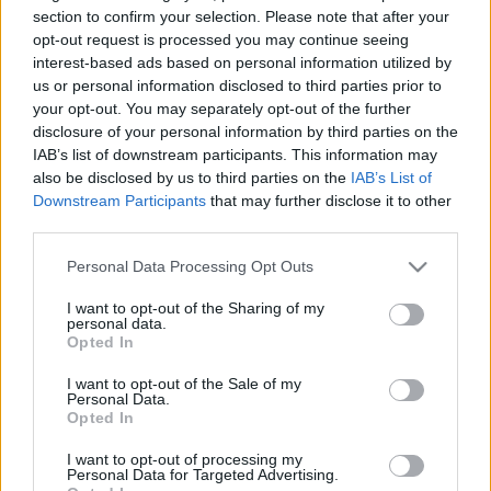
HÍRDETÉS
section to confirm your selection. Please note that after your
opt-out request is processed you may continue seeing
interest-based ads based on personal information utilized by
us or personal information disclosed to third parties prior to
LEGFRISSEBB
your opt-out. You may separately opt-out of the further
disclosure of your personal information by third parties on the
Országos hírek
IAB’s list of downstream participants. This information may
Megérkezett az eső a Duna vízgyűjtőjére
also be disclosed by us to third parties on the
IAB’s List of
Downstream Participants
that may further disclose it to other
third parties.
Please note that this website/app uses one or more Google
Personal Data Processing Opt Outs
Helyi hírek
services and may gather and store information including but
Amire többmillióan vártunk: szombattól
not limited to your visit or usage behaviour. You may click to
I want to opt-out of the Sharing of my
másodfokúra csökken a riasztás
personal data.
grant or deny consent to Google and its third-party tags to
Opted In
use your data for below specified purposes in below Google
consent section.
I want to opt-out of the Sale of my
Personal Data.
Országos hírek
Opted In
Kecskeméten is szakirányú
továbbképzésekkel erősít a Gál Ferenc
I want to opt-out of processing my
Egyetem
Personal Data for Targeted Advertising.