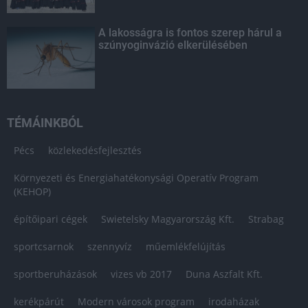
A lakosságra is fontos szerep hárul a
szúnyoginvázió elkerülésében
TÉMÁINKBÓL
Pécs
közlekedésfejlesztés
Környezeti és Energiahatékonysági Operatív Program
(KEHOP)
építőipari cégek
Swietelsky Magyarország Kft.
Strabag
sportcsarnok
szennyvíz
műemlékfelújítás
sportberuházások
vizes vb 2017
Duna Aszfalt Kft.
kerékpárút
Modern városok program
irodaházak