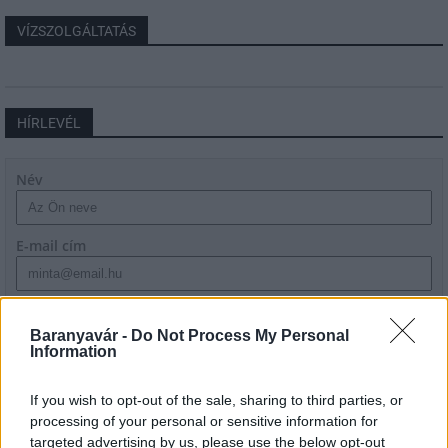
VÍZSZOLGÁLTATÁS
HÍRLEVÉL
Név
E-mail cím
Feliratkozom a hírlevélre és elfogadom az
adatvédelmi
szabályzatot!
Baranyavár -
Do Not Process My Personal
Information
FELIRATKOZÁS
If you wish to opt-out of the sale, sharing to third parties, or
processing of your personal or sensitive information for
targeted advertising by us, please use the below opt-out