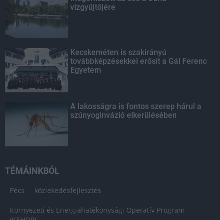
vízgyűjtőjére
Kecskeméten is szakirányú
továbbképzésekkel erősít a Gál Ferenc
Egyetem
A lakosságra is fontos szerep hárul a
szúnyoginvázió elkerülésében
TÉMÁINKBÓL
Pécs
közlekedésfejlesztés
Környezeti és Energiahatékonysági Operatív Program
(KEHOP)