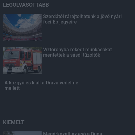
LEGOLVASOTTABB
Szerdától rárajtolhatunk a jövő nyári
foci-Eb jegyeire
Víztoronyba rekedt munkásokat
mentettek a sásdi tűzoltók
A közgyűlés kiáll a Dráva védelme
mellett
KIEMELT
Megérkezett az eső a Duna