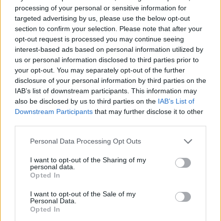
processing of your personal or sensitive information for
Újabb ritkasággal bővült a Pécsi Állatkert
targeted advertising by us, please use the below opt-out
section to confirm your selection. Please note that after your
2017.08.31
opt-out request is processed you may continue seeing
Az idei nyár zárásaként egy újabb szenzációval, Pécsett
interest-based ads based on personal information utilized by
korábban még soha nem látott állatfajjal szeretné meglepni
us or personal information disclosed to third parties prior to
látogatóit a Pécsi Állatkert.
your opt-out. You may separately opt-out of the further
disclosure of your personal information by third parties on the
IAB’s list of downstream participants. This information may
also be disclosed by us to third parties on the
IAB’s List of
1
Downstream Participants
that may further disclose it to other
third parties.
Please note that this website/app uses one or more Google
Personal Data Processing Opt Outs
HÍRLEVÉL
services and may gather and store information including but
not limited to your visit or usage behaviour. You may click to
I want to opt-out of the Sharing of my
personal data.
grant or deny consent to Google and its third-party tags to
Név
Opted In
use your data for below specified purposes in below Google
consent section.
I want to opt-out of the Sale of my
Personal Data.
E-mail cím
Opted In