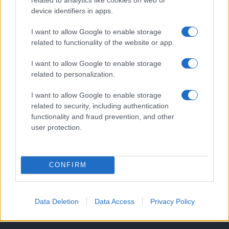
másodfokúra csökken a riasztás
device identifiers in apps.
I want to allow Google to enable storage
related to functionality of the website or app.
Országos hírek
Kecskeméten is szakirányú
I want to allow Google to enable storage
továbbképzésekkel erősít a Gál Ferenc
related to personalization.
Egyetem
I want to allow Google to enable storage
related to security, including authentication
functionality and fraud prevention, and other
HÍRDETÉS
user protection.
HÍRDETÉS
CONFIRM
HÍRDETÉS
Data Deletion
Data Access
Privacy Policy