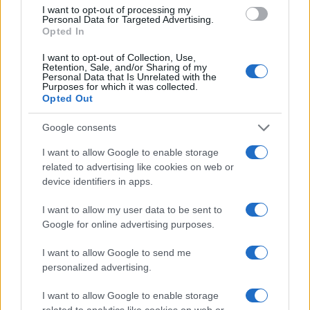
I want to opt-out of processing my
Personal Data for Targeted Advertising.
Feliratkozom a hírlevélre és elfogadom az
adatvédelmi
Opted In
szabályzatot!
I want to opt-out of Collection, Use,
FELIRATKOZÁS
Retention, Sale, and/or Sharing of my
Personal Data that Is Unrelated with the
Purposes for which it was collected.
Opted Out
HÍRDETÉS
Google consents
I want to allow Google to enable storage
related to advertising like cookies on web or
LEGFRISSEBB
device identifiers in apps.
Országos hírek
I want to allow my user data to be sent to
Megérkezett az eső a Duna vízgyűjtőjére
Google for online advertising purposes.
I want to allow Google to send me
personalized advertising.
Helyi hírek
I want to allow Google to enable storage
Amire többmillióan vártunk: szombattól
related to analytics like cookies on web or