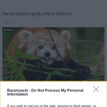
Panda kifutóra gyűjt a Pécsi Állatkert
2020.06.11
Aktuális
Baranyavár -
Do Not Process My Personal
Már több, mint 400.000 forint összegyűlt a két Pécsre kerülő kis
Information
panda kifutójára!
If you wish to opt-out of the sale, sharing to third parties, or