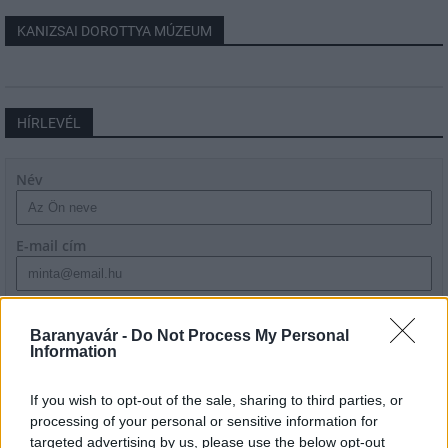
KANIZSAI DOROTTYA MÚZEUM
HÍRLEVÉL
Név
E-mail cím
Feliratkozom a hírlevélre és elfogadom az
adatvédelmi
szabályzatot!
Baranyavár -
Do Not Process My Personal
Information
FELIRATKOZÁS
If you wish to opt-out of the sale, sharing to third parties, or
processing of your personal or sensitive information for
targeted advertising by us, please use the below opt-out