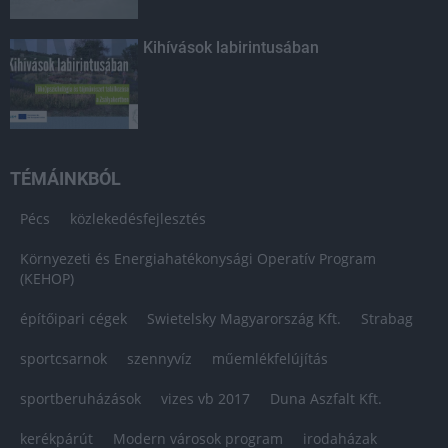
Kihívások labirintusában
TÉMÁINKBÓL
Pécs
közlekedésfejlesztés
Környezeti és Energiahatékonysági Operatív Program
(KEHOP)
építőipari cégek
Swietelsky Magyarország Kft.
Strabag
sportcsarnok
szennyvíz
műemlékfelújítás
sportberuházások
vizes vb 2017
Duna Aszfalt Kft.
kerékpárút
Modern városok program
irodaházak