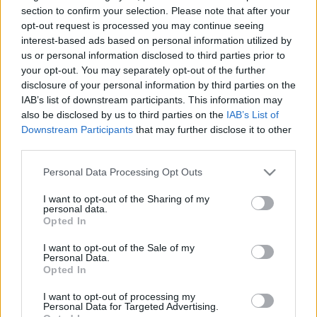
HÍRDETÉS
section to confirm your selection. Please note that after your
opt-out request is processed you may continue seeing
interest-based ads based on personal information utilized by
us or personal information disclosed to third parties prior to
LEGFRISSEBB
your opt-out. You may separately opt-out of the further
disclosure of your personal information by third parties on the
Helyi hírek
IAB’s list of downstream participants. This information may
Amire többmillióan vártunk: szombattól
also be disclosed by us to third parties on the
IAB’s List of
másodfokúra csökken a riasztás
Downstream Participants
that may further disclose it to other
third parties.
Please note that this website/app uses one or more Google
Personal Data Processing Opt Outs
Országos hírek
services and may gather and store information including but
Kecskeméten is szakirányú
not limited to your visit or usage behaviour. You may click to
I want to opt-out of the Sharing of my
továbbképzésekkel erősít a Gál Ferenc
personal data.
grant or deny consent to Google and its third-party tags to
Egyetem
Opted In
use your data for below specified purposes in below Google
consent section.
I want to opt-out of the Sale of my
Personal Data.
Országos hírek
Opted In
A lakosságra is fontos szerep hárul a
szúnyoginvázió elkerülésében
I want to opt-out of processing my
Personal Data for Targeted Advertising.