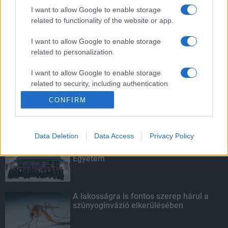
mellett
I want to allow Google to enable storage
related to functionality of the website or app.
I want to allow Google to enable storage
related to personalization.
Amire többmillióan vártunk: szombattól
másodfokúra csökken a riasztás
I want to allow Google to enable storage
related to security, including authentication
functionality and fraud prevention, and other
CONFIRM
user protection.
KIEMELT
Data Deletion
Data Access
Privacy Policy
Kecskeméten is szakirányú
továbbképzésekkel erősít a Gál Ferenc
Egyetem
A lakosságra is fontos szerep hárul a
szúnyoginvázió elkerülésében