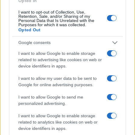
Opted In
I want to opt-out of Collection, Use,
Retention, Sale, and/or Sharing of my
HÍRDETÉS
Personal Data that Is Unrelated with the
Purposes for which it was collected.
Opted Out
HÍRDETÉS
Google consents
I want to allow Google to enable storage
related to advertising like cookies on web or
HÍRDETÉS
device identifiers in apps.
I want to allow my user data to be sent to
Google for online advertising purposes.
LEGOLVASOTTABB
I want to allow Google to send me
Kecskeméten is szakirányú
personalized advertising.
továbbképzésekkel erősít a Gál Ferenc
Egyetem
I want to allow Google to enable storage
related to analytics like cookies on web or
device identifiers in apps.
A közgyűlés kiáll a Dráva védelme