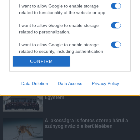
továbbképzésekkel erősít a Gál Ferenc
I want to allow Google to enable storage
Egyetem
related to functionality of the website or app.
I want to allow Google to enable storage
related to personalization.
Tavaly 83,3 milliárd forint kutatás-
fejlesztési és innovációs támogatást
fizettek ki az NFKI Alapból
I want to allow Google to enable storage
related to security, including authentication
functionality and fraud prevention, and other
CONFIRM
user protection.
KIEMELT
Data Deletion
Data Access
Privacy Policy
Kecskeméten is szakirányú
továbbképzésekkel erősít a Gál Ferenc
Egyetem
A lakosságra is fontos szerep hárul a
szúnyoginvázió elkerülésében