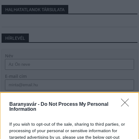
HALHATATLANOK TÁRSULATA
HÍRLEVÉL
Név
E-mail cím
Feliratkozom a hírlevélre és elfogadom az
adatvédelmi
szabályzatot!
Baranyavár -
Do Not Process My Personal
Information
FELIRATKOZÁS
If you wish to opt-out of the sale, sharing to third parties, or
processing of your personal or sensitive information for
targeted advertising by us, please use the below opt-out