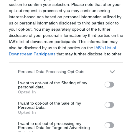
HÍRDETÉS
section to confirm your selection. Please note that after your
opt-out request is processed you may continue seeing
interest-based ads based on personal information utilized by
us or personal information disclosed to third parties prior to
LEGFRISSEBB
your opt-out. You may separately opt-out of the further
disclosure of your personal information by third parties on the
Helyi hírek
IAB’s list of downstream participants. This information may
Amire többmillióan vártunk: szombattól
also be disclosed by us to third parties on the
IAB’s List of
másodfokúra csökken a riasztás
Downstream Participants
that may further disclose it to other
third parties.
Please note that this website/app uses one or more Google
Personal Data Processing Opt Outs
Országos hírek
services and may gather and store information including but
Kecskeméten is szakirányú
not limited to your visit or usage behaviour. You may click to
I want to opt-out of the Sharing of my
továbbképzésekkel erősít a Gál Ferenc
personal data.
grant or deny consent to Google and its third-party tags to
Egyetem
Opted In
use your data for below specified purposes in below Google
consent section.
I want to opt-out of the Sale of my
Personal Data.
Országos hírek
Opted In
A lakosságra is fontos szerep hárul a
szúnyoginvázió elkerülésében
I want to opt-out of processing my
Personal Data for Targeted Advertising.