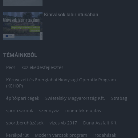
Kihívások labirintusában
TÉMÁINKBÓL
Pécs
közlekedésfejlesztés
Környezeti és Energiahatékonysági Operatív Program
(KEHOP)
építőipari cégek
Swietelsky Magyarország Kft.
Strabag
sportcsarnok
szennyvíz
műemlékfelújítás
sportberuházások
vizes vb 2017
Duna Aszfalt Kft.
kerékpárút
Modern városok program
irodaházak