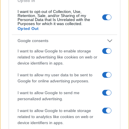
Opted In
I want to opt-out of Collection, Use,
Retention, Sale, and/or Sharing of my
HÍRDETÉS
Personal Data that Is Unrelated with the
Purposes for which it was collected.
Opted Out
HÍRDETÉS
Google consents
I want to allow Google to enable storage
related to advertising like cookies on web or
HÍRDETÉS
device identifiers in apps.
I want to allow my user data to be sent to
Google for online advertising purposes.
LEGOLVASOTTABB
I want to allow Google to send me
Szerdától rárajtolhatunk a jövő nyári
personalized advertising.
foci-Eb jegyeire
I want to allow Google to enable storage
related to analytics like cookies on web or
device identifiers in apps.
Kecskeméten is szakirányú