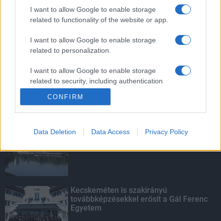
mentettek a sásdi tűzoltók
I want to allow Google to enable storage
related to functionality of the website or app.
I want to allow Google to enable storage
related to personalization.
A közgyűlés kiáll a Dráva védelme
mellett
I want to allow Google to enable storage
related to security, including authentication
functionality and fraud prevention, and other
CONFIRM
user protection.
KIEMELT
Data Deletion
Data Access
Privacy Policy
Megérkezett az eső a Duna
vízgyűjtőjére
Kecskeméten is szakirányú
továbbképzésekkel erősít a Gál Ferenc
Egyetem