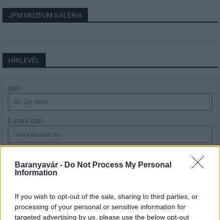
JPM MÚZEUM GALÉRIA
HÍRLEVÉL
Név
E-mail cím
Feliratkozom a hírlevélre és elfogadom az
adatvédelmi
szabályzatot!
Baranyavár -
Do Not Process My Personal
Information
FELIRATKOZÁS
If you wish to opt-out of the sale, sharing to third parties, or
processing of your personal or sensitive information for
targeted advertising by us, please use the below opt-out