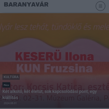
KULTÚRA
Pécs
Két alkotó, két életút, sok kapcsolódási pont, egy
kiállítás
2024.08.01