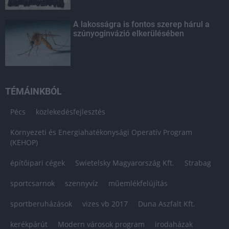
A lakosságra is fontos szerep hárul a
szúnyoginvázió elkerülésében
TÉMÁINKBÓL
Pécs
közlekedésfejlesztés
Környezeti és Energiahatékonysági Operatív Program
(KEHOP)
építőipari cégek
Swietelsky Magyarország Kft.
Strabag
sportcsarnok
szennyvíz
műemlékfelújítás
sportberuházások
vizes vb 2017
Duna Aszfalt Kft.
kerékpárút
Modern városok program
irodaházak