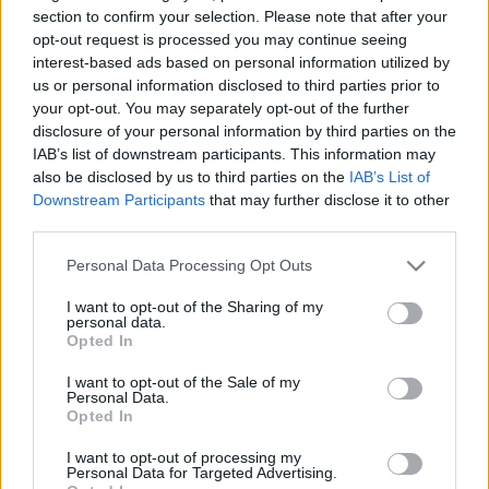
HÍRDETÉS
section to confirm your selection. Please note that after your
opt-out request is processed you may continue seeing
interest-based ads based on personal information utilized by
us or personal information disclosed to third parties prior to
LEGFRISSEBB
your opt-out. You may separately opt-out of the further
disclosure of your personal information by third parties on the
Országos hírek
IAB’s list of downstream participants. This information may
Megérkezett az eső a Duna vízgyűjtőjére
also be disclosed by us to third parties on the
IAB’s List of
Downstream Participants
that may further disclose it to other
third parties.
Please note that this website/app uses one or more Google
Personal Data Processing Opt Outs
Helyi hírek
services and may gather and store information including but
Amire többmillióan vártunk: szombattól
not limited to your visit or usage behaviour. You may click to
I want to opt-out of the Sharing of my
másodfokúra csökken a riasztás
personal data.
grant or deny consent to Google and its third-party tags to
Opted In
use your data for below specified purposes in below Google
consent section.
I want to opt-out of the Sale of my
Personal Data.
Országos hírek
Opted In
Kecskeméten is szakirányú
továbbképzésekkel erősít a Gál Ferenc
I want to opt-out of processing my
Egyetem
Personal Data for Targeted Advertising.