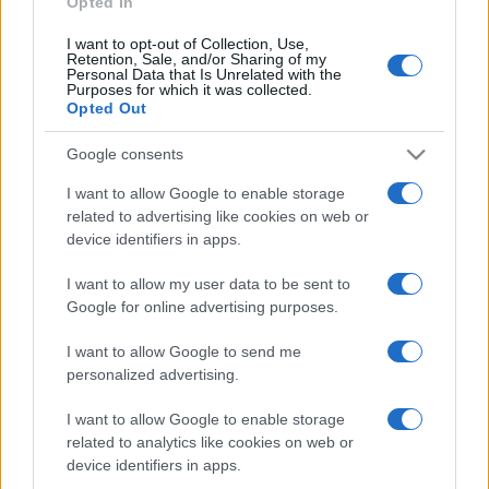
Opted In
I want to opt-out of Collection, Use,
Retention, Sale, and/or Sharing of my
HÍRDETÉS
Personal Data that Is Unrelated with the
Purposes for which it was collected.
Opted Out
HÍRDETÉS
Google consents
I want to allow Google to enable storage
related to advertising like cookies on web or
HÍRDETÉS
device identifiers in apps.
I want to allow my user data to be sent to
Google for online advertising purposes.
LEGOLVASOTTABB
I want to allow Google to send me
Szerdától rárajtolhatunk a jövő nyári
personalized advertising.
foci-Eb jegyeire
I want to allow Google to enable storage
related to analytics like cookies on web or
device identifiers in apps.
Víztoronyba rekedt munkásokat