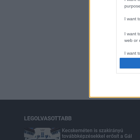
purpose
I want 
I want t
web or d
I want t
or app.
I want t
I want t
authenti
LEGOLVASOTTABB
Kecskeméten is szakirányú
továbbképzésekkel erősít a Gál