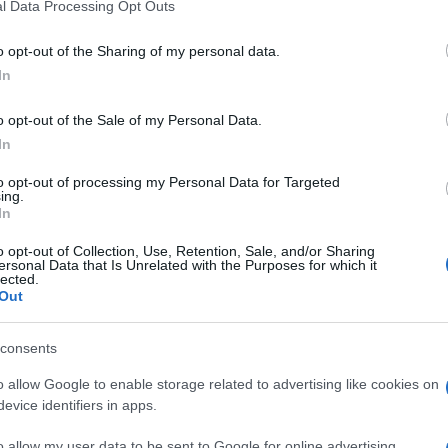
l Data Processing Opt Outs
o opt-out of the Sharing of my personal data.
In
o opt-out of the Sale of my Personal Data.
In
to opt-out of processing my Personal Data for Targeted
ing.
In
o opt-out of Collection, Use, Retention, Sale, and/or Sharing
ersonal Data that Is Unrelated with the Purposes for which it
lected.
Out
consents
o allow Google to enable storage related to advertising like cookies on
evice identifiers in apps.
o allow my user data to be sent to Google for online advertising