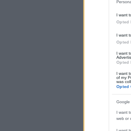
Persona
I want t
Opted 
I want t
Opted 
I want 
Advertis
Opted 
I want t
of my P
was col
Opted 
Google 
I want t
web or d
I want t