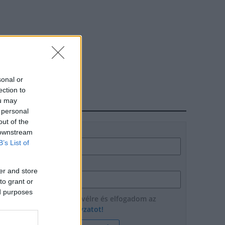
sonal or
ection to
ou may
HÍRLEVÉL
 personal
out of the
Név
 downstream
B’s List of
E-mail cím
er and store
to grant or
ed purposes
Feliratkozom a hírlevélre és elfogadom az
adatvédelmi szabályzatot!