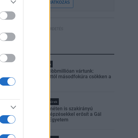
FELIRATKOZÁS
HÍRDETÉS
LEGFRISSEBB
Helyi hírek
Amire többmillióan vártunk:
szombattól másodfokúra csökken a
riasztás
Országos hírek
Kecskeméten is szakirányú
továbbképzésekkel erősít a Gál
Ferenc Egyetem