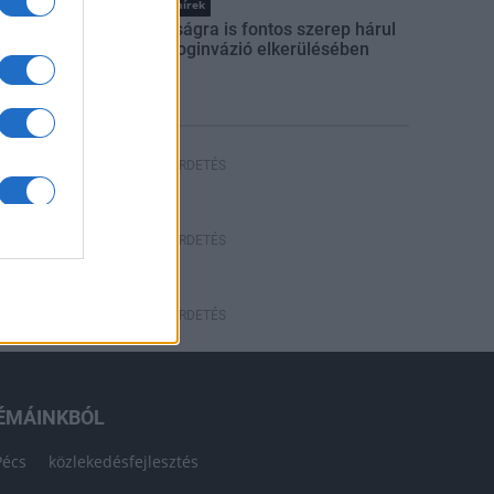
Országos hírek
A lakosságra is fontos szerep hárul
a szúnyoginvázió elkerülésében
HÍRDETÉS
HÍRDETÉS
HÍRDETÉS
ÉMÁINKBÓL
Pécs
közlekedésfejlesztés