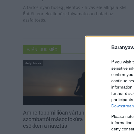
A tartós nyári hőség jelentős kihívás elé állítja a KM
Építőt, ennek ellenére folyamatosan halad az
aszfaltozás.
Baranyavá
AJÁNLJUK MÉG
If you wish 
Helyi hírek
Országos hírek
sensitive in
confirm you
continue se
information 
further disc
participants
Downstream 
Amire többmillióan vártunk:
Kecskeméten i
Please note
szombattól másodfokúra
továbbképzése
information 
csökken a riasztás
Ferenc Egyet
deny consent