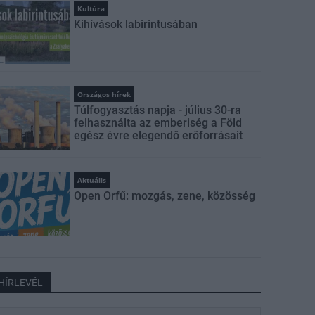
Kultúra
Kihívások labirintusában
Országos hírek
Túlfogyasztás napja - július 30-ra
felhasználta az emberiség a Föld
egész évre elegendő erőforrásait
Aktuális
Open Orfű: mozgás, zene, közösség
HÍRLEVÉL