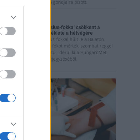
ázaspár a pécsi múzeum gondjaira bízott.
rszágos hírek
gy hét alatt közel 6 Celsius-fokkal csökkent a
alaton vizének hőmérséklete a hétvégére
gy hét alatt közel 6 Celsius-fokkal hűlt le a Balaton
ize: míg július 18-án 26,6 fokot mértek, szombat reggel
ár csak 20,8 fokos volt a tó - derül ki a HungaroMet
rt. szombati Facebook-bejegyzéséből.
rszágos hírek