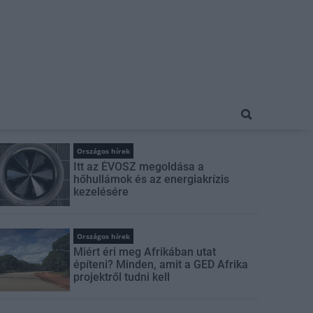
Országos hírek
Itt az ÉVOSZ megoldása a
hőhullámok és az energiakrízis
kezelésére
Országos hírek
Miért éri meg Afrikában utat
építeni? Minden, amit a GED Afrika
projektről tudni kell