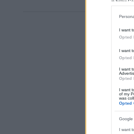
in below Go
Persona
I want t
Opted 
I want t
Opted 
I want 
Advertis
Opted 
I want t
of my P
was col
Opted 
Google 
I want t