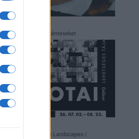
éradás
éradásra kérik az önkénteseket
ultúra
állítás
Pécsi Galéria
alotai Gábor: Possible Landscapes /