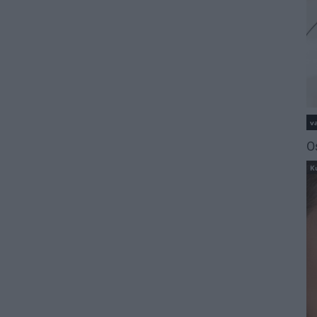
va
O
K