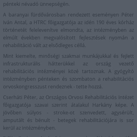
pénteki névadó ünnepségén.
A baranyai fürdővárosban rendezett eseményen Péter
Iván Antal, a HTRC főigazgatója az idén 190 éves kórház
történetét felelevenítve elmondta, az intézményben az
elmúlt években megvalósított fejlesztések nyomán a
rehabilitáció vált az elsődleges céllá.
Mint kiemelte, minőségi szakmai munkájukkal és fejlett
infrastrukturális hátterükkel az ország vezető
rehabilitációs intézményei közé tartoznak. A gyógyító
intézményben pénteken és szombaton a rehabilitációs
orvoskongresszust rendeznek - tette hozzá.
Cserháti Péter, az Országos Orvosi Rehabilitációs Intézet
főigazgatója szavai szerint átalakul Harkány képe. A
jövőben súlyos - stroke-ot szenvedett, agysérült,
amputált és bénult - betegek rehabilitációjára is sor
kerül az intézményben.