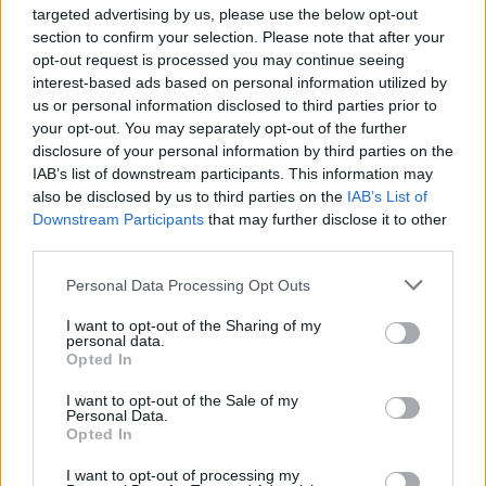
targeted advertising by us, please use the below opt-out
section to confirm your selection. Please note that after your
opt-out request is processed you may continue seeing
interest-based ads based on personal information utilized by
Országos hírek
us or personal information disclosed to third parties prior to
Túlfogyasztás napja - július 30-ra
your opt-out. You may separately opt-out of the further
felhasználta az emberiség a Föld egész
évre elegendő erőforrásait
disclosure of your personal information by third parties on the
IAB’s list of downstream participants. This information may
also be disclosed by us to third parties on the
IAB’s List of
Downstream Participants
Aktuális
that may further disclose it to other
Open Orfű: mozgás, zene, közösség
third parties.
Please note that this website/app uses one or more Google
Personal Data Processing Opt Outs
services and may gather and store information including but
not limited to your visit or usage behaviour. You may click to
I want to opt-out of the Sharing of my
personal data.
grant or deny consent to Google and its third-party tags to
Kultúra
Opted In
use your data for below specified purposes in below Google
Brandnyúl mini disco
consent section.
I want to opt-out of the Sale of my
Personal Data.
Opted In
I want to opt-out of processing my