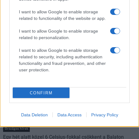
Kultúra
I want to allow Google to enable storage
Teliholdas Éjszakai Erdőfürdő
related to functionality of the website or app.
A teliholdas erdőfürdő különleges lehetőség arra, hogy
megtapasztald a természet egy másik arcát. Ahogy sötétedik, a
I want to allow Google to enable storage
látásunk háttérbe húzódik, és a többi érzékszervünk egyre
related to personalization.
éberebbé válik. Felerősödnek a hangok, az illatok, a tapintás
élménye.
I want to allow Google to enable storage
related to security, including authentication
functionality and fraud prevention, and other
Kultúra
user protection.
zínekben élt élet - Claire Vasarely életmű-kiállítása a
Múzeum Galériában
Claire Vasarely, a magyar származású francia alkotóművész
életműve most először mutatkozik be önállóan
CONFIRM
Magyarországon, és ugyancsak első ízben látható együtt
valamennyi alkotása, amelyet a Vasarely házaspár a pécsi
múzeum gondjaira bízott.
Data Deletion
Data Access
Privacy Policy
Országos hírek
Egy hét alatt közel 6 Celsius-fokkal csökkent a Balaton