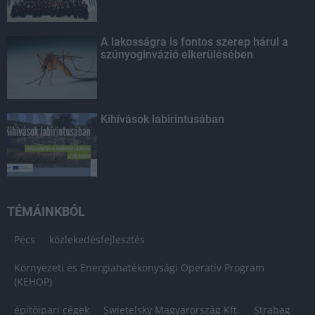
A lakosságra is fontos szerep hárul a
szúnyoginvázió elkerülésében
Kihívások labirintusában
TÉMÁINKBÓL
Pécs
közlekedésfejlesztés
Környezeti és Energiahatékonysági Operatív Program
(KEHOP)
építőipari cégek
Swietelsky Magyarország Kft.
Strabag