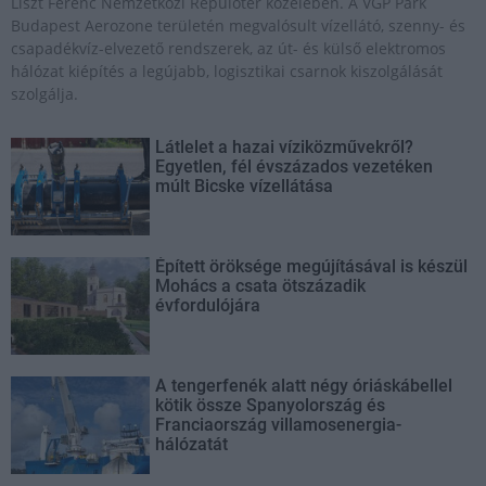
Liszt Ferenc Nemzetközi Repülőtér közelében. A VGP Park
Budapest Aerozone területén megvalósult vízellátó, szenny- és
csapadékvíz-elvezető rendszerek, az út- és külső elektromos
hálózat kiépítés a legújabb, logisztikai csarnok kiszolgálását
szolgálja.
Látlelet a hazai víziközművekről?
Egyetlen, fél évszázados vezetéken
múlt Bicske vízellátása
Épített öröksége megújításával is készül
Mohács a csata ötszázadik
évfordulójára
A tengerfenék alatt négy óriáskábellel
kötik össze Spanyolország és
Franciaország villamosenergia-
hálózatát