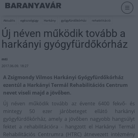
Aktuális
egészségügy
Harkány
gyógyfürdőkórház
rehabilitáció
Új néven működik tovább a
harkányi gyógyfürdőkórház
mti
2017.06.09. 18:27
A Zsigmondy Vilmos Harkányi Gyógyfürdőkórház
ezentúl a Harkányi Termál Rehabilitációs Centrum
nevet viseli majd a jövőben.
Új néven működik tovább az évente 6400 fekvő- és
mintegy 50 ezer járóbeteget ellátó harkányi
gyógyfürdőkórház, amely a jövőben nagyobb hangsúlyt
fektet a rehabilitációra - hangzott el Harkányi Termál
Rehabilitációs Centrumra (HTRC) átnevezett intézmény