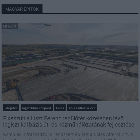
MAGYAR ÉPÍTŐK
Mi épül?
útépítés
logisztikai központ
Colas
Colas Alterra Zrt.
Elkészült a Liszt Ferenc repülőtér közelében lévő
logisztikai bázis út- és közműhálózatának fejlesztése
Komplex infrastruktúra-rendszert épített a Colas Alterra Zrt. a