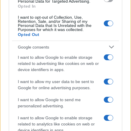
Personal Data for Targeted Advertising.
HÍRLEVÉL
Opted In
I want to opt-out of Collection, Use,
Retention, Sale, and/or Sharing of my
Név
Personal Data that Is Unrelated with the
Purposes for which it was collected.
Opted Out
E-mail cím
Google consents
I want to allow Google to enable storage
Feliratkozom a hírlevélre és elfogadom az
adatvédelmi
related to advertising like cookies on web or
szabályzatot!
device identifiers in apps.
FELIRATKOZÁS
I want to allow my user data to be sent to
Google for online advertising purposes.
I want to allow Google to send me
Helyi hírek
personalized advertising.
Beindult az őszibarackszezon, szeptemberig élvezhetjük
A világon évente mintegy 25 millió tonna őszibarack terem, Kína
I want to allow Google to enable storage
- csaknem 17 millió tonnával - messze a legnagyobb termelő.
related to analytics like cookies on web or
device identifiers in apps.