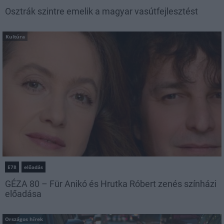
Osztrák szintre emelik a magyar vasútfejlesztést
Kultúra
E78
előadás
GÉZA 80 – Für Anikó és Hrutka Róbert zenés színházi
előadása
Országos hírek