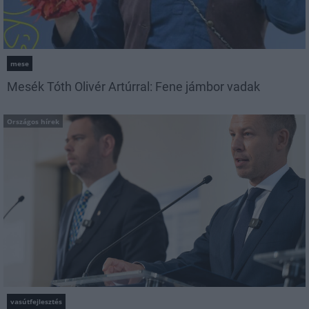
mese
Mesék Tóth Olivér Artúrral: Fene jámbor vadak
Országos hírek
vasútfejlesztés