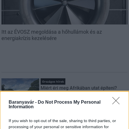
Itt az ÉVOSZ megoldása a hőhullámok és az
energiakrízis kezelésére
Országos hírek
Miért éri meg Afrikában utat építeni?
Minden, amit a GED Afrika projektről
tudni kell
Baranyavár -
Do Not Process My Personal
Information
Kultúra
If you wish to opt-out of the sale, sharing to third parties, or
Kihívások labirintusában
processing of your personal or sensitive information for