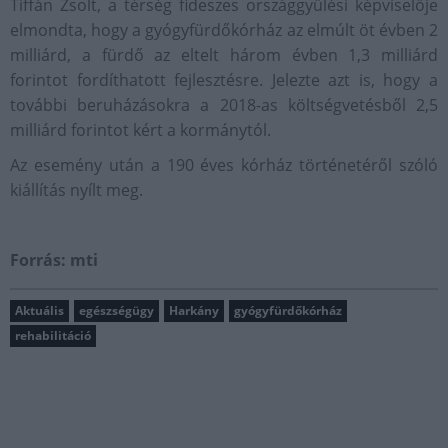
Tiffán Zsolt, a térség fideszes országgyűlési képviselője
elmondta, hogy a gyógyfürdőkórház az elmúlt öt évben 2
milliárd, a fürdő az eltelt három évben 1,3 milliárd
forintot fordíthatott fejlesztésre. Jelezte azt is, hogy a
további beruházásokra a 2018-as költségvetésből 2,5
milliárd forintot kért a kormánytól.
Az esemény után a 190 éves kórház történetéről szóló
kiállítás nyílt meg.
Forrás: mti
Aktuális
egészségügy
Harkány
gyógyfürdőkórház
rehabilitáció