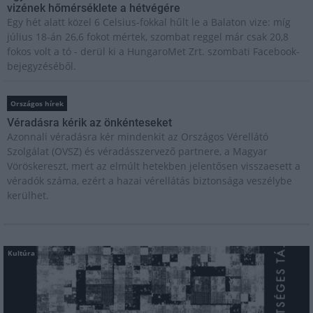
vizének hőmérséklete a hétvégére
Egy hét alatt közel 6 Celsius-fokkal hűlt le a Balaton vize: míg
július 18-án 26,6 fokot mértek, szombat reggel már csak 20,8
fokos volt a tó - derül ki a HungaroMet Zrt. szombati Facebook-
bejegyzéséből.
Országos hírek
Véradásra kérik az önkénteseket
Azonnali véradásra kér mindenkit az Országos Vérellátó
Szolgálat (OVSZ) és véradásszervező partnere, a Magyar
Vöröskereszt, mert az elmúlt hetekben jelentősen visszaesett a
véradók száma, ezért a hazai vérellátás biztonsága veszélybe
kerülhet.
Kultúra